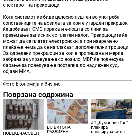
спектарот на прекршоци.
Кога системот ќе биде целосно пуштен во употреба
сопствениците на возилата за кои е утврден прекршок
ќе добиваат СМС порака и е-пошта со линк за
преземање записник со платен налог. Прекршоците ќе
можат да се платат електронски, а при навремено
плаќање нема да се наплаќаат дополнителни трошоци.
За одредени прекршоци за кои е пропишана и мерка
забрана за управување со возило, МВР ќе поднесува
барање за поведување постапка до надлежен суд,
објави МИА.
Фото Економија и бизнис
Поврзана содржина
ЈП „Куманово Гас“
ВО БИТОЛА
планира
РАЗБИЕНА
проширување на
ПОВЕЌЕЧАСОВЕН