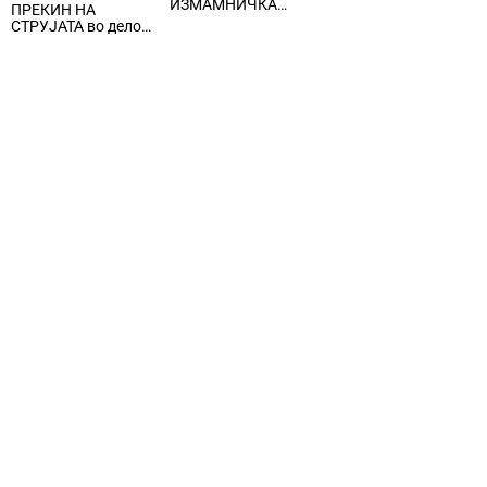
ИЗМАМНИЧКА
дистрибутивната
ПРЕКИН НА
ШЕМА СО ЛАЖНИ
гасоводна мрежа
СТРУЈАТА во делови
СООБРАЌАЈКИ,
од Центар и Кисела
користеле броеви од
Вода
Романија, локални
лица ги преземале
пари од стари лица
и ги носеле на
непознато лице во
Бугарија