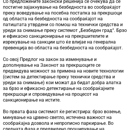
Со предложените законски решенија се очекува да се
постигне зајакнување на безбедноста во сообраќајот
преку воведување на посебна постапка за прекршоци
од областа на безбедноста на сообраќајот на
патиштата утврдени со помош на технички средства и
уреди за снимање преку системот „Безбеден град“. Брзо
и ефикасно санкционирање на прекршителите и
изрекување на санкции што ќе влијае на генерална
превенција во областа на безбедноста на сообраќајот.
Со овој Предлог на закон за изменување и
дополнување на Законот за прекршоците се
предвидува можност за примена на новите технологии
(систем за детектирање преку технички средства и
уреди за снимање) кои можат да бидат добра алатка
за брзо и ефикасно детектирање на сообраќајните
прекршоци и спроведување на процесот на
санкционирање на истите.
Во првата фаза системот ќе регистрира: брзо возење,
минување на црвено светло, истечена важност на
сообраќајна дозвола и непрописно паркирање. Во
следната фаза е предвидено проширување на