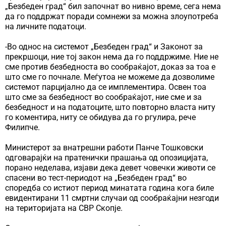
„Безбеден град“ бил започнат во нивно време, сега нема
да го поддржат поради сомнежи за можна злоупотреба
на личните податоци.
-Во однос на системот „Безбеден град“ и Законот за
прекршоци, ние тој закон нема да го поддржиме. Ние не
сме против безбедноста во сообраќајот, доказ за тоа е
што сме го почнале. Меѓутоа не можеме да дозволиме
системот парцијално да се имплементира. Освен тоа
што сме за безбедност во сообраќајот, ние сме и за
безбедност и на податоците, што повторно власта ниту
го коментира, ниту се обидува да го ргулира, рече
Филипче.
Министерот за внатрешни работи Панче Тошковски
одговарајќи на пратенички прашања од опозицијата,
порано неделава, изјави дека девет човечки животи се
спасени во тест-периодот на „Безбеден град“ во
споредба со истиот период минатата година кога биле
евидентирани 11 смртни случаи од сообраќајни незгоди
на територијата на СВР Скопје.