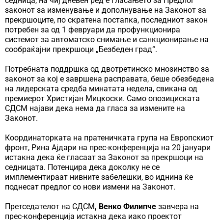
седница, на чиј дневен ред е гласањето за Предлог
законот за изменување и дополнување на Законот за
прекршоците, по скратена постапка, последниот закон
потребен за од 1 февруари да профункционира
системот за автоматско снимање и санкционирање на
сообраќајни прекршоци „Безбеден град“.
Потребната поддршка од двотретинско мнозинство за
законот за кој е завршена расправата, беше обезбедена
на лидерската средба минатата недела, свикана од
премиерот Христијан Мицкоски. Само опозициската
СДСМ најави дека нема да гласа за измените на
Законот.
Координаторката на пратеничката група на Европскиот
фронт, Рина Ајдари на прес-конференција на 20 јануари
истакна дека ќе гласаат за Законот за прекршоци на
седницата. Потенцира дека доколку не се
имплементираат нивните забелешки, во иднина ќе
поднесат предлог со нови измени на Законот.
Претседателот на СДСМ
, Венко Филипче
завчера на
прес-конференција истакна дека иако проектот