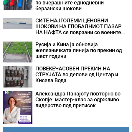
по вчерашните еднодневни
берзански шокови
СИТЕ НАЈГОЛЕМИ ЦЕНОВНИ
ШОКОВИ НА ГЛОБАЛНИОТ ПАЗАР
НА НАФТА се поврзани со воените
конфликти во Персискиот Залив
Русија и Кина ја обновија
железничката линија по прекин од
шест години
ПОВЕЌЕЧАСОВЕН ПРЕКИН НА
СТРУЈАТА во делови од Центар и
Кисела Вода
Александра Панајоту повторно во
Скопје: мастер-клас за одржливо
лидерство под притисок