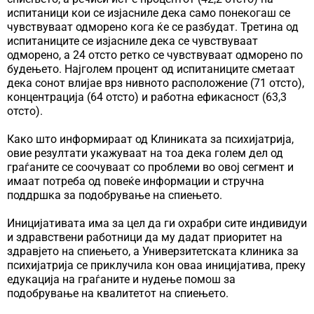
испитаници кои се изјасниле дека само понекогаш се
чувствуваат одморено кога ќе се разбудат. Третина од
испитаниците се изјасниле дека се чувствуваат
одморено, а 24 отсто ретко се чувствуваат одморено по
будењето. Најголем процент од испитаниците сметаат
дека сонот влијае врз нивното расположение (71 отсто),
концентрација (64 отсто) и работна ефикасност (63,3
отсто).
Како што информираат од Клиниката за психијатрија,
овие резултати укажуваат на тоа дека голем дел од
граѓаните се соочуваат со проблеми во овој сегмент и
имаат потреба од повеќе информации и стручна
поддршка за подобрување на спиењето.
Иницијативата има за цел да ги охрабри сите индивидуи
и здравствени работници да му дадат приоритет на
здравјето на спиењето, а Универзитетската клиника за
психијатрија се приклучила кон оваа иницијатива, преку
едукација на граѓаните и нудење помош за
подобрување на квалитетот на спиењето.