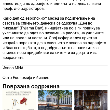
инвестиција во здравјето и иднината на децата, вели
проф. д-р Бајрактаров.
Како дел од европскиот месец за подигнување на
свеста за спиењето, денеска се одржува „Ден во
пижами“ (Pyjama Day), иницијатива која ги повикува
учесниците да одат во пижами на работа, на училиште
или на локални настани. Овој неформален пристап
испраќа пораката дека спиењето е основа за здравјето
и благосостојбата, а подобрувањето на навиките за
спиење носи придобивки за сите – и за децата и за
возрасните.
Извор МИА
Фото Економија и бизнис
Поврзана содржина