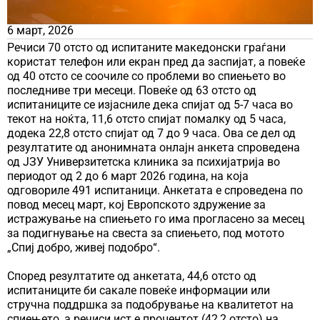
6 март, 2026
Речиси 70 отсто од испитаните македонски граѓани
користат телефон или екран пред да заспијат, а повеќе
од 40 отсто се соочиле со проблеми во спиењето во
последниве три месеци. Повеќе од 63 отсто од
испитаниците се изјасниле дека спијат од 5-7 часа во
текот на ноќта, 11,6 отсто спијат помалку од 5 часа,
додека 22,8 отсто спијат од 7 до 9 часа. Ова се дел од
резултатите од анонимната онлајн анкета спроведена
од ЈЗУ Универзитетска клиника за психијатрија во
периодот од 2 до 6 март 2026 година, на која
одговориле 491 испитаници. Анкетата е спроведена по
повод месец март, кој Европското здружение за
истражување на спиењето го има прогласено за месец
за подигнување на свеста за спиењето, под мотото
„Спиј добро, живеј подобро“.
Според резултатите од анкетата, 44,6 отсто од
испитаниците би сакале повеќе информации или
стручна поддршка за подобрување на квалитетот на
спиењето, а речиси ист е процентот (42,2 отсто) на