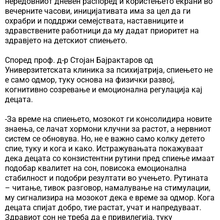
нередовниот дневен распоред и користењето екрани во
вечерните часови, иницијативата има за цел да ги
охрабри и поддржи семејствата, наставниците и
здравствените работници да му дадат приоритет на
здравјето на детскиот спиењето.
Според проф. д-р Стојан Бајрактаров од
Универзитетската клиника за психијатрија, спиењето не
е само одмор, туку основа на физички развој,
когнитивно созревање и емоционална регулација кај
децата.
-За време на спиењето, мозокот ги консолидира новите
знаења, се лачат хормони клучни за растот, а нервниот
систем се обновува. Но, не е важно само колку детето
спие, туку и кога и како. Истражувањата покажуваат
дека децата со конзистентни рутини пред спиење имаат
подобар квалитет на сон, повисока емоционална
стабилност и подобри резултати во учењето. Рутината
– читање, тивок разговор, намалување на стимулации,
му сигнализира на мозокот дека е време за одмор. Кога
децата спијат добро, тие растат, учат и напредуваат.
Здравиот сон не треба да е привилегија, туку