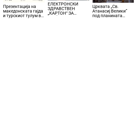
ЕЛЕКТРОНСКИ
Црквата „Св.
Презентација на
ЗДРАВСТВЕН
Атанасиј Велики”
македонската гајда
„КАРТОН“ ЗА
под планината
и турскиот тулум во
ГРАЃАНИТЕ,
Кожуф ќе биде
Истанбул
медицинската
прогласена за
документација,
споменик на
упатите, рецептите,
културата
извештаите и
регистрите ќе се
водат дигитално