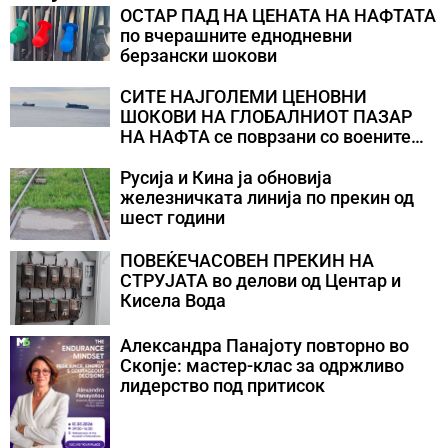
ОСТАР ПАД НА ЦЕНАТА НА НАФТАТА
по вчерашните еднодневни
берзански шокови
СИТЕ НАЈГОЛЕМИ ЦЕНОВНИ
ШОКОВИ НА ГЛОБАЛНИОТ ПАЗАР
НА НАФТА се поврзани со воените
конфликти во Персискиот Залив
Русија и Кина ја обновија
железничката линија по прекин од
шест години
ПОВЕЌЕЧАСОВЕН ПРЕКИН НА
СТРУЈАТА во делови од Центар и
Кисела Вода
Александра Панајоту повторно во
Скопје: мастер-клас за одржливо
лидерство под притисок