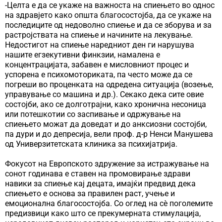
-Целта е да се укаже на важноста на спиењето во однос
на здравјето како општа благосостојба, да се укаже на
последиците од недоволно спиење и да се зборува и за
растројствата на спиење и начините на лекување.
Недостигот на спиење наредниот ден ги нарушува
нашите егзекутивни финкзии, намалена е
концентрацијата, забавен е мисловниот процес и
успорена е психомоториката, па често може да се
погреши во проценката на одредена ситуација (возење,
управување со машина и др.). Секако дека сите овие
состојби, ако се долготрајни, како хронична несоница
или потешкотии со заспивање и одржување на
спиењето можат да доведат и до анксиозни состојби,
па дури и до депресија, вели проф. д-р Ненси Манушева
од Универзитетската клиника за психијатрија.
Фокусот на Европското здружение за истражување на
сонот годинава е ставен на промовирање здрави
навики за спиење кај децата, имајќи предвид дека
спиењето е основа за правилен раст, учење и
емоционална благосостојба. Со оглед на сè поголемите
предизвици како што се прекумерната стимулација,