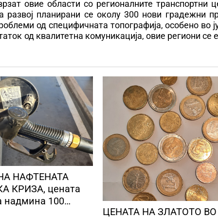
врзат овие области со регионалните транспортни ц
а развој планирани се околу 300 нови градежни пр
роблеми од специфичната топографија, особено во 
таток од квалитетна комуникација, овие региони се 
НА НАФТЕНАТА
А КРИЗА, цената
а надмина 100
ЦЕНАТА НА ЗЛАТОТО ВО
 барел