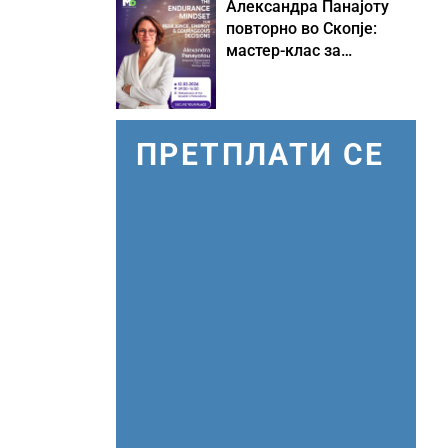
Александра Панајоту
повторно во Скопје:
мастер-клас за
одржливо лидерство
под притисок
ПРЕТПЛАТИ СЕ