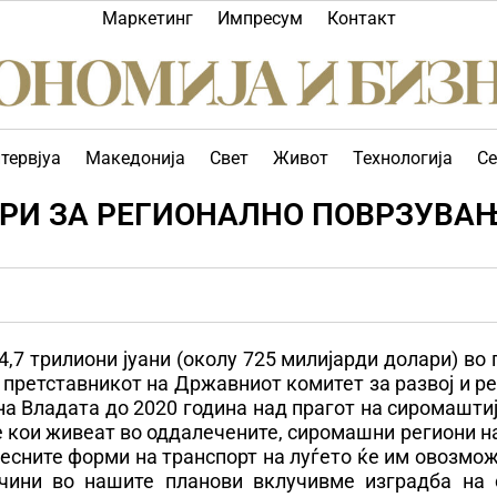
Маркетинг
Импресум
Контакт
тервјуа
Македонија
Свет
Живот
Технологија
Се
АРИ ЗА РЕГИОНАЛНО ПОВРЗУВА
,7 трилиони јуани (околу 725 милијарди долари) во
 претставникот на Државниот комитет за развој и 
на Владата до 2020 година над прагот на сиромашти
ие кои живеат во оддалечените, сиромашни региони н
сните форми на транспорт на луѓето ќе им овозмож
чини во нашите планови вклучивме изградба на 