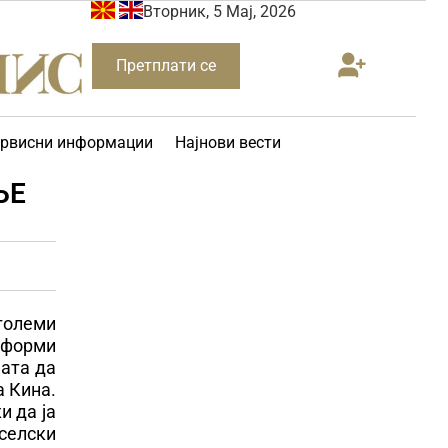
Вторник, 5 Мај, 2026
Претплати се
рвисни информации
Најнови вести
ЊЕ
 големи
реформи
јата да
а Кина.
и да ја
селски