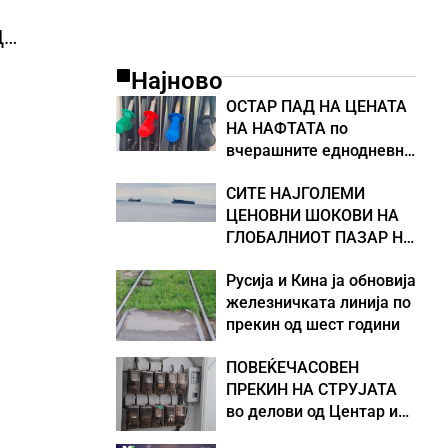
Д
Најново
ОСТАР ПАД НА ЦЕНАТА
НА НАФТАТА по
вчерашните еднодневни
берзански шокови
СИТЕ НАЈГОЛЕМИ
ЦЕНОВНИ ШОКОВИ НА
ГЛОБАЛНИОТ ПАЗАР НА
НАФТА се поврзани со
Русија и Кина ја обновија
воените конфликти во
железничката линија по
Персискиот Залив
прекин од шест години
ПОВЕЌЕЧАСОВЕН
ПРЕКИН НА СТРУЈАТА
во делови од Центар и
Кисела Вода