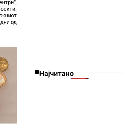
ентри“,
оекти.
јужниот
едни од
Најчитано