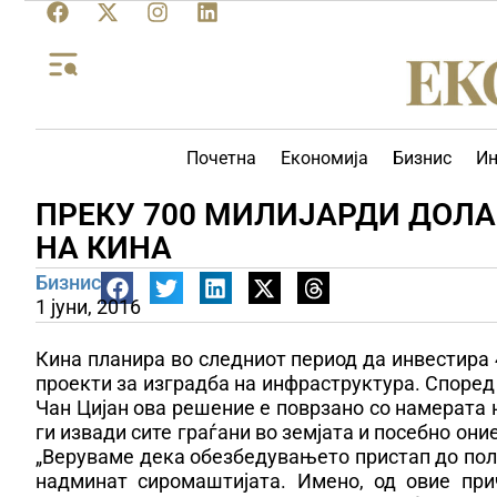
Почетна
Економија
Бизнис
Ин
ПРЕКУ 700 МИЛИЈАРДИ ДОЛ
НА КИНА
Бизнис
1 јуни, 2016
Кина планира во следниот период да инвестира 4
проекти за изградба на инфраструктура. Според
Чан Цијан ова решение е поврзано со намерата 
ги извади сите граѓани во земјата и посебно он
„Веруваме дека обезбедувањето пристап до поле
надминат сиромаштијата. Имено, од овие при