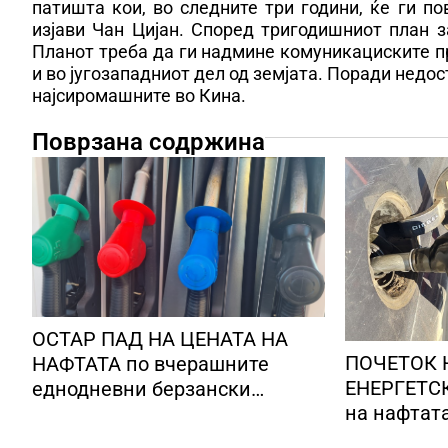
патишта кои, во следните три години, ќе ги по
изјави Чан Цијан. Според тригодишниот план з
Планот треба да ги надмине комуникациските п
и во југозападниот дел од земјата. Поради недос
најсиромашните во Кина.
Поврзана содржина
ОСТАР ПАД НА ЦЕНАТА НА
ПОЧЕТОК 
НАФТАТА по вчерашните
ЕНЕРГЕТСК
еднодневни берзански
на нафтат
шокови
долари за