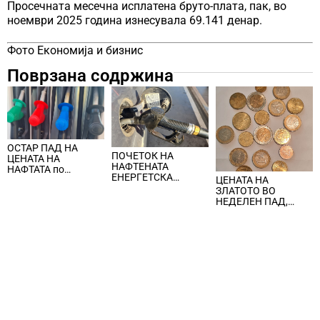
Просечната месечна исплатена бруто-плата, пак, во
ноември 2025 година изнесувала 69.141 денар.
Фото Економија и бизнис
Поврзана содржина
ОСТАР ПАД НА
ПОЧЕТОК НА
ЦЕНАТА НА
НАФТЕНАТА
НАФТАТА по
ЕНЕРГЕТСКА
ЦЕНАТА НА
вчерашните
КРИЗА, цената на
ЗЛАТОТО ВО
еднодневни
нафтата надмина
НЕДЕЛЕН ПАД,
берзански шокови
100 долари за барел
ЈАКНАТ ДОЛАРОТ И
СТРАВОТ ОД
ИНФЛАЦИЈА ВО
САД