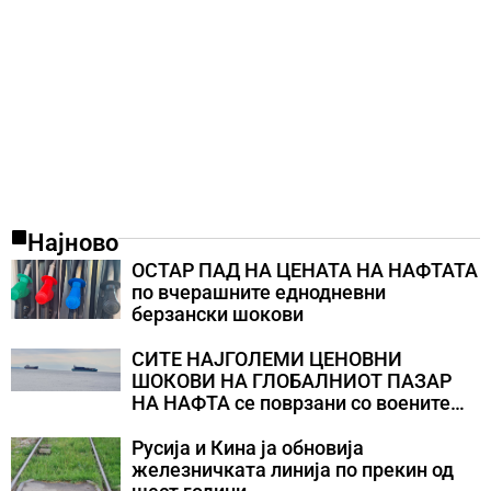
Најново
ОСТАР ПАД НА ЦЕНАТА НА НАФТАТА
по вчерашните еднодневни
берзански шокови
СИТЕ НАЈГОЛЕМИ ЦЕНОВНИ
ШОКОВИ НА ГЛОБАЛНИОТ ПАЗАР
НА НАФТА се поврзани со воените
конфликти во Персискиот Залив
Русија и Кина ја обновија
железничката линија по прекин од