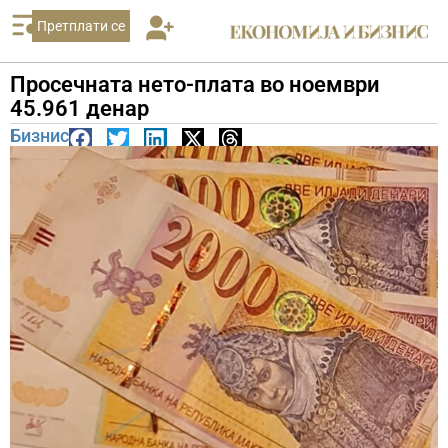
Претплати се
Просечната нето-плата во ноември
45.961 денар
Бизнис