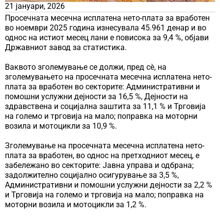
21 јануари, 2026
Просечната месечна исплатена нето-плата за вработен
во ноември 2025 година изнесувала 45.961 денар и во
однос на истиот месец лани е повисока за 9,4 %, објави
Државниот завод за статистика.
Ваквото зголемување се должи, пред сѐ, на
зголемувањето на просечната месечна исплатена нето-
плата за вработен во секторите: Административни и
помошни услужни дејности за 16,5 %, Дејности на
здравствена и социјална заштита за 11,1 % и Трговија
на големо и трговија на мало; поправка на моторни
возила и мотоцикли за 10,9 %.
Зголемување на просечната месечна исплатена нето-
плата за вработен, во однос на претходниот месец, е
забележано во секторите: Јавна управа и одбрана;
задолжително социјално осигурување за 3,5 %,
Административни и помошни услужни дејности за 2,2 %
и Трговија на големо и трговија на мало; поправка на
моторни возила и мотоцикли за 1,2 %.