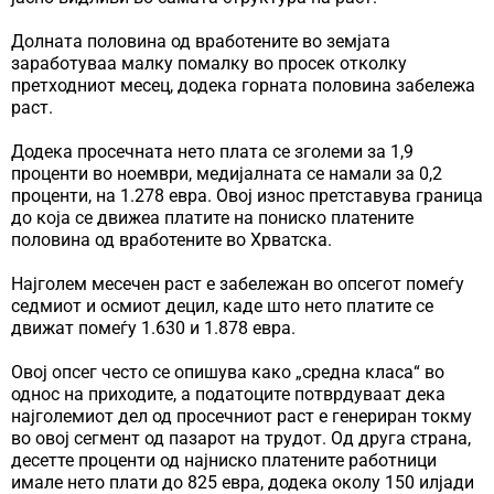
Долната половина од вработените во земјата
заработуваа малку помалку во просек отколку
претходниот месец, додека горната половина забележа
раст.
Додека просечната нето плата се зголеми за 1,9
проценти во ноември, медијалната се намали за 0,2
проценти, на 1.278 евра. Овој износ претставува граница
до која се движеа платите на пониско платените
половина од вработените во Хрватска.
Најголем месечен раст е забележан во опсегот помеѓу
седмиот и осмиот децил, каде што нето платите се
движат помеѓу 1.630 и 1.878 евра.
Овој опсег често се опишува како „средна класа“ во
однос на приходите, а податоците потврдуваат дека
најголемиот дел од просечниот раст е генериран токму
во овој сегмент од пазарот на трудот. Од друга страна,
десетте проценти од најниско платените работници
имале нето плати до 825 евра, додека околу 150 илјади