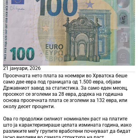
21 јануари, 2026
Просечната нето плата за ноември во Хрватска беше
само две евра под границата од 1.500 евра, објави
Државниот завод за статистика. За само еден месец,
просекот се зголеми за 28 евра, додека на годишна
основа просечната плата се зголеми за 132 евра, или
околу десет проценти.
Ова го продолжи силниот номинален раст на платите
што ја карактеризираше целата измината година, иако
разликите меѓу групите вработени почнуваат да бидат
јасно видливи во самата структура на раст.