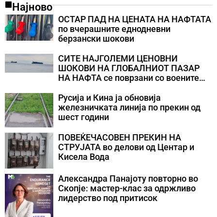
Најново
ОСТАР ПАД НА ЦЕНАТА НА НАФТАТА
по вчерашните еднодневни
берзански шокови
СИТЕ НАЈГОЛЕМИ ЦЕНОВНИ
ШОКОВИ НА ГЛОБАЛНИОТ ПАЗАР
НА НАФТА се поврзани со воените
конфликти во Персискиот Залив
Русија и Кина ја обновија
железничката линија по прекин од
шест години
ПОВЕЌЕЧАСОВЕН ПРЕКИН НА
СТРУЈАТА во делови од Центар и
Кисела Вода
Александра Панајоту повторно во
Скопје: мастер-клас за одржливо
лидерство под притисок