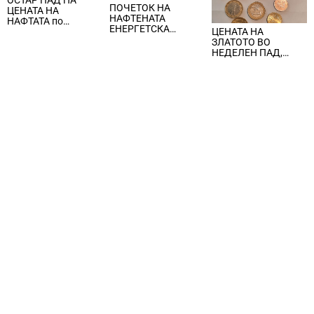
ОСТАР ПАД НА
ПОЧЕТОК НА
ЦЕНАТА НА
НАФТЕНАТА
НАФТАТА по
ЕНЕРГЕТСКА
ЦЕНАТА НА
вчерашните
КРИЗА, цената на
ЗЛАТОТО ВО
еднодневни
нафтата надмина
НЕДЕЛЕН ПАД,
берзански шокови
100 долари за барел
ЈАКНАТ ДОЛАРОТ И
СТРАВОТ ОД
ИНФЛАЦИЈА ВО
САД