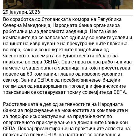
29 јануари, 2026
Во соработка со Стопанската комора на Република
Северна Македонија, Народната банка организира
работилница за деловната заедница. Целта беше
компаниите да се запознаат одблизу со новите услови и
начинот на извршување на прекуграничните плаќања
во евра, како и со конкретните придобивки од
членството на земјата во Единствената област за
плаќања во евра (СЕПА). Ова е прва ваква работилница
наменета за деловната заедница, на која присуствуваа
повеќе од 60 компании, главно од извозно-увозниот
сектор. За нив СЕПА е од посебно значење, бидејќи
голем дел од надворешната трговија и финансиските
трансакции се остваруваат токму со земјите од СЕПА.
Работилницата е дел од активностите на Народната
банка за појаснување на можностите за компаниите и
за подобро искористување на придобивките по
оперативното приклучување на домашните банки кон
СЕПА. Покрај презентирање на практичните аспекти на
плаќањата преку СЕПА, на настанот се одвиваше и