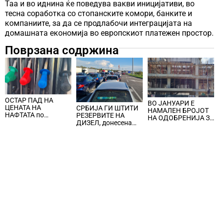
Таа и во иднина ќе поведува вакви иницијативи, во
тесна соработка со стопанските комори, банките и
компаниите, за да се продлабочи интеграцијата на
домашната економија во европскиот платежен простор.
Поврзана содржина
ОСТАР ПАД НА
ВО ЈАНУАРИ Е
ЦЕНАТА НА
СРБИЈА ГИ ШТИТИ
НАМАЛЕН БРОЈОТ
НАФТАТА по
РЕЗЕРВИТЕ НА
НА ОДОБРЕНИЈА ЗА
вчерашните
ДИЗЕЛ, донесена
ГРАДБА, за
еднодневни
забрана за извоз на
изградба се
берзански шокови
сите нафтени
предвидени 618
деривати
станови