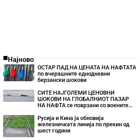
Најново
ОСТАР ПАД НА ЦЕНАТА НА НАФТАТА
по вчерашните еднодневни
берзански шокови
СИТЕ НАЈГОЛЕМИ ЦЕНОВНИ
ШОКОВИ НА ГЛОБАЛНИОТ ПАЗАР
НА НАФТА се поврзани со воените
конфликти во Персискиот Залив
Русија и Кина ја обновија
железничката линија по прекин од
шест години