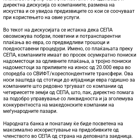
директна дискусија со компаниите, размена на
искуства и се увидоа предизвиците со кои се соочуваат
при користењето на овие услуги.
Во текот на дискусијата се истакна дека СЕПА
овозможува побрзи, поевтини и потранспарентни
плаќања во евра, со предвидливи трошоци и
поедноставени процедури. Имено, со плаќањата преку
СЕПА, компаниите имаат во просек осумкратно пониски
надоместоци за одливните плаќања, а тројно пониски
надоместоци за приливите на износ од 20.000 евра во
споредба со СВИФТ/кореспондентните трансфери. Ова
носи заштеда од стотици до илјадници евра годишно за
компаниите што редовно тргуваат со компании од
четириесетте земји од СЕПА, што, пак, директно помага
за подобро управување со ликвидноста и ја зголемува
конкурентноста на македонските компании на
меѓународните пазари.
Народната банка и понатаму ќе биде посветена на
максимално искористување на придобивките од
членството во СЕПА од страна на деловната заедница.