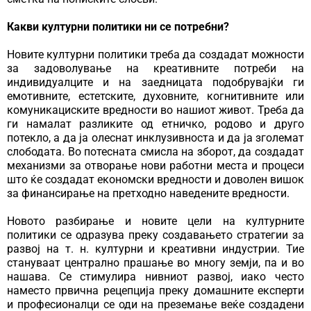
Какви културни политики ни се потребни?
Новите културни политики треба да создадат можности
за задоволување на креативните потреби на
индивидуалците и на заедницата подобрувајќи ги
емотивните, естетските, духовните, когнитивните или
комуникациските вредности во нашиот живот. Треба да
ги намалат разликите од етничко, родово и друго
потекло, а да ја олеснат инклузивноста и да ја зголемат
слободата. Во потесната смисла на зборот, да создадат
механизми за отворање нови работни места и процеси
што ќе создадат економски вредности и доволен вишок
за финансирање на претходно наведените вредности.
Новото разбирање и новите цели на културните
политики се одразува преку создавањето стратегии за
развој на т. н. културни и креативни индустрии. Тие
стануваат централно прашање во многу земји, па и во
нашава. Се стимулира нивниот развој, иако често
наместо првична рецепција преку домашните експерти
и професионалци се оди на преземање веќе создадени