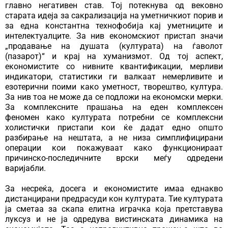
главно негативен став. Тој потекнува од вековно
старата идеја за сакрализација на уметничкиот порив и
за една константна технофобија кај уметниците и
интелектуалците. За нив економскиот пристап значи
„продавање на душата (културата) на ѓаволот
(пазарот)“ и крај на хуманизмот. Од тој аспект,
економистите со нивните квантификации, мерливи
индикатори, статистики ги валкаат немерливите и
езотерични поими како уметност, творештво, култура.
За нив тоа не може да се подложи на економски мерки.
За комплексните прашања на еден комплексен
феномен како културата потребни се комплексни
холистички пристапи кои ќе дадат едно општо
разбирање на нештата, а не низа симплифицирани
операции кои покажуваат како функционираат
причинско-последичните врски меѓу одредени
варијабли.
За несреќа, досега и економистите имаа еднакво
дистанцирани предрасуди кон културата. Тие културата
ја сметаа за скапа елитна играчка која претставува
луксуз и не ја одредува вистинската динамика на