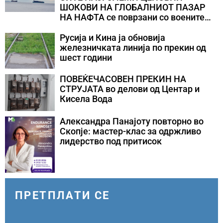
ШОКОВИ НА ГЛОБАЛНИОТ ПАЗАР
НА НАФТА се поврзани со воените
конфликти во Персискиот Залив
Русија и Кина ја обновија
железничката линија по прекин од
шест години
ПОВЕЌЕЧАСОВЕН ПРЕКИН НА
СТРУЈАТА во делови од Центар и
Кисела Вода
Александра Панајоту повторно во
Скопје: мастер-клас за одржливо
лидерство под притисок
ПРЕТПЛАТИ СЕ