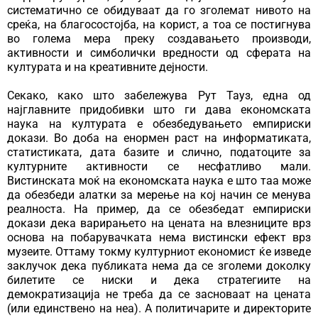
систематично се обидуваат да го зголемат нивото на
среќа, на благосостојба, на корист, а тоа се постигнува
во голема мера преку создавањето производи,
активности и симболички вредности од сферата на
културата и на креативните дејности.
Секако, како што забележува Рут Тауз, една од
најглавните придобивки што ги дава економската
наука на културата е обезбедувањето емпириски
докази. Во доба на енормен раст на информатиката,
статистиката, дата базите и слично, податоците за
културните активности се несфатливо мали.
Вистинската моќ на економската наука е што таа може
да обезбеди алатки за мерење на кој начин се менува
реалноста. На пример, да се обезбедат емпириски
докази дека варирањето на цената на влезниците врз
основа на побарувачката нема вистински ефект врз
музеите. Оттаму токму културниот економист ќе изведе
заклучок дека публиката нема да се зголеми доколку
билетите се ниски и дека стратегиите на
демократизација не треба да се засноваат на цената
(или единствено на неа). А политичарите и директорите