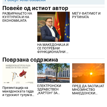
Повеќе од истиот автор
РАЗБИРАЊЕТО НА
МЕЃУ ФАТУМОТ И
КУЛТУРАТА И НА
РУТИНАТА
ЕКОНОМИЈАТА
НА МАКЕДОНИЈА Ѝ
СЕ ПОТРЕБНИ
ФУНКЦИОНАЛНИ И
ОДРЖЛИВИ
Поврзана содржина
КУЛТУРНИ
ИНДУСТРИИ
ЕЛЕКТРОНСКИ
ПРЕД ДА ЗАСПИЈАТ
Презентација на
ЗДРАВСТВЕН
МНОЗИНСТВО
македонската гајда
„КАРТОН“ ЗА
МАКЕДОНСКИ
и турскиот тулум во
ГРАЃАНИТЕ,
ГРАЃАНИ КОРИСТАТ
Истанбул
медицинската
ТЕЛЕФОН,
документација,
подигнување на