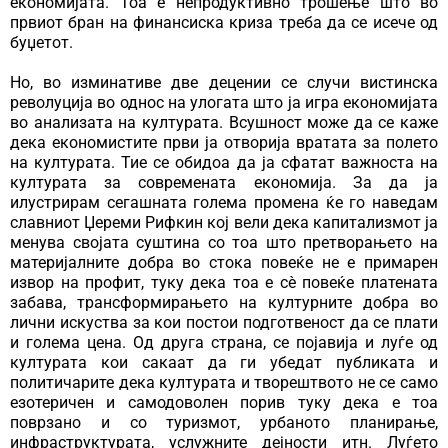
економијата. Тоа е непродуктивно трошење што во
првиот бран на финансиска криза треба да се исече од
буџетот.
Но, во изминативе две децении се случи вистинска
револуција во однос на улогата што ја игра економијата
во анализата на културата. Всушност може да се каже
дека економистите први ја отворија вратата за полето
на културата. Тие се обидоа да ја сфатат важноста на
културата за современата економија. За да ја
илустрирам сегашната голема промена ќе го наведам
славниот Џереми Рифкин кој вели дека капитализмот ја
менува својата суштина со тоа што претворањето на
материјалните добра во стока повеќе не е примарен
извор на профит, туку дека тоа е сè повеќе платената
забава, трансформирањето на културните добра во
лични искуства за кои постои подготвеност да се плати
и голема цена. Од друга страна, се појавија и луѓе од
културата кои сакаат да ги убедат публиката и
политичарите дека културата и творештвото не се само
езотеричен и самодоволен порив туку дека е тоа
поврзано и со туризмот, урбаното планирање,
инфраструктурата, услужните дејности итн. Луѓето