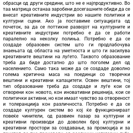
обрасци од други средини, што не е најпродуктивно. Во
таа матрица останаа заробени досегашните обиди да се
внесат креативните индустрии во нашите политики и
културни сцени. Ако ја поставиме ситуацијата од
почеток, за да се поттикне развојот на културните и
креативните индустрии потребно е да се работи
паралелно на неколку полиња. Потребно е да се
создаде образовен систем што ги продлабочува
знаењата од областа на уметноста и што ги засилува
креативните вештини на луѓето. Таквото образование
треба да биде достапно до што поголем дел од
населението. Само така може да се создаде доволно
голема критична маса на поединци со творечки
вештини и креативни капацитети. Освен вештини, тој
тип образование треба да создаде и луѓе кои се
отворени кон новото, кон иновативни решенија, кои се
политички активни, но кои имаат чувство за отвореност
и толеранциија кон различноста. Потребно е да се
создаде културен систем во кој ќе функционираат
повеќе чинители, од развиен пазар за културни и
креативни производи до доволен број културни и
креативни простори за создавање, за промоција и за