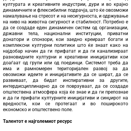
културата и креативните индустрии, дури и во крајно
динамичните и флексибилни подрачја, што ќе овозможи
намалување на стресот и на несигурноста, и одржување
на ниво на животна сигурност и стабилност. Потребно е
да се создаде еден динамичен систем од организации,
државни тела, национални институции, приватни
донатори и спонзори, кои заедно креираат богати и
комплексни културни политики што ќе знаат како на
најдобар начин да ги прифатат и да ги канализираат
разновидните културни и креативни иницијативи кои
доаѓаат од групи или од поединци. Системот треба да
има и рамномерен територијален развој за да
овозможи идеите и иницијативите да се шират, да се
развиваат, да бидат инспиративни за другите,
интердисциплинарно да се поврзуваат, да се создаде
општествена атмосфера која ќе знае и да ги препознае
и да ги прифати културните иницијативи и синџирот на
вредности, кои се протегаат и во поширокото
економско и општествено поле.
Талентот е најголемиот ресурс