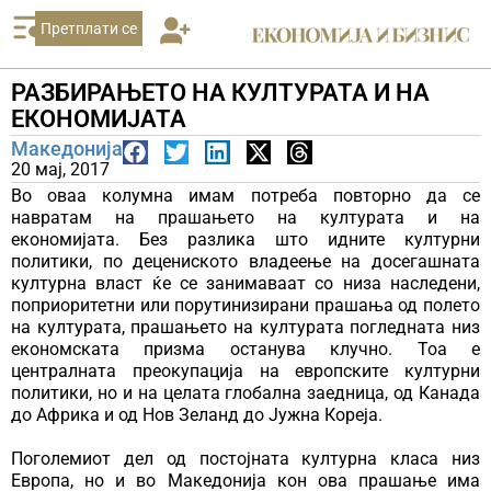
Претплати се
РАЗБИРАЊЕТО НА КУЛТУРАТА И НА
ЕКОНОМИЈАТА
Македонија
20 мај, 2017
Во оваа колумна имам потреба повторно да се
навратам на прашањето на културата и на
економијата. Без разлика што идните културни
политики, по децениското владеење на досегашната
културна власт ќе се занимаваат со низа наследени,
поприоритетни или порутинизирани прашања од полето
на културата, прашањето на културата погледната низ
економската призма останува клучно. Тоа е
централната преокупација на европските културни
политики, но и на целата глобална заедница, од Канада
до Африка и од Нов Зеланд до Јужна Кореjа.
Поголемиот дел од постојната културна класа низ
Европа, но и во Македонија кон ова прашање има