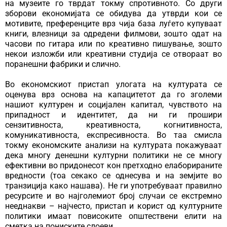
на музеите го тврдат токму спротивното. Со други
зборови економијата се обидува да утврди кои се
мотивите, преференците врз чија база луѓето купуваат
книги, влезници за одредени филмови, зошто одат на
часови по гитара или по креативно пишување, зошто
некои изложби или креативни студија се отвораат во
поранешни фабрики и слично.
Во економскиот пристап улогата на културата се
оценува врз основа на капацитетот да го зголеми
нашиот културен и социјален капитал, чувството на
припадност и идентитет, да ни ги прошири
сензитивноста, креативноста, когнитивноста,
комуникативноста, експресивноста. Во таа смисла
токму економските анализи на културата покажуваат
дека многу денешни културни политики не се многу
ефективни во придонесот кон претходно елаборираните
вредности (тоа секако се однесува и на земјите во
транзиција како нашава). Не ги употребуваат правилно
ресурсите и во најголемиот број случаи се екстремно
нееднакви – најчесто, пристап и корист од културните
политики имаат повисоките општествени елити на
сметка на пониските слоеви.