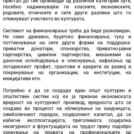
пристап до тие производи од различни категории луѓе,
посебно надминувајќи ги класните, економските,
родовите, етничките и сите други разлики што го
отежнуваат учеството во културата.
Системот на фиинансирање треба да биде разновиден.
Не само државно, буџетско финансирање, туку и
поттикнување на сите други форми на поддршка:
приватни донатори, спонзорства, приватно-јавни
партнерства, цивилни партнерства, механизми за
даночни ослободувања и олеснувања, зафаќања од
лотарискиот профит, грантови и кредити за развој и
покренување на организации, на институции, на
иницијативи итн.
Потребно е да се создаде еден општ културен и
општествен систем кој ќе ја признае економската
вредност на културниот производ, вредноста што се
создава во процесот на обликување на заедницата,
симболичниот поредок, социјалниот капитал, да се
избегне експлоатацијата, преголемата социјална
несигурност и флуктуацијата на трудот преку подобро
уредување на правата на професионалците од