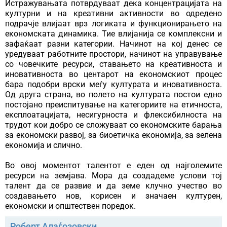
Истражувањата потврдуваат дека концентрацијата на
културни и на креативни активности во одредено
подрачје влијаат врз логиката и функционирањето на
економската динамика. Тие влијанија се комплексни и
зафаќаат разни категории. Начинот на кој денес се
уредуваат работните простори, начинот на управување
со човечките ресурси, ставањето на креативноста и
иновативноста во центарот на економскиот процес
бара подобри врски меѓу културата и иновативноста.
Од друга страна, во полето на културата постои едно
постојано преиспитување на категориите на етичноста,
експлоатацијата, несигурноста и флексибилноста на
трудот кои добро се сложуваат со економските барања
за економски развој, за биоетичка економија, за зелена
економија и слично.
Во овој моментот талентот е еден од најголемите
ресурси на земјава. Мора да создадеме услови тој
талент да се развие и да земе клучно учество во
создавањето нов, корисен и значаен културен,
економски и општествен поредок.
Роберт Алаѓозовски