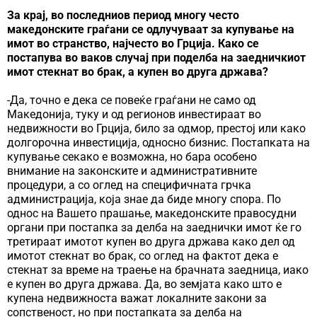
За крај, во последниов период многу често
македонските граѓани се одлучуваат за купување на
имот во странство, најчесто во Грција. Како се
постапува во ваков случај при поделба на заедничкиот
имот стекнат во брак, а купен во друга држава?
-Да, точно е дека се повеќе граѓани не само од
Македонија, туку и од регионов инвестираат во
недвижности во Грција, било за одмор, престој или како
долгорочна инвестиција, односно бизнис. Постапката на
купување секако е возможна, но бара особено
внимание на законските и административните
процедури, а со оглед на специфичната грчка
администрација, која знае да биде многу спора. По
однос на Вашето прашање, македонските правосудни
органи при постапка за делба на заеднички имот ќе го
третираат имотот купен во друга држава како дел од
имотот стекнат во брак, со оглед на фактот дека е
стекнат за време на траење на брачната заедница, иако
е купен во друга држава. Да, во земјата како што е
купена недвижноста важат локалните закони за
сопственост, но при постапката за делба на