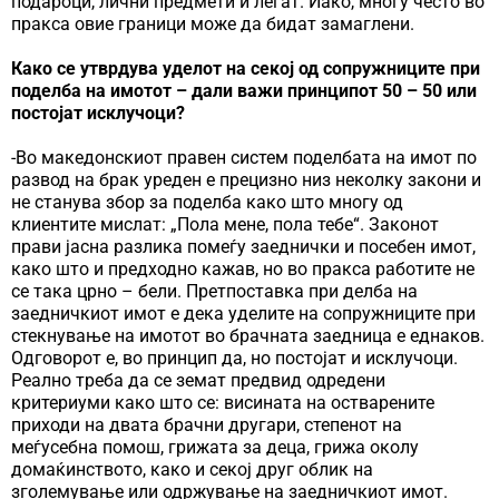
подароци, лични предмети и легат. Иако, многу често во
пракса овие граници може да бидат замаглени.
Како се утврдува уделот на секој од сопружниците при
поделба на имотот – дали важи принципот 50 – 50 или
постојат исклучоци?
-Во македонскиот правен систем поделбата на имот по
развод на брак уреден е прецизно низ неколку закони и
не станува збор за поделба како што многу од
клиентите мислат: „Пола мене, пола тебе“. Законот
прави јасна разлика помеѓу заеднички и посебен имот,
како што и предходно кажав, но во пракса работите не
се така црно – бели. Претпоставка при делба на
заедничкиот имот е дека уделите на сопружниците при
стекнување на имотот во брачната заедница е еднаков.
Одговорот е, во принцип да, но постојат и исклучоци.
Реално треба да се земат предвид одредени
критериуми како што се: висината на остварените
приходи на двата брачни другари, степенот на
меѓусебна помош, грижата за деца, грижа околу
домаќинството, како и секој друг облик на
зголемување или одржување на заедничкиот имот.