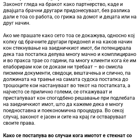
Законот гледа на бракот како партнерство, каде и
двајцата брачни другари придонесуваат, без разлика
дали е тоа со работа, со грижа за домот и децата или на
друг начин.
Ако ме прашате како сето тоа се докажува, односно кој
колку од брачните другари придонел и на каков начин
кон стекнување на заедничкиот имот, би потенцирала
дека таа постапка делува многу мачно и комплицирано
и во пракса трае со години, па многу клиенти кога ќе им
елаборирам кои се докази ни требаат – во смисла
писмени документи, сведоци, вештачења и слично, па
должината на траење на самата судска постапка до
трошоците кои настануваат во текот на постапката, а
најчесто се прилично големи, се откажуваат и
пристапуваат кон спогодбено решавање при подлебата
на заедничкиот имот, што да кажеме дека е многу
поедноставна и поекономична процедура. Во секој
случај, законот е јасен и сите на крај ги остваруваат
своите права.
Како се постапува во случаи кога имотот е стекнат со