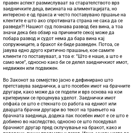
правен аспект размислуваат за старателството врз
заедничките деца, висината на алиментацијата, но
интересно е од пракса и често поставувано пршање на
клентите е што ако спротивната страна не сака да се
разведе?! Нашиот суд познава развод без вина, а тоа
значи дека без обзир на причините секој може да
побара развод и судот нема да бара вина кај
сопружниците, а бракот ќе биде разведен. Потоа, се
јавува едно друго критично прашање, кое самите
клиенти го поставуваат, а тоа е: “Што е наше, а што е
само мое“, односно како би се делел заедничкиот имот,
недвижен или подвижен.
Во Законот за семејство јасно е дефинирано што
претставува заеднички, а што посебен имот на брачните
другари, како може да се подели и врз основа на кои
критериуми се проценува уделот. Заеднички имот
опфаќа се што е стекнато со работа на едниот или
двајцата брачни другари во текот на траењето на
брачната заедница, додека пак посебен имот е се што е
добиено во наследство, односно се што поседувал
брачниот другар пред склучување на бракот, како и