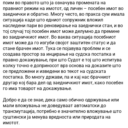
поим во правото што ја означува промената на
правниот режим на имотот, од личен – посебен имот во
заеднички и обратно. Многу често, во пракса сум имала
ситуација каде што едниот сопружник вложил
наследени пари во реновирање на заеднички стан, и во
тој случај тој посебен имот може делумно да премине
во заедничкиот имот. Во ваква ситуација посебниот
имот може да го изгуби својот заштитен статус и да
стане брачен имот. Тука се појавува проблем и се
создава простор за инцирање на судска постапка и
правно докажување, при што Судот е тој што испитува
колку точно е доприносот врз основа на доказите што
се предложени и изведени во текот на судската
постапка. Во многу држави, па и кај нас брачниот
другар кој бара дел од заедничкиот имот, како посебен
го има товарот на докажување.
Добро е да се знае, дека само обично одржување или
мали вложувања не доведуваат автоматски до
трансмутација, потребно е значително вложување што
суштински ја менува вредноста или природата на
имотот.