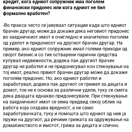
кредит, кога едниот сопружник има поголем
финансиски придонес или кога едниот не бил
формално вработен?
-Во пракса често се јавуваат ситуации каде што едниот
брачен другар, може да докаже дека неговиот придонес
во заедничкиот имот е очигледно и значително поголем
од уделот и придонесот на другиот брачен другар. На
пример, ако едниот сопружник имал големи приходи од
својот бизнис и со тие остварени парични средства
купувал недвижности, додека пак другиот брачен
другар не работел и не придонесувал кон стекнување на
тој имот, реално првиот брачен другар може да докаже
поголем придонес. Но, ако едниот работел и
заработувал, додека пак другиот се грижел за децата и
домот, тое не е основа за различни удели, туку се смета
дека двајцата еднакво придонесувале. При стекнување
на заедничкиот имот се зема предвид секој облик на
работа која создава вредност, а не само
заработувачката, туку и помошта што едниот од нив ја
пружи на другиот, да речиме грижата за одружување на
домаќинството и имотот, грижа за децата и слично.