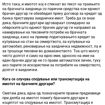
Исто така, и имотот кој е стекнат во текот на траењето
на брачната заедница со парични средства кои едниот
брачен другар ги обезбедил преку договор за кредит од
банка преставува заеднички имот. Треба да се знае
дека, брачните другари одговараат солидарно за
обврските што едниот брачен другар ги направил за
намирување на тековните потреби на брачната
заедница, како на пример подигнувањето кредит за
купување на стан за семејството, за купување на
автомобил, реновирање на заедничка недвижност, па и
за трошоци тековни во домаќинството. Тоа што многу
често долгот е само на едно име, односно на име на
еден брачен другар не го прави автоматски личен, туку
ако парите се искористени за потребите на семејството,
долгот е заеднички.
Кога се случува спојување или трансмутација на
имотот на брачните другари?
Сметам дека, една од позначајните правни предизвици
при делба на имотот помеѓу брачните другари е
коцептот на спојување на имотот. Трансмутација е