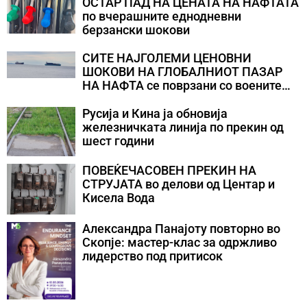
ОСТАР ПАД НА ЦЕНАТА НА НАФТАТА
по вчерашните еднодневни
берзански шокови
СИТЕ НАЈГОЛЕМИ ЦЕНОВНИ
ШОКОВИ НА ГЛОБАЛНИОТ ПАЗАР
НА НАФТА се поврзани со воените
конфликти во Персискиот Залив
Русија и Кина ја обновија
железничката линија по прекин од
шест години
ПОВЕЌЕЧАСОВЕН ПРЕКИН НА
СТРУЈАТА во делови од Центар и
Кисела Вода
Александра Панајоту повторно во
Скопје: мастер-клас за одржливо
лидерство под притисок