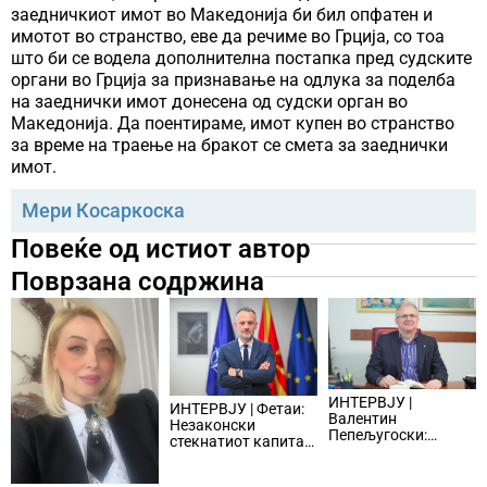
заедничкиот имот во Македонија би бил опфатен и
имотот во странство, еве да речиме во Грција, со тоа
што би се водела дополнителна постапка пред судските
органи во Грција за признавање на одлука за поделба
на заеднички имот донесена од судски орган во
Македонија. Да поентираме, имот купен во странство
за време на траење на бракот се смета за заеднички
имот.
Мери Косаркоска
Повеќе од истиот автор
Поврзана содржина
ИНТЕРВЈУ |
ИНТЕРВЈУ | Фетаи:
Валентин
Незаконски
Пепељугоски:
стекнатиот капитал
Стопанството има
влегува во
потреба од
легалните текови и
квалитетен и од