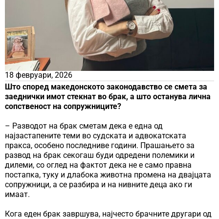
18 февруари, 2026
Што според македонското законодавство се смета за
заеднички имот стекнат во брак, а што останува лична
сопственост на сопружниците?
– Разводот на брак сметам дека е една од
најзастапените теми во судската и адвокатската
пракса, особено последниве години. Прашањето за
развод на брак секогаш буди одредени полемики и
дилеми, со оглед на фактот дека не е само правна
постапка, туку и длабока животна промена на двајцата
сопружници, а се разбира и на нивните деца ако ги
имаат.
Кога еден брак завршува, најчесто брачните другари од