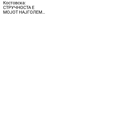
ги нарушува
Костовска:
специјализиран
условите за фер
СТРУЧНОСТА Е
судски кадар
бизнис
МОЈОТ НАЈГОЛЕМ
СОЈУЗНИК ВО
ОСИГУРУВАЊЕТО