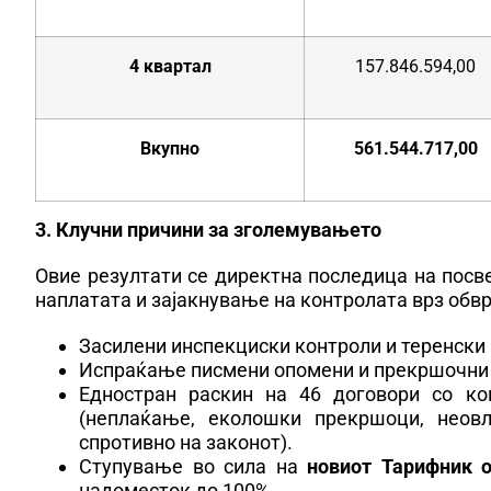
4 квартал
157.846.594,00
Вкупно
561.544.717,00
3. Клучни причини за зголемувањето
Овие резултати се директна последица на посв
наплатата и зајакнување на контролата врз обвр
Засилени инспекциски контроли и теренски
Испраќање писмени опомени и прекршочни 
Едностран раскин на 46 договори со ко
(неплаќање, еколошки прекршоци, неов
спротивно на законот).
Ступување во сила на
новиот Тарифник о
надоместок до 100%.