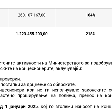
260.107.167,00
164%
1.223.455.203,00
218%
етените активности на Министерството за подобрув
ските на концесионерите, вклучувајќи:
 проверки.
постапки за доцнење со обврските.
нцесионери кои не ги исполнувале законските о
ластено проширување на полиња, пренос на кон
д 1 јануари 2025
, кој го зголеми износот на кон