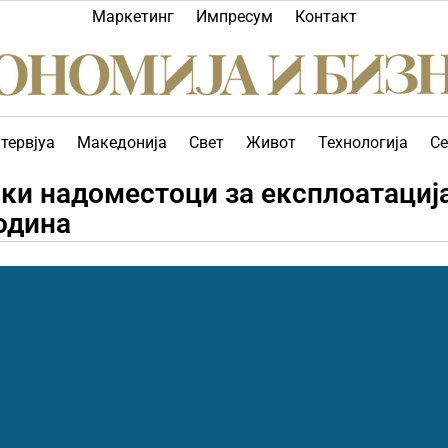
Маркетинг
Импресум
Контакт
тервјуа
Македонија
Свет
Живот
Технологија
Се
ки надоместоци за експлоатациј
одина