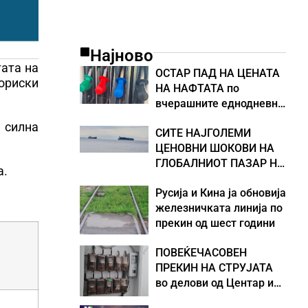
Најново
тата на
ОСТАР ПАД НА ЦЕНАТА
ориски
НА НАФТАТА по
вчерашните еднодневни
берзански шокови
 силна
СИТЕ НАЈГОЛЕМИ
ЦЕНОВНИ ШОКОВИ НА
ГЛОБАЛНИОТ ПАЗАР НА
а.
НАФТА се поврзани со
Русија и Кина ја обновија
воените конфликти во
железничката линија по
Персискиот Залив
прекин од шест години
ПОВЕЌЕЧАСОВЕН
ПРЕКИН НА СТРУЈАТА
во делови од Центар и
Кисела Вода