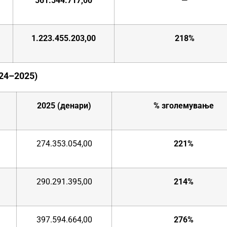
561.544.717,00
—
1.223.455.203,00
218%
024–2025)
2025 (денари)
% зголемување
274.353.054,00
221%
290.291.395,00
214%
397.594.664,00
276%