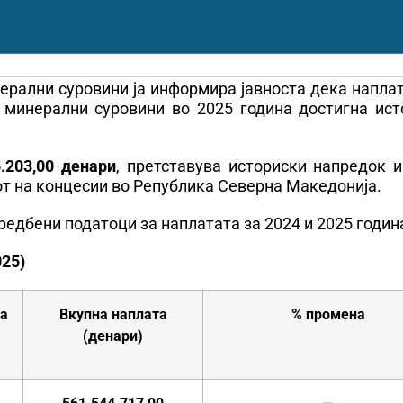
ерални суровини ја информира јавноста дека напла
 минерални суровини во 2025 година достигна ист
5.203,00 денари
, претставува историски напредок и
т на концесии во Република Северна Македонија.
едбени податоци за наплатата за 2024 и 2025 годин
025)
за
Вкупна наплата
% промена
(денари)