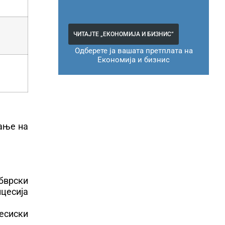
ЧИТАЈТЕ „ЕКОНОМИЈА И БИЗНИС“
Одберете ја вашата претплата на
Економија и бизнис
ање на
бврски
цесија
цесиски