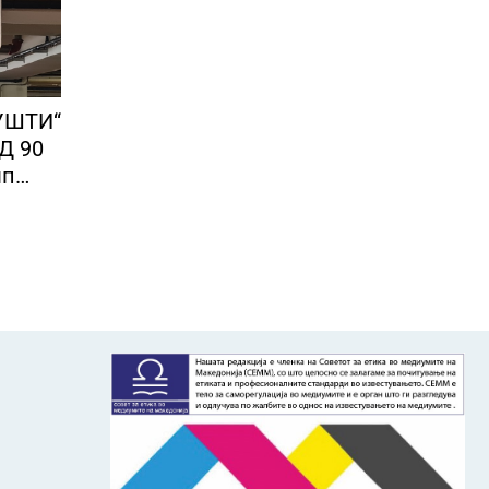
УШТИ“
Д 90
мп
а во