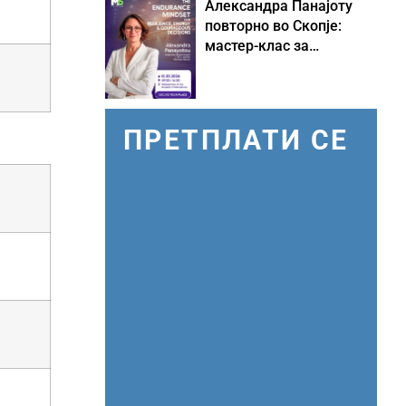
Александра Панајоту
повторно во Скопје:
мастер-клас за
одржливо лидерство
под притисок
ПРЕТПЛАТИ СЕ