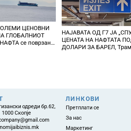
ГОЛЕМИ ЦЕНОВНИ
НАЈАВАТА ОД Г7 ЈА „СП
А ГЛОБАЛНИОТ
ЦЕНАТА НА НАФТАТА ПО
НАФТА се поврзани
ДОЛАРИ ЗА БАРЕЛ, Тра
е конфликти во
најави брз крај на војнат
т Залив
Иран
Т
ЛИНКОВИ
тизански одреди бр.62,
Претплати се
 1000 Скопје
За нас
company@gmail.com
nomijaibiznis.mk
Маркетинг