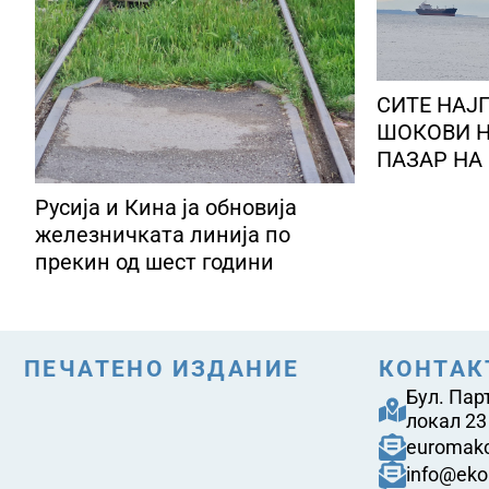
СИТЕ НАЈ
ШОКОВИ Н
ПАЗАР НА 
со военит
Русија и Кина ја обновија
Персискио
железничката линија по
прекин од шест години
ПЕЧАТЕНО ИЗДАНИЕ
КОНТАК
Бул. Пар
локал 23
euromak
info@eko