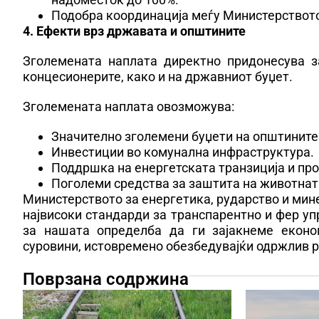
Подобра координација меѓу Министерството
4. Ефекти врз државата и општините
Зголемената наплата директно придонесува з
концесионерите, како и на државниот буџет.
Зголемената наплата овозможува:
Значително зголемени буџети на општините
Инвестиции во комунална инфраструктура.
Поддршка на енергетската транзиција и про
Поголеми средства за заштита на животнат
Министерството за енергетика, рударство и мин
највисоки стандарди за транспарентно и фер уп
за нашата определба да ги зајакнеме еконо
суровини, истовремено обезбедувајќи одржлив р
Поврзана содржина