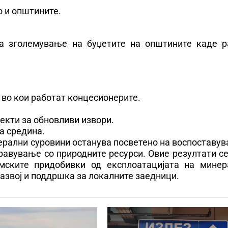
 и општините.
а зголемување на буџетите на општините каде р
 во кои работат концесионерите.
екти за обновливи извори.
а средина.
ерални суровини останува посветено на воспоставу
равување со природните ресурси. Овие резултати с
мските придобивки од експлоатацијата на минер
азвој и поддршка за локалните заедници.