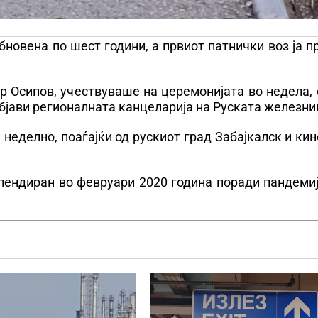
бновена по шест години, а првиот патнички воз ја 
р Осипов, учествуваше на церемонијата во недела, 
објави регионалната канцеларија на Руската железни
 неделно, поаѓајќи од рускиот град Забајкалск и ки
пендиран во февруари 2020 година поради пандемиј