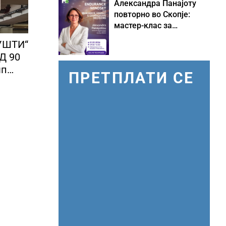
Александра Панајоту
повторно во Скопје:
мастер-клас за
одржливо лидерство
УШТИ“
под притисок
Д 90
мп
ПРЕТПЛАТИ СЕ
а во