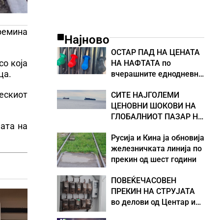
премина
Најново
ОСТАР ПАД НА ЦЕНАТА
со која
НА НАФТАТА по
ца.
вчерашните еднодневни
берзански шокови
нескиот
СИТЕ НАЈГОЛЕМИ
ЦЕНОВНИ ШОКОВИ НА
ГЛОБАЛНИОТ ПАЗАР НА
ата на
НАФТА се поврзани со
Русија и Кина ја обновија
воените конфликти во
железничката линија по
Персискиот Залив
прекин од шест години
ПОВЕЌЕЧАСОВЕН
ПРЕКИН НА СТРУЈАТА
во делови од Центар и
Кисела Вода