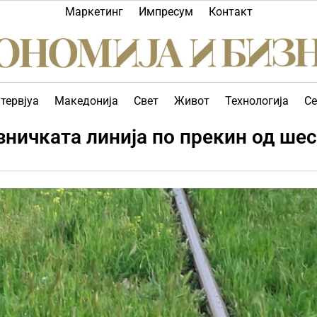
Маркетинг
Импресум
Контакт
тервјуа
Македонија
Свет
Живот
Технологија
Се
езничката линија по прекин од ше