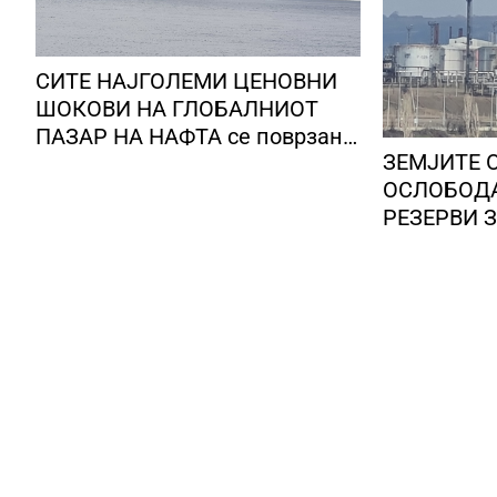
СИТЕ НАЈГОЛЕМИ ЦЕНОВНИ
ШОКОВИ НА ГЛОБАЛНИОТ
ПАЗАР НА НАФТА се поврзани
ЗЕМЈИТЕ О
со воените конфликти во
ОСЛОБОД
Персискиот Залив
РЕЗЕРВИ ЗА СМИРУВАЊЕ НА
ЦЕ