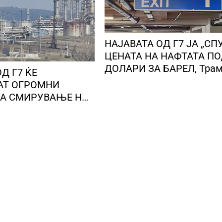
НАЈАВАТА ОД Г7 ЈА „СП
ЦЕНАТА НА НАФТАТА ПО
ДОЛАРИ ЗА БАРЕЛ, Тра
Д Г7 ЌЕ
најави брз крај на војнат
АТ ОГРОМНИ
Иран
НИТЕ НА НАФТАТА