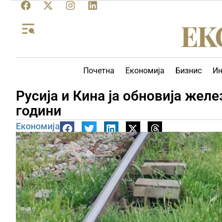
Почетна
Економија
Бизнис
Ин
Русија и Кина ја обновија жел
години
Економија