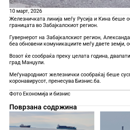
10 март, 2026
Железничката линија меѓу Русија и Кина беше о
границата во Забајкалскиот регион.
Гувернерот на Забајкалскиот регион, Александа
беа обновени комуникациите меѓу двете земји, 
Возот ќе сообраќа преку целата година, двапати
град Манџули.
Меѓународниот железнички сообраќај беше сус
коронавирусот, пренесува Бизнис.ба.
Фото Економија и бизнис
Поврзана содржина