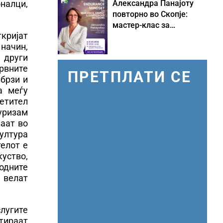
налци,
Александра Панајоту
повторно во Скопје:
мастер-клас за
кријат
одржливо лидерство
начин,
под притисок
 други
врвните
ПРЕТПЛАТИ СЕ
 брзи и
а меѓу
етител
уризам
ваат во
култура
телот е
уство,
родните
 велат
слугите
тираат