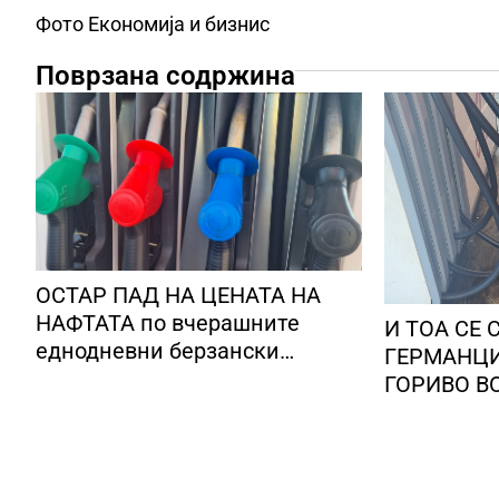
Фото Економија и бизнис
Поврзана содржина
ОСТАР ПАД НА ЦЕНАТА НА
НАФТАТА по вчерашните
И ТОА СЕ 
еднодневни берзански
ГЕРМАНЦИ
шокови
ГОРИВО В
германска
наплатува
наточенот
дозволена