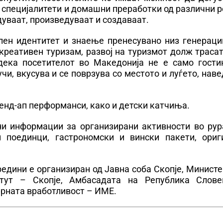
и специјалитети и домашни преработки од различни 
дуваат, произведуваат и создаваат.
ален идентитет и знаење пренесувано низ генераци
креативен туризам, развој на туризмот долж трасат
дека посетителот во Македонија не е само гостин
чи, вкусува и се поврзува со местото и луѓето, нав
тенд-ап перформанси, како и детски катчиња.
ни информации за организирани активности во рур
 поединци, гастрономски и вински пакети, ориг
едини е организиран од Јавна соба Скопје, Минист
итут – Скопје, Амбасадата на Република Слове
рната вработливост – ИМЕ.