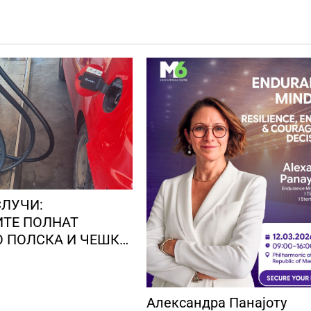
СЛУЧИ:
ТЕ ПОЛНАТ
О ПОЛСКА И ЧЕШКА,
та царина
 данок за
о гориво над
Александра Панајоту
та количина