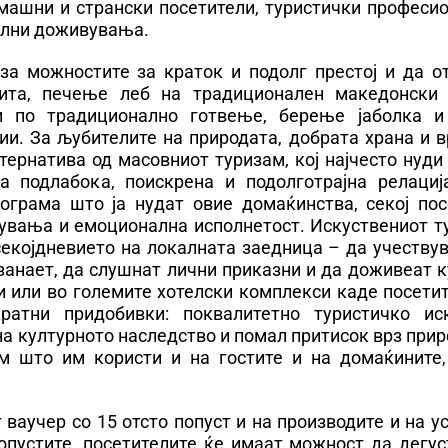
машни и странски посетители, туристички професио
рални доживувања.
а можностите за краток и подолг престој и да от
та, печење леб на традиционален македонски 
и по традиционално готвење, берење јаболка и
ии. За љубителите на природата, добрата храна и 
тернатива од масовниот туризам, кој најчесто нуди
а подлабока, поискрена и подолготрајна релациј
ограма што ја нудат овие домаќинства, секој пос
вувања и емоционална исполнетост. Искуствениот т
секојдневието на локалната заедница – да учеству
занает, да слушнат лични приказни и да доживеат 
и или во големите хотелски комплекси каде посети
ратни придобивки: поквалитетно туристичко иск
а културното наследство и помал притисок врз при
ам што им користи и на гостите и на домаќините,
 ваучер со 15 отсто попуст и на производите и на у
опустите, посетителите ќе имаат можност да дегус