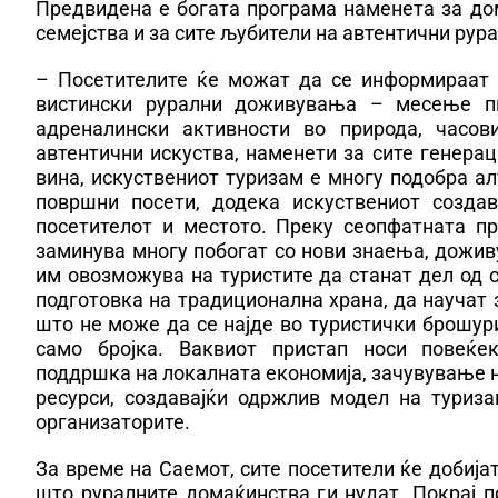
Предвидена е богата програма наменета за до
семејства и за сите љубители на автентични ру
– Посетителите ќе можат да се информираат з
вистински рурални доживувања – месење пи
адреналински активности во природа, часов
автентични искуства, наменети за сите генерац
вина, искуствениот туризам е многу подобра ал
површни посети, додека искуствениот создав
посетителот и местото. Преку сеопфатната пр
заминува многу побогат со нови знаења, дожи
им овозможува на туристите да станат дел од 
подготовка на традиционална храна, да научат 
што не може да се најде во туристички брошур
само бројка. Ваквиот пристап носи повеќек
поддршка на локалната економија, зачувување н
ресурси, создавајќи одржлив модел на туриз
организаторите.
За време на Саемот, сите посетители ќе добијат
што руралните домаќинства ги нудат. Покрај п