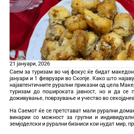
21 јануари, 2026
Саем за туризам во чиј фокус ќе бидат македон
јануари и 1 февруари во Скопје. Како што најав
најавтентичните рурални приказни од цела Макед
туризам до пошироката јавност, но и да се 
доживување, поврзување и учество во секојднев
На Саемот ќе се претстават мали рурални домаќ
винарии со можност за групни и индивидуалн
земјоделски и рурални бизниси кои нудат мир, п