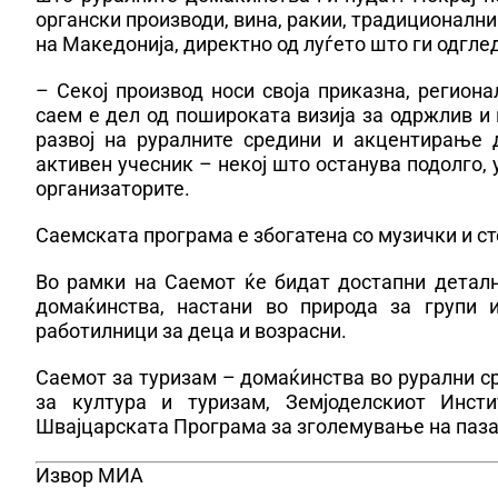
органски производи, вина, ракии, традиционалн
на Македонија, директно од луѓето што ги одгле
– Секој производ носи своја приказна, регион
саем е дел од пошироката визија за одржлив и 
развој на руралните средини и акцентирање 
активен учесник – некој што останува подолго, у
организаторите.
Саемската програма е збогатена со музички и с
Во рамки на Саемот ќе бидат достапни детал
домаќинства, настани во природа за групи и
работилници за деца и возрасни.
Саемот за туризам – домаќинства во рурални ср
за култура и туризам, Земјоделскиот Инст
Швајцарската Програма за зголемување на паза
Извор МИА