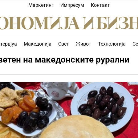
Маркетинг
Импресум
Контакт
тервјуа
Македонија
Свет
Живот
Технологија
Се
светен на македонските рурални