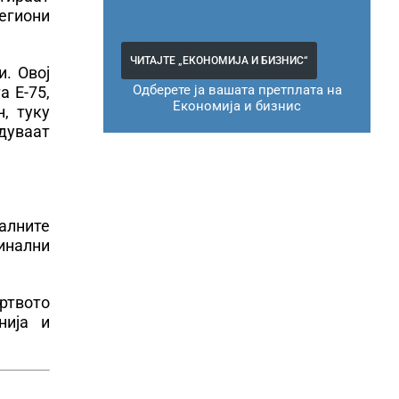
региони
ЧИТАЈТЕ „ЕКОНОМИЈА И БИЗНИС“
и. Овој
Одберете ја вашата претплата на
а Е-75,
Економија и бизнис
, туку
едуваат
алните
инални
ертвото
нија и