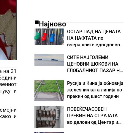
Најново
ОСТАР ПАД НА ЦЕНАТА
НА НАФТАТА по
вчерашните еднодневни
берзански шокови
СИТЕ НАЈГОЛЕМИ
ЦЕНОВНИ ШОКОВИ НА
ГЛОБАЛНИОТ ПАЗАР НА
а на 31
НАФТА се поврзани со
обедини
Русија и Кина ја обновија
воените конфликти во
твениот
железничката линија по
Персискиот Залив
туку и
прекин од шест години
ПОВЕЌЕЧАСОВЕН
семејни
ПРЕКИН НА СТРУЈАТА
како и
во делови од Центар и
Кисела Вода