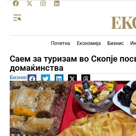
Почетна
Економија
Бизнис
Ин
Саем за туризам во Скопје по
домаќинства
Бизнис