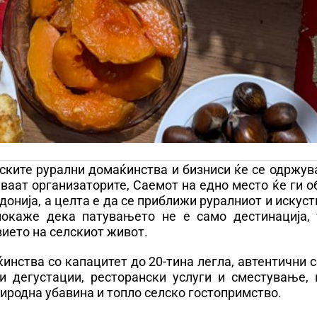
ските рурални домаќинства и бизниси ќе се одржув
уваат организаторите, Саемот на едно место ќе ги 
онија, а целта е да се приближи руралниот и искус
покаже дека патувањето не е само дестинација, 
ието на селскиот живот.
инства со капацитет до 20-тина легла, автентични 
и дегустации, ресторански услуги и сместување, 
риродна убавина и топло селско гостопримство.