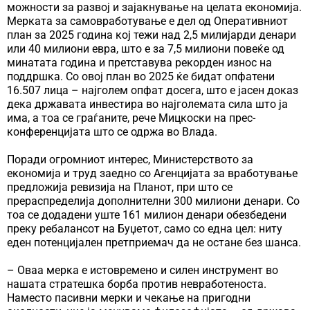
можности за развој и зајакнување на целата економија.
Мерката за самовработување е дел од Оперативниот
план за 2025 година кој тежи над 2,5 милијарди денари
или 40 милиони евра, што е за 7,5 милиони повеќе од
минатата година и претставува рекорден износ на
поддршка. Со овој план во 2025 ќе бидат опфатени
16.507 лица – најголем опфат досега, што е јасен доказ
дека државата инвестира во најголемата сила што ја
има, а тоа се граѓаните, рече Мицкоски на прес-
конференцијата што се одржа во Влада.
Поради огромниот интерес, Министерството за
економија и труд заедно со Агенцијата за вработување
предложија ревизија на Планот, при што се
прераспределија дополнителни 300 милиони денари. Со
тоа се додадени уште 161 милион денари обезбедени
преку ребалансот на Буџетот, само со една цел: ниту
еден потенцијален претприемач да не остане без шанса.
– Оваа мерка е истовремено и силен инструмент во
нашата стратешка борба против невработеноста.
Наместо пасивни мерки и чекање на пригодни