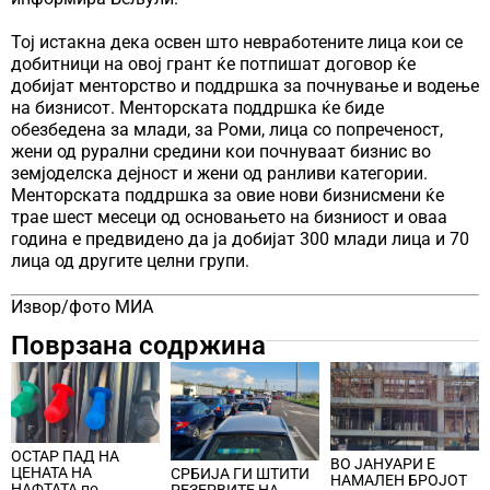
Тој истакна дека освен што невработените лица кои се
добитници на овој грант ќе потпишат договор ќе
добијат менторство и поддршка за почнување и водење
на бизнисот. Менторската поддршка ќе биде
обезбедена за млади, за Роми, лица со попреченост,
жени од рурални средини кои почнуваат бизнис во
земјоделска дејност и жени од ранливи категории.
Менторската поддршка за овие нови бизнисмени ќе
трае шест месеци од основањето на бизниост и оваа
година е предвидено да ја добијат 300 млади лица и 70
лица од другите целни групи.
Извор/фото МИА
Поврзана содржина
ОСТАР ПАД НА
ВО ЈАНУАРИ Е
ЦЕНАТА НА
СРБИЈА ГИ ШТИТИ
НАМАЛЕН БРОЈОТ
НАФТАТА по