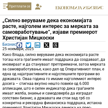
Претплати се
„Силно веруваме дека економијата
расте, најголем интерес за мерката за
самовработување“, изјави премиерот
Христијан Мицкоски
Бизнис
25 ноември, 2025
Како Влада, силно веруваме дека економијата расте
тогаш кога граѓаните имаат поддршка да создаваат, да
иновираат и да стануваат претприемачи, затоа мерката
за самовработување, како дел од Оперативниот план, е
една од најатрактивните и најуспешните програми во
државата. Оваа година го имаме најголемиот интерес
досега – стигнаа вкупно нешто повеќе од 6.000
апликации, што е силен индикатор дека граѓаните
имаат желба, знаење и самодоверба да изградат
сопствен бизнис, а државата им стои зад грб со
конкретна и рекордна финансиска поддршка, истакна
премиерот Христијан Мицкоски денеска на прес-