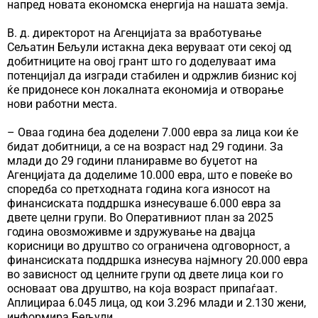
напред новата економска енергија на нашата земја.
В. д. директорот на Агенцијата за вработување
Сељатин Бељули истакна дека веруваат оти секој од
добитниците на овој грант што го доделуваат има
потенцијал да изгради стабилен и одржлив бизнис кој
ќе придонесе кон локалната економија и отворање
нови работни места.
– Оваа година беа доделени 7.000 евра за лица кои ќе
бидат добитници, а се на возраст над 29 години. За
млади до 29 години планиравме во буџетот на
Агенцијата да доделиме 10.000 евра, што е повеќе во
споредба со претходната година кога износот на
финансиската поддршка изнесуваше 6.000 евра за
двете целни групи. Во Оперативниот план за 2025
година овозможивме и здружување на двајца
корисници во друштво со ограничена одговорност, а
финансиската поддршка изнесува најмногу 20.000 евра
во зависност од целните групи од двете лица кои го
основаат ова друштво, на која возраст припаѓаат.
Аплицираа 6.045 лица, од кои 3.296 млади и 2.130 жени,
информира Бељули.