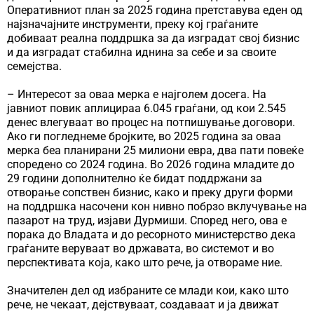
Оперативниот план за 2025 година претставува еден од
најзначајните инструменти, преку кој граѓаните
добиваат реална поддршка за да изградат свој бизнис
и да изградат стабилна иднина за себе и за своите
семејства.
– Интересот за оваа мерка е најголем досега. На
јавниот повик аплицираа 6.045 граѓани, од кои 2.545
денес влегуваат во процес на потпишување договори.
Ако ги погледнеме бројките, во 2025 година за оваа
мерка беа планирани 25 милиони евра, два пати повеќе
споредено со 2024 година. Во 2026 година младите до
29 години дополнително ќе бидат поддржани за
отворање сопствен бизнис, како и преку други форми
на поддршка насочени кон нивно побрзо вклучување на
пазарот на труд, изјави Дурмиши. Според него, ова е
порака до Владата и до ресорното министерство дека
граѓаните веруваат во државата, во системот и во
перспективата која, како што рече, ја отвораме ние.
Значителен дел од избраните се млади кои, како што
рече, не чекаат, дејствуваат, создаваат и ја движат