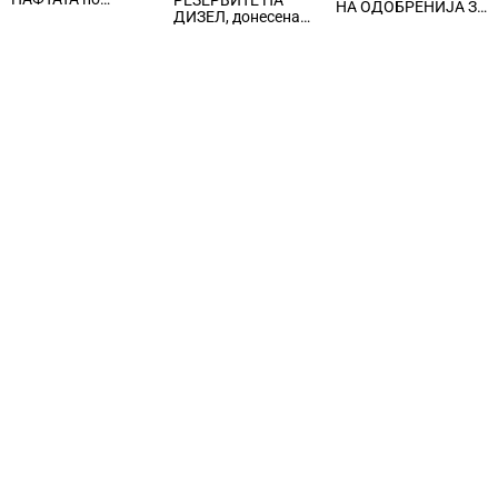
РЕЗЕРВИТЕ НА
НА ОДОБРЕНИЈА ЗА
вчерашните
ДИЗЕЛ, донесена
ГРАДБА, за
еднодневни
забрана за извоз на
изградба се
берзански шокови
сите нафтени
предвидени 618
деривати
станови