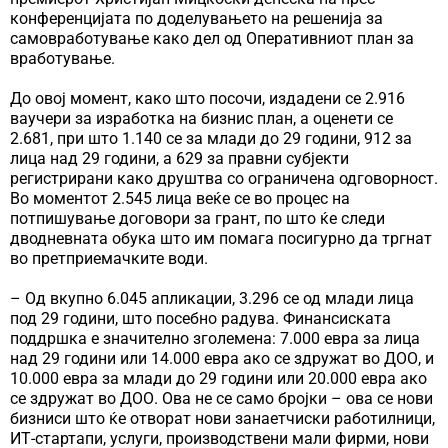
конференцијата по доделувањето на решенија за
самовработување како дел од Оперативниот план за
вработување.
До овој момент, како што посочи, издадени се 2.916
ваучери за изработка на бизнис план, а оценети се
2.681, при што 1.140 се за млади до 29 години, 912 за
лица над 29 години, а 629 за правни субјекти
регистрирани како друштва со ограничена одговорност.
Во моментот 2.545 лица веќе се во процес на
потпишување договори за грант, по што ќе следи
дводневната обука што им помага посигурно да тргнат
во претприемачките води.
– Од вкупно 6.045 апликации, 3.296 се од млади лица
под 29 години, што посебно радува. Финансиската
поддршка е значително зголемена: 7.000 евра за лица
над 29 години или 14.000 евра ако се здружат во ДОО, и
10.000 евра за млади до 29 години или 20.000 евра ако
се здружат во ДОО. Ова не се само бројки – ова се нови
бизниси што ќе отворат нови занаетчиски работилници,
ИТ-стартапи, услуги, производствени мали фирми, нови