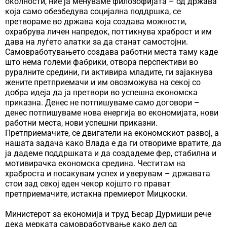
околности, ние ја менуваме филозофијата – од држава
која само обезбедува социјална поддршка, се
претвораме во држава која создава можности,
охрабрува личен напредок, поттикнува храброст и им
дава на луѓето алатки за да станат самостојни.
Самовработувањето создава работни места таму каде
што нема големи фабрики, отвора перспективи во
руралните средини, ги активира младите, ги зајакнува
жените претприемачи и им овозможува на секој со
добра идеја да ја претвори во успешна економска
приказна. Денес не потпишуваме само договори –
денес потпишуваме нова енергија во економијата, нови
работни места, нови успешни приказни.
Претприемачите, се двигатели на економскиот развој, а
нашата задача како Влада е да ги отвориме вратите, да
ја дадеме поддршката и да создадеме фер, стабилна и
мотивирачка економска средина. Честитам на
храброста и посакувам успех и уверувам – државата
стои зад секој еден чекор којшто го прават
претприемачите, истакна премиерот Мицкоски.
Министерот за економија и труд Бесар Дурмиши рече
дека мерката самовработување како дел од