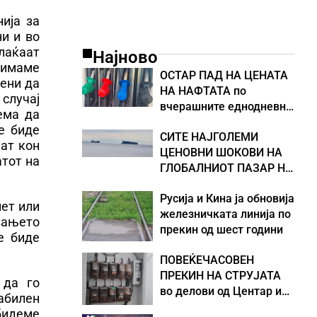
ија за
и и во
лаќаат
Најново
а имаме
ОСТАР ПАД НА ЦЕНАТА
дени да
НА НАФТАТА по
 случај
вчерашните еднодневни
ема да
берзански шокови
е биде
СИТЕ НАЈГОЛЕМИ
пат кон
ЦЕНОВНИ ШОКОВИ НА
атот на
ГЛОБАЛНИОТ ПАЗАР НА
НАФТА се поврзани со
Русија и Кина ја обновија
воените конфликти во
лет или
железничката линија по
Персискиот Залив
авањето
прекин од шест години
ќе биде
ПОВЕЌЕЧАСОВЕН
ПРЕКИН НА СТРУЈАТА
 да го
во делови од Центар и
абилен
Кисела Вода
обидеме