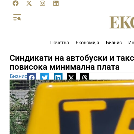
Почетна
Економија
Бизнис
Ин
Синдикати на автобуски и так
повисока минимална плата
Бизнис