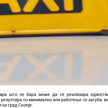
евра што се бара може да се реализира единств
резултира со минимално или работење со загуби, в
 на град Скопје.