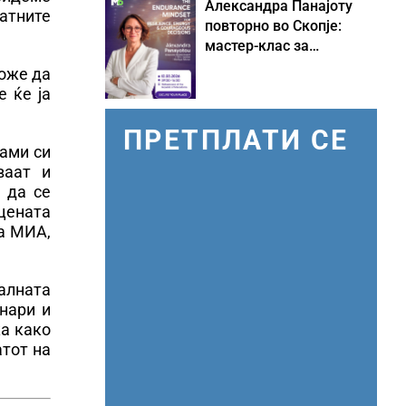
Александра Панајоту
атните
повторно во Скопје:
мастер-клас за
одржливо лидерство
може да
под притисок
 ќе ја
ПРЕТПЛАТИ СЕ
сами си
ваат и
 да се
 цената
за МИА,
алната
енари и
ка како
атот на