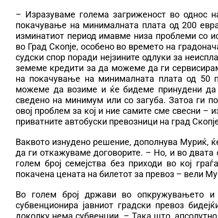
– Изразуваме голема загриженост во однос н
покачување на минималната плата од 200 евра
изминатиот период имавме низа проблеми со и
во Град Скопје, особено во времето на градона
судски спор поради нејзините одлуки за неиспла
земеме кредити за да можеме да ги сервисираме
на покачување на минималната плата од 50 п
можеме да возиме и ќе бидеме принудени да 
сведено на минимум или со загуба. Затоа ги п
овој проблем за кој и ние самите сме свесни – 
приватните автобуски превозници на град Скопје
Ваквото изнудено решение, дополнува Муриќ, ќ
да ги откажуваме договорите. – Но, и во двата
голем број семејства без приходи во кој граѓ
покачена цената на билетот за превоз – вели Му
Во голем број држави во опкружувањето и 
субвенционира јавниот градски превоз бидејќ
доколку нема субвенции. – Така што, апсолутно