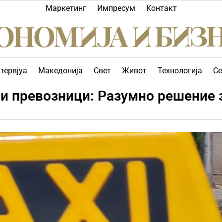
Маркетинг
Импресум
Контакт
тервјуа
Македонија
Свет
Живот
Технологија
Се
си превозници: Разумно решение 