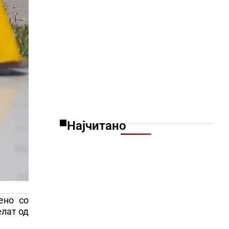
Најчитано
ено со
елат од