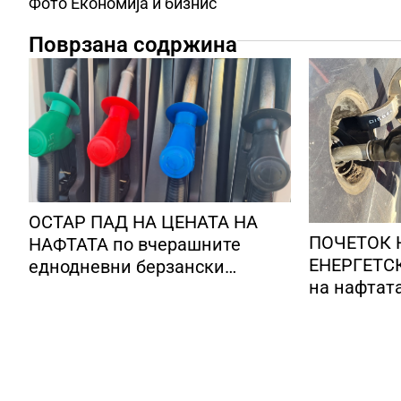
Фото Економија и бизнис
Поврзана содржина
ОСТАР ПАД НА ЦЕНАТА НА
ПОЧЕТОК 
НАФТАТА по вчерашните
ЕНЕРГЕТСК
еднодневни берзански
на нафтат
шокови
долари за