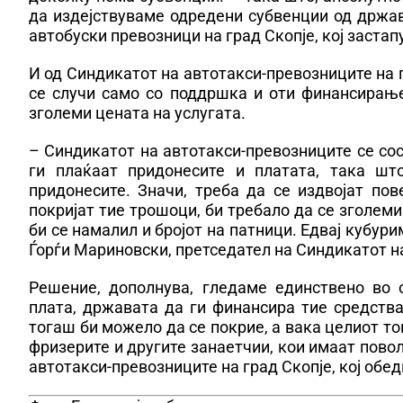
да издејствуваме одредени субвенции од држав
автобуски превозници на град Скопје, кој заста
И од Синдикатот на автотакси-превозниците на 
се случи само со поддршка и оти финансирање
зголеми цената на услугата.
– Синдикатот на автотакси-превозниците се со
ги плаќаат придонесите и платата, така шт
придонесите. Значи, треба да се издвојат пов
покријат тие трошоци, би требало да се зголеми
би се намалил и бројот на патници. Едвај кубур
Ѓорѓи Мариновски, претседател на Синдикатот на
Решение, дополнува, гледаме единствено во 
плата, државата да ги финансира тие средства
тогаш би можело да се покрие, а вака целиот то
фризерите и другите занаетчии, кои имаат пово
автотакси-превозниците на град Скопје, кој обед