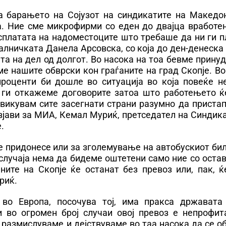
а барањето на Сојузот на синдикатите на Македон
. Ние сме микрофирми со еден до двајца вработен
сплатата на надоместоците што требаше да ни ги п
чалничката Данела Арсовска, со која до ден-денеск
та на дел од долгот. Во насока на тоа бевме прину
 нашите обврски кон граѓаните на град Скопје. Во
роценти би дошле во ситуација во која повеќе н
ги откажеме договорите затоа што работењето ќ
овикувам сите засегнати страни разумно да приста
изјави за МИА, Кемал Муриќ, претседател на Синдик
.
е придонесе или за зголемување на автобускиот би
 случаја нема да бидеме оштетени само ние со ост
аните на Скопје ќе останат без превоз или, пак, 
риќ.
во Европа, посочува тој, има пракса државата
и во огромен број случаи овој превоз е непрофит
 размислуваме и дејствуваме во таа насока да се 