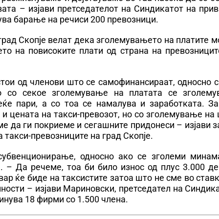
ата – изјави претседателот на Синдикатот на прив
пува барање на речиси 200 превозници.
град Скопје велат дека зголемувањето на платите 
то на повисоките плати од страна на превозниците
стои од членови што се самофинансираат, односно 
о со секое зголемување на платата се зголему
еќе пари, а со тоа се намалува и заработката. За
 и цената на такси-превозот, но со зголемување на
име да ги покриеме и сегашните придонеси – изјави 
 такси-превозниците на град Скопје.
субвенционирање, односно ако се зголеми минам
. – Да речеме, тоа би било износ од плус 3.000 д
вар ќе биде на таксистите затоа што не сме во став
лности – изјави Мариновски, претседател на Синдик
инува 18 фирми со 1.500 члена.