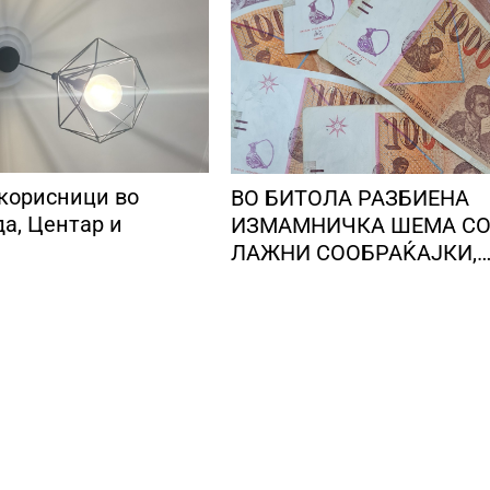
 корисници во
ВО БИТОЛА РАЗБИЕНА
а, Центар и
ИЗМАМНИЧКА ШЕМА С
ЛАЖНИ СООБРАЌАЈКИ,
користеле броеви од
Романија, локални лица 
преземале пари од стар
и ги носеле на непознат
лице во Бугарија