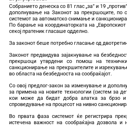
Собранието денеска со 81 глас „за“ и 19 „проти
дополнување на Законот за прекршоците, по с
системот за автоматско снимање и санкционира
По барање на координаторката на „Европскиот 
секој пратеник гласаше одделно.
За законот беше потребно гласање од двотрети
Законот предвидува зајакнување на безбеднос
прекршоци утврдени со помош на техничк
санкционирање на прекршителите и изрекувањет
во областа на безбедноста на сообраќајот.
Со овој предлог-закон за изменување и допол
за примена на новите технологии (систем за д
кои може да бидат добра алатка за брзо и
спроведување на процесот на нивно санкциони
Во првата фаза системот ќе регистрира прек
истечена важност на сообраќајна дозвола и 