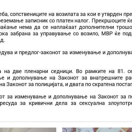
еба, сопствениците на возилата за кои е утврден п
преземање записник со платен налог. Прекршоците 
плаќање нема да се наплаќаат дополнителни трошо
рка забрана за управување со возило, МВР ќе под
д.
ледува и предлог-законот за изменување и дополну
 на две пленарни седници. Во рамките на 81. с
ње и дополнување на Законот за внатрешните ра
 Законот за полицијата, и двата по скратена поста
нот за изменување и дополнување на Законот за п
ресуда за кривични дела за сексуална злоупотр