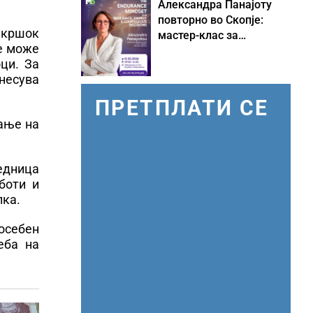
Александра Панајоту
повторно во Скопје:
рекршок
мастер-клас за
ќе може
одржливо лидерство
ци. За
под притисок
несува
ПРЕТПЛАТИ СЕ
вање на
едница
боти и
пка.
осебен
еба на