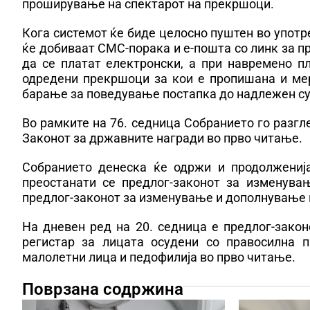
проширување на спектарот на прекршоци.
Кога системот ќе биде целосно пуштен во употр
ќе добиваат СМС-порака и е-пошта со линк за 
да се платат електронски, а при навремено 
одредени прекршоци за кои е пропишана и ме
барање за поведување постапка до надлежен су
Во рамките на 76. седница Собранието го разг
Законот за државните награди во прво читање.
Собранието денеска ќе одржи и продолженија
преостанати се предлог-законот за изменува
предлог-законот за изменување и дополнување на
На дневен ред на 20. седница е предлог-зако
регистар за лицата осудени со правосилна п
малолетни лица и педофилија во прво читање.
Поврзана содржина