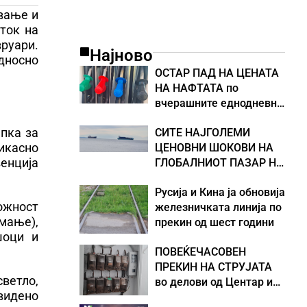
ување и
ток на
вруари.
Најново
дносно
ОСТАР ПАД НА ЦЕНАТА
НА НАФТАТА по
вчерашните еднодневни
берзански шокови
пка за
СИТЕ НАЈГОЛЕМИ
икасно
ЦЕНОВНИ ШОКОВИ НА
енција
ГЛОБАЛНИОТ ПАЗАР НА
НАФТА се поврзани со
Русија и Кина ја обновија
воените конфликти во
ожност
железничката линија по
Персискиот Залив
имање),
прекин од шест години
шоци и
ПОВЕЌЕЧАСОВЕН
ПРЕКИН НА СТРУЈАТА
ветло,
во делови од Центар и
видено
Кисела Вода