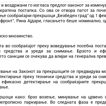
в“ и воздржани го изгласа предлог-законот за измен
кратена постапка. Со ова се отвора патот за поче
ње сообраќајни прекршоци „Безбеден град“ од 1 фе
фронт“, Рина Ајдари, гласањето беше номинално, о
нско мнозинство.
та во сообраќајот преку воведување посебна поста
и средства и уреди за снимање. Брзото и еф
о санкции се очекува да влијае на генерална прев
нување на Законот за прекршоците се предвидува м
етектирање преку технички средства и уреди за сн
 ефикасно детектирање на сообраќајните прекр
рање.
ршоци како: брзо возење, минување на црвено с
непрописно паркирање. Во следната фаза е пред