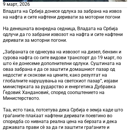
9 март, 2026
Владата на Србија донесе одлука за забрана на извоз
на нафта и сите нафтени деривати за моторни погони
На денешната вонредна седница, Владата на Србија
одлучи да го забрани извозот на нафта и сите нафтени
деривати за моторни погони.
„Забраната се однесува на извозот на дизел, бензин и
сурова нафта со сите видови транспорт до 19 март, по
што ќе донесеме дополнителни одлуки. Суштината на
оваа забрана е да се заштити домашниот пазар од
недостиг и скокови на цените, како резултат на
глобалните нарушувања на светскиот пазар“, изјави
министерката за рударство и енергетика Дубравка
Ѓедовиќ Хандановиќ, според соопштението на
Министерството.
Таа, исто така, потсетува дека Србија е земја каде што
граѓаните плаќаат нафтени деривати поевтино во
споредба со нивната реална цена на берзата и дека
државата прави сè за да ги заштити граѓаните и