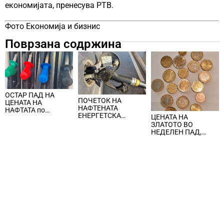
економијата, пренесува РТВ.
Фото Економија и бизнис
Поврзана содржина
ОСТАР ПАД НА
ПОЧЕТОК НА
ЦЕНАТА НА
НАФТЕНАТА
НАФТАТА по
ЕНЕРГЕТСКА
ЦЕНАТА НА
вчерашните
КРИЗА, цената на
ЗЛАТОТО ВО
еднодневни
нафтата надмина
НЕДЕЛЕН ПАД,
берзански шокови
100 долари за барел
ЈАКНАТ ДОЛАРОТ И
СТРАВОТ ОД
ИНФЛАЦИЈА ВО
САД