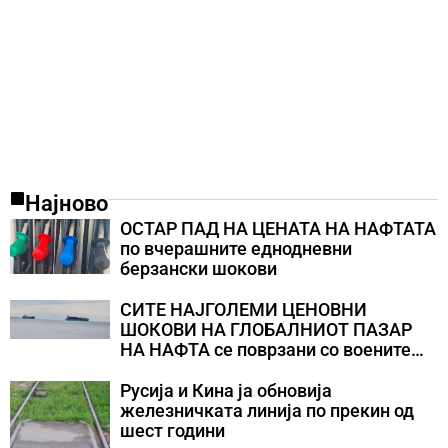
Најново
ОСТАР ПАД НА ЦЕНАТА НА НАФТАТА
по вчерашните еднодневни
берзански шокови
СИТЕ НАЈГОЛЕМИ ЦЕНОВНИ
ШОКОВИ НА ГЛОБАЛНИОТ ПАЗАР
НА НАФТА се поврзани со воените
конфликти во Персискиот Залив
Русија и Кина ја обновија
железничката линија по прекин од
шест години