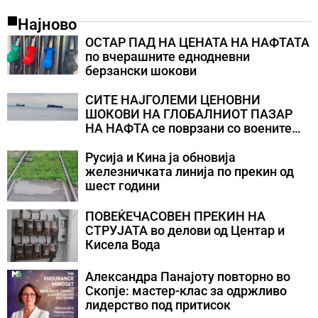
Најново
ОСТАР ПАД НА ЦЕНАТА НА НАФТАТА
по вчерашните еднодневни
берзански шокови
СИТЕ НАЈГОЛЕМИ ЦЕНОВНИ
ШОКОВИ НА ГЛОБАЛНИОТ ПАЗАР
НА НАФТА се поврзани со воените
конфликти во Персискиот Залив
Русија и Кина ја обновија
железничката линија по прекин од
шест години
ПОВЕЌЕЧАСОВЕН ПРЕКИН НА
СТРУЈАТА во делови од Центар и
Кисела Вода
Александра Панајоту повторно во
Скопје: мастер-клас за одржливо
лидерство под притисок