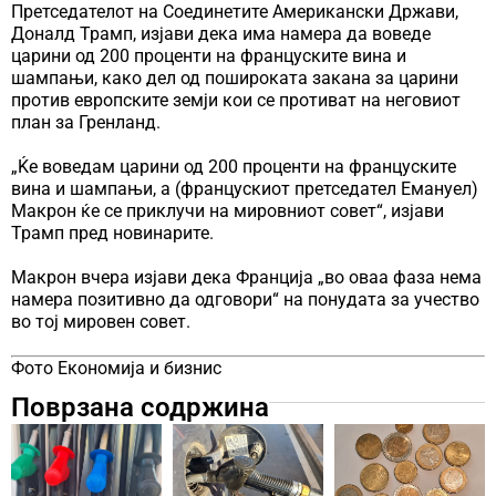
Претседателот на Соединетите Американски Држави,
Доналд Трамп, изјави дека има намера да воведе
царини од 200 проценти на француските вина и
шампањи, како дел од пошироката закана за царини
против европските земји кои се противат на неговиот
план за Гренланд.
„Ќе воведам царини од 200 проценти на француските
вина и шампањи, а (францускиот претседател Емануел)
Макрон ќе се приклучи на мировниот совет“, изјави
Трамп пред новинарите.
Макрон вчера изјави дека Франција „во оваа фаза нема
намера позитивно да одговори“ на понудата за учество
во тој мировен совет.
Фото Економија и бизнис
Поврзана содржина