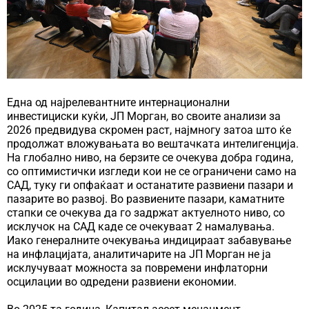
Една од најрелевантните интернационални
инвестициски куќи, ЈП Морган, во своите анализи за
2026 предвидува скромен раст, најмногу затоа што ќе
продолжат вложувањата во вештачката интелигенција.
На глобално ниво, на берзите се очекува добра година,
со оптимистички изгледи кои не се ограничени само на
САД, туку ги опфаќаат и останатите развиени пазари и
пазарите во развој. Во развиените пазари, каматните
стапки се очекува да го задржат актуелното ниво, со
исклучок на САД каде се очекуваат 2 намалувања.
Иако генералните очекувања индицираат забавување
на инфлацијата, аналитичарите на ЈП Морган не ја
исклучуваат можноста за повремени инфлаторни
осцилации во одредени развиени економии.