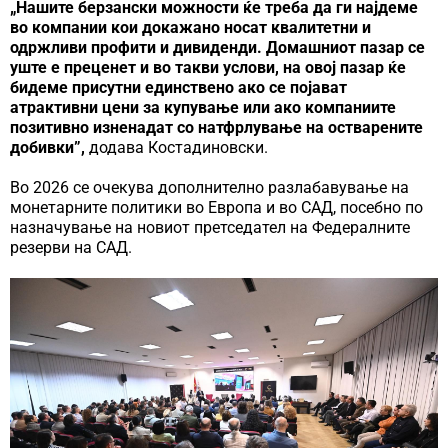
„Нашите берзански можности ќе треба да ги најдеме
во компании кои докажано носат квалитетни и
одржливи профити и дивиденди. Домашниот пазар се
уште е преценет и во такви услови, на овој пазар ќе
бидеме присутни единствено ако се појават
атрактивни цени за купување или ако компаниите
позитивно изненадат со натфрлување на остварените
добивки”,
додава Костадиновски.
Во 2026 се очекува дополнително разлабавување на
монетарните политики во Европа и во САД, посебно по
назначување на новиот претседател на Федералните
резерви на САД.