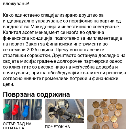
вложување!
Како единствено специјализирано друштво за
индивидуално управување со портфолио на хартии од
вредност во Македонија и инвестиционо советување,
Капитал ассет менаџмент се наоѓа во одлична
финансиска кондиција, подготвено за имплементација
на новиот Закон за финансиски инструменти во
септември 2026 година. Преку воспоставените
стратешки соработки, Друштвото останува доследно на
својата мисија: градење долгорочен партнерски однос
со клиентите со високо ниво на меѓусебна доверба и
почитување, притоа обезбедувајќи квалитетни решенија
согласно нивните променливи потреби и финансиски
цели.
Поврзана содржина
ОСТАР ПАД НА
ПОЧЕТОК НА
ЦЕНАТА НА