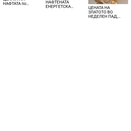
НАФТЕНАТА
НАФТАТА по
ЕНЕРГЕТСКА
ЦЕНАТА НА
вчерашните
КРИЗА, цената на
ЗЛАТОТО ВО
еднодневни
нафтата надмина
НЕДЕЛЕН ПАД,
берзански шокови
100 долари за барел
ЈАКНАТ ДОЛАРОТ И
СТРАВОТ ОД
ИНФЛАЦИЈА ВО
САД