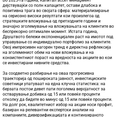
Во 2025-та година, Капитал ассет менаџмент
дејствувајќи со полн капацитет, остави длабока и
позитивна трага во својата сфера: материјализирање
на сериозно високи резултати кои произлегоа од
стратешките вложувања од претходните години и
значајно зголемување на вложувањата на клиентите во
беспрекорно оптимален момент. Истата година,
Друштвото бележи експоненцијален раст на имотот под
управување со индивидуално портфолио за клиентите.
Овој импресивен нагорен тренд е директна рефлексија
на зголемениот обем на нови вложувања и на
конзистентниот пораст на вредноста на акциите во кои
се инвестирани нивните средства.
За соодветно разбирање на оваа прогресивна
траекторија од пошироката јавност, инвестициските
советници упатуваат на една клучна статистика: на
берзата постои девет пати поголема веројатност за
остварување добивка од 15 или повеќе проценти
отколку да бидете во минус од 15 или повеќе проценти.
На долг рок, квалитетниот избор на акции носи профит,
базиран на релевантни експертски анализи на
компаниите, диверзификацијата и континуираното