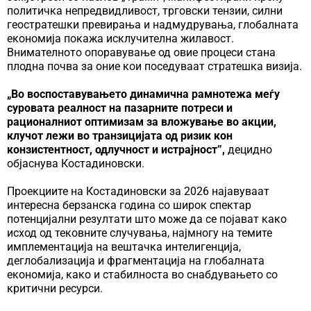
политичка непредвидливост, трговски тензии, силни
геостратешки превирања и надмудрувања, глобалната
економија покажа исклучителна жилавост.
Внимателното опоравување од овие процеси стана
плодна почва за оние кои поседуваат стратешка визија.
„Во воспоставувањето динамична рамнотежа меѓу
суровата реалност на пазарните потреси и
рационалниот оптимизам за вложување во акции,
клучот лежи во транзицијата од ризик кон
конзистентност, одлучност и истрајност”,
децидно
објаснува Костадиновски.
Проекциите на Костадиновски за 2026 најавуваат
интересна берзанска година со широк спектар
потенцијални резултати што може да се појават како
исход од тековните случувања, најмногу на темите
имплементација на вештачка интелигенција,
деглобализација и фрагментација на глобалната
економија, како и стабилноста во снабдувањето со
критични ресурси.