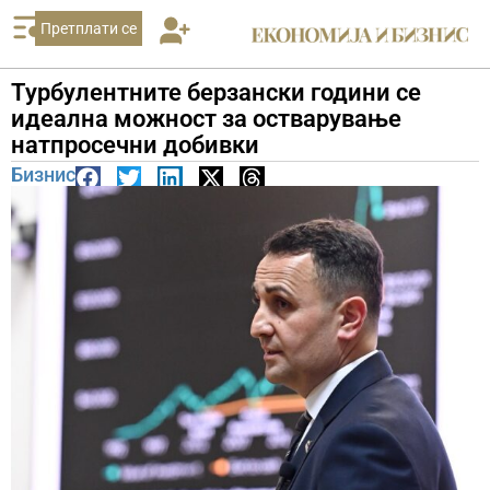
Претплати се
Турбулентните берзански години се
идеална можност за остварување
натпросечни добивки
Бизнис