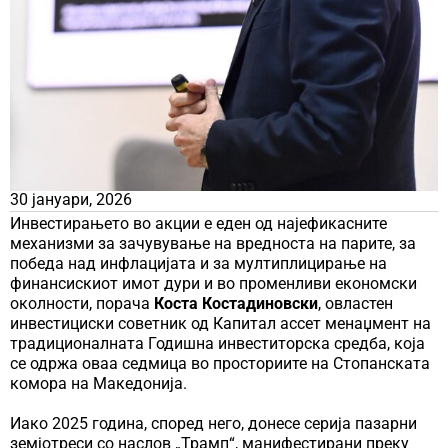
30 јануари, 2026
Инвестирањето во акции е еден од најефикасните
механизми за зачувување на вредноста на парите, за
победа над инфлацијата и за мултиплицирање на
финансискиот имот дури и во променливи економски
околности, порача
Коста Костадиновски
, овластен
инвестициски советник од Капитал ассет менаџмент на
традиционалната Годишна инвеститорска средба, која
се одржа оваа седмица во просториите на Стопанската
комора на Македонија.
Иако 2025 година, според него, донесе серија пазарни
земјотреси со наслов „Трамп“, манифестирани преку