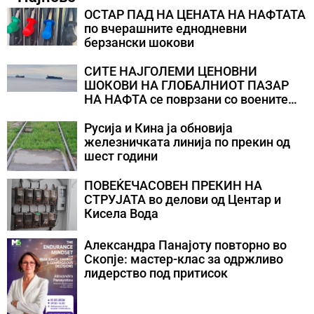
ОСТАР ПАД НА ЦЕНАТА НА НАФТАТА
по вчерашните еднодневни
берзански шокови
СИТЕ НАЈГОЛЕМИ ЦЕНОВНИ
ШОКОВИ НА ГЛОБАЛНИОТ ПАЗАР
НА НАФТА се поврзани со воените
конфликти во Персискиот Залив
Русија и Кина ја обновија
железничката линија по прекин од
шест години
ПОВЕЌЕЧАСОВЕН ПРЕКИН НА
СТРУЈАТА во делови од Центар и
Кисела Вода
Александра Панајоту повторно во
Скопје: мастер-клас за одржливо
лидерство под притисок