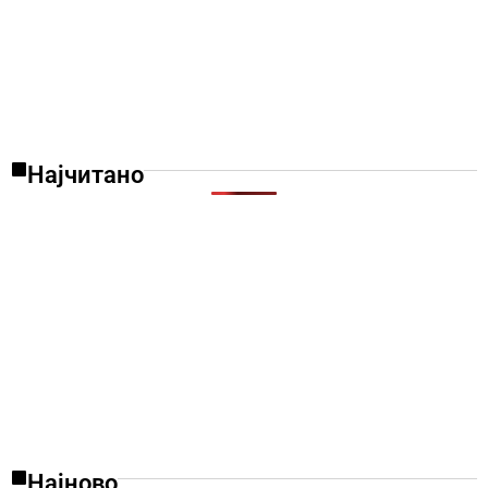
Најчитано
Најново