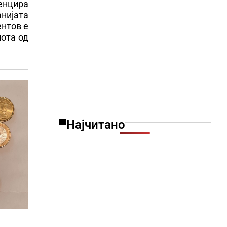
тенцира
нијата
ентов е
лота од
Најчитано