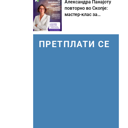
Александра Панајоту
повторно во Скопје:
мастер-клас за
одржливо лидерство
под притисок
ПРЕТПЛАТИ СЕ