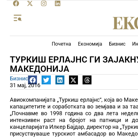
Почетна
Економија
Бизнис
Ин
ТУРКИШ ЕРЛАЈНС ГИ ЗАЈАКН
МАКЕДОНИЈА
Бизнис
31 мај, 2016
Авиокомпанијата „Туркиш ерлајнс“, која во Макед
капацитетите и соработката во земјава и за таа
„Почнавме во 1998 година со два лета недел
интензивен раст на бројот на патници и д
канцеларијата Илкер Бајдар, директор на „Турки
присуствуваше турскиот амбасадор во Македон