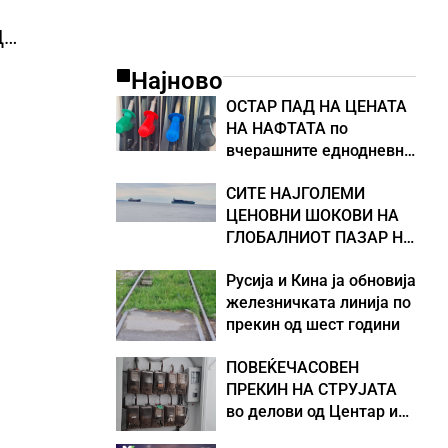
Д
Најново
ОСТАР ПАД НА ЦЕНАТА
НА НАФТАТА по
вчерашните еднодневни
берзански шокови
СИТЕ НАЈГОЛЕМИ
ЦЕНОВНИ ШОКОВИ НА
ГЛОБАЛНИОТ ПАЗАР НА
НАФТА се поврзани со
Русија и Кина ја обновија
воените конфликти во
железничката линија по
Персискиот Залив
прекин од шест години
ПОВЕЌЕЧАСОВЕН
ПРЕКИН НА СТРУЈАТА
во делови од Центар и
Кисела Вода