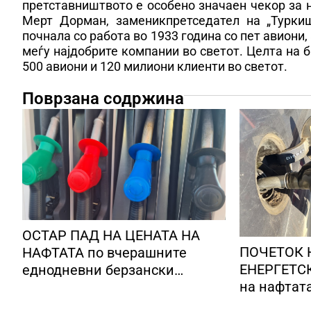
претставништвото е особено значаен чекор за 
Мерт Дорман, заменик­претседател на „Турки
почнала со работа во 1933 година со пет авиони,
меѓу најдобрите компании во светот. Целта на б
500 авиони и 120 милиони клиенти во светот.
Поврзана содржина
ОСТАР ПАД НА ЦЕНАТА НА
ПОЧЕТОК 
НАФТАТА по вчерашните
ЕНЕРГЕТСК
еднодневни берзански
на нафтат
шокови
долари за