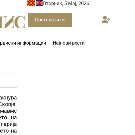
Вторник, 5 Мај, 2026
Претплати се
рвисни информации
Најнови вести
јакнува
Скопје.
имавме
ето на
еларија
ето на