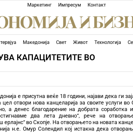
Маркетинг
Импресум
Контакт
тервјуа
Македонија
Свет
Живот
Технологија
Се
УВА КАПАЦИТЕТИТЕ ВО
онија е присутна веќе 18 години, најави дека ги за
 цел отвори нова канцеларија за своите услуги во 
но, а денес благодарение на добрата соработка 
остигнавме два лета дневно“, рече на отворањ
ш ерлајнс“ во Скопје. На отворањето на новата канц
ија н.е. Омур Солендил кој истакна дека отворањ