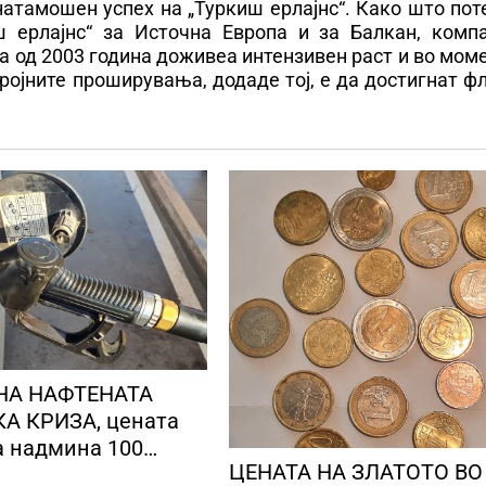
натамошен успех на „Туркиш ерлајнс“. Како што по
ш ерлајнс“ за Источна Европа и за Балкан, компа
 а од 2003 година доживеа интензивен раст и во мом
ројните проширувања, додаде тој, е да достигнат ф
НА НАФТЕНАТА
А КРИЗА, цената
а надмина 100
ЦЕНАТА НА ЗЛАТОТО ВО
 барел