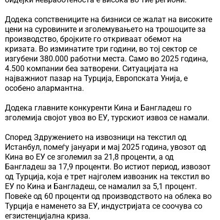
Додека сопствениците на бизниси се жалат на високите
цени на суровините и зголемувањето на трошоците за
производство, бројките го откриваат обемот на
кризата. Во изминатите три години, во тој сектор се
изгубени 380.000 работни места. Само во 2025 година,
4.500 компании беа затворени. Ситуацијата на
најважниот пазар на Турција, Европската Унија, е
особено алармантна.
Додека главните конкуренти Кина и Бангладеш го
зголемија својот увоз во ЕУ, турскиот извоз се намали.
Според Здружението на извозници на текстил од
Истанбул, помеѓу јануари и мај 2025 година, увозот од
Кина во ЕУ се зголемил за 21,8 проценти, а од
Бангладеш за 17,9 проценти. Во истиот период, извозот
од Турција, која е трет најголем извозник на текстил во
ЕУ по Кина и Бангладеш, се намалил за 5,1 процент.
Повеќе од 60 проценти од производството на облека во
Турција е наменето за ЕУ, индустријата се соочува со
егзистенцијална криза.