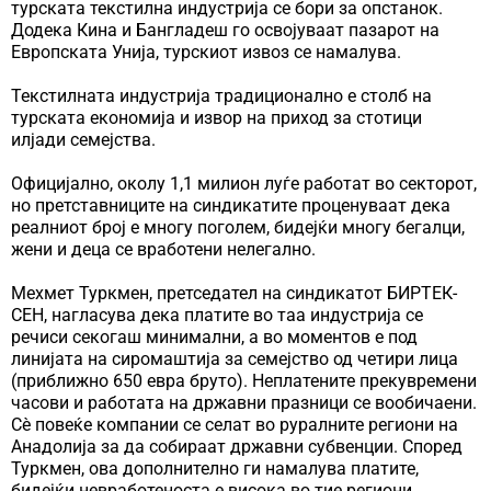
турската текстилна индустрија се бори за опстанок.
Додека Кина и Бангладеш го освојуваат пазарот на
Европската Унија, турскиот извоз се намалува.
Текстилната индустрија традиционално е столб на
турската економија и извор на приход за стотици
илјади семејства.
Официјално, околу 1,1 милион луѓе работат во секторот,
но претставниците на синдикатите проценуваат дека
реалниот број е многу поголем, бидејќи многу бегалци,
жени и деца се вработени нелегално.
Мехмет Туркмен, претседател на синдикатот БИРТЕК-
СЕН, нагласува дека платите во таа индустрија се
речиси секогаш минимални, а во моментов е под
линијата на сиромаштија за семејство од четири лица
(приближно 650 евра бруто). Неплатените прекувремени
часови и работата на државни празници се вообичаени.
Сè повеќе компании се селат во руралните региони на
Анадолија за да собираат државни субвенции. Според
Туркмен, ова дополнително ги намалува платите,
бидејќи невработеноста е висока во тие региони.