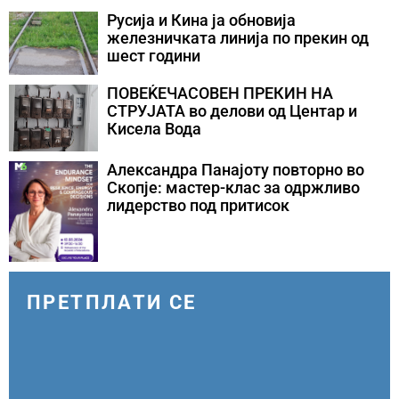
конфликти во Персискиот Залив
Русија и Кина ја обновија
железничката линија по прекин од
шест години
ПОВЕЌЕЧАСОВЕН ПРЕКИН НА
СТРУЈАТА во делови од Центар и
Кисела Вода
Александра Панајоту повторно во
Скопје: мастер-клас за одржливо
лидерство под притисок
ПРЕТПЛАТИ СЕ