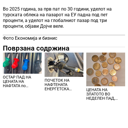
Во 2025 година, за прв пат по 30 години, уделот на
турската облека на пазарот на ЕУ падна под пет
проценти, а уделот на глобалниот пазар под три
проценти, објави Дојче веле.
Фото Економија и бизнис
Поврзана содржина
ОСТАР ПАД НА
ПОЧЕТОК НА
ЦЕНАТА НА
НАФТЕНАТА
НАФТАТА по
ЕНЕРГЕТСКА
ЦЕНАТА НА
вчерашните
КРИЗА, цената на
ЗЛАТОТО ВО
еднодневни
нафтата надмина
НЕДЕЛЕН ПАД,
берзански шокови
100 долари за барел
ЈАКНАТ ДОЛАРОТ И
СТРАВОТ ОД
ИНФЛАЦИЈА ВО
САД