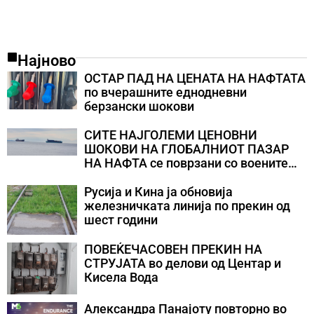
Најново
ОСТАР ПАД НА ЦЕНАТА НА НАФТАТА
по вчерашните еднодневни
берзански шокови
СИТЕ НАЈГОЛЕМИ ЦЕНОВНИ
ШОКОВИ НА ГЛОБАЛНИОТ ПАЗАР
НА НАФТА се поврзани со воените
конфликти во Персискиот Залив
Русија и Кина ја обновија
железничката линија по прекин од
шест години
ПОВЕЌЕЧАСОВЕН ПРЕКИН НА
СТРУЈАТА во делови од Центар и
Кисела Вода
Александра Панајоту повторно во