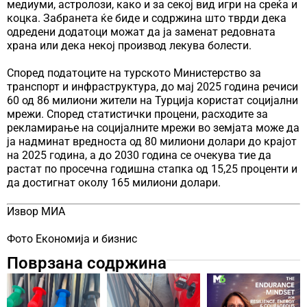
медиуми, астролози, како и за секој вид игри на среќа и
коцка. Забранета ќе биде и содржина што тврди дека
одредени додатоци можат да ја заменат редовната
храна или дека некој производ лекува болести.
Според податоците на турското Министерство за
транспорт и инфраструктура, до мај 2025 година речиси
60 од 86 милиони жители на Турција користат социјални
мрежи. Според статистички процени, расходите за
рекламирање на социјалните мрежи во земјата може да
ја надминат вредноста од 80 милиони долари до крајот
на 2025 година, а до 2030 година се очекува тие да
растат по просечна годишна стапка од 15,25 проценти и
да достигнат околу 165 милиони долари.
Извор МИА
Фото Економија и бизнис
Поврзана содржина