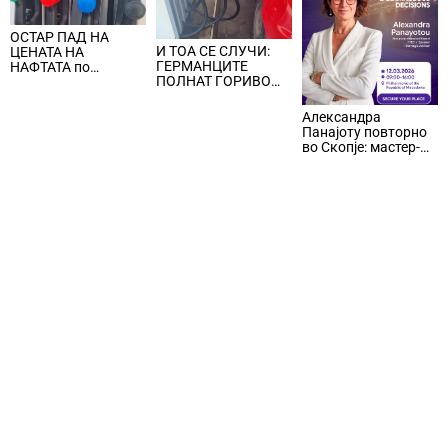
ОСТАР ПАД НА
И ТОА СЕ СЛУЧИ:
ЦЕНАТА НА
ГЕРМАНЦИТЕ
НАФТАТА по
ПОЛНАТ ГОРИВО
вчерашните
ВО ПОЛСКА И
еднодневни
ЧЕШКА,
берзански шокови
Александра
германската царина
Панајоту повторно
наплатува данок за
во Скопје: мастер-
наточеното гориво
клас за одржливо
над дозволената
лидерство под
количина
притисок