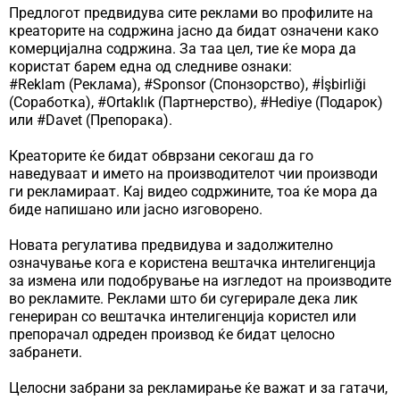
Предлогот предвидува сите реклами во профилите на
креаторите на содржина јасно да бидат означени како
комерцијална содржина. За таа цел, тие ќе мора да
користат барем една од следниве ознаки:
#Reklam (Реклама), #Sponsor (Спонзорство), #İşbirliği
(Соработка), #Ortaklık (Партнерство), #Hediye (Подарок)
или #Davet (Препорака).
Креаторите ќе бидат обврзани секогаш да го
наведуваат и името на производителот чии производи
ги рекламираат. Кај видео содржините, тоа ќе мора да
биде напишано или јасно изговорено.
Новата регулатива предвидува и задолжително
означување кога е користена вештачка интелигенција
за измена или подобрување на изгледот на производите
во рекламите. Реклами што би сугерирале дека лик
генериран со вештачка интелигенција користел или
препорачал одреден производ ќе бидат целосно
забранети.
Целосни забрани за рекламирање ќе важат и за гатачи,