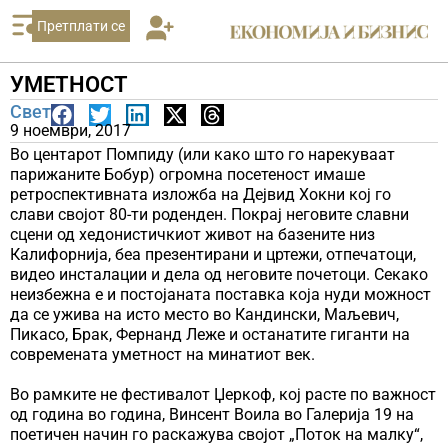
Претплати се
УМЕТНОСТ
Свет
9 ноември, 2017
Во центарот Помпиду (или како што го нарекуваат
парижаните Бобур) огромна посетеност имаше
ретроспективната изложба на Дејвид Хокни кој го
слави својот 80-ти роденден. Покрај неговите славни
сцени од хедонистичкиот живот на базените низ
Калифорнија, беа презентирани и цртежи, отпечатоци,
видео инсталации и дела од неговите почетоци. Секако
неизбежна е и постојаната поставка која нуди можност
да се ужива на исто место во Кандински, Маљевич,
Пикасо, Брак, Фернанд Леже и останатите гиганти на
современата уметност на минатиот век.
Во рамките не фестивалот Џеркоф, кој расте по важност
од година во година, Винсент Воила во Галерија 19 на
поетичен начин го раскажува својот „Поток на малку“,