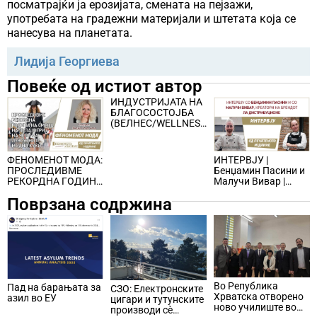
посматрајќи ја ерозијата, смената на пејзажи,
употребата на градежни материјали и штетата која се
нанесува на планетата.
Лидија Георгиева
Повеќе од истиот автор
ИНДУСТРИЈАТА НА
БЛАГОСОСТОЈБА
(ВЕЛНЕС/WELLNESS)
− ПАТУВАЊЕ ЗА
СИТЕ СЕТИЛА
ИНТЕРВЈУ |
ФЕНОМЕНОТ МОДА:
Бенџамин Пасини и
ПРОСЛЕДИВМЕ
Малучи Вивар |
РЕКОРДНА ГОДИНА
креатори на
НА СМЕНА НА
Поврзана содржина
брендот Ла
ДИЗАЈНЕРИ НА
Дистрибуционе
ЧЕЛО НА
ЛУКСУЗНИТЕ
МОДНИ КУЌИ
Во Република
Пад на барањата за
СЗО: Електронските
Хрватска отворено
азил во ЕУ
цигари и тутунските
ново училиште во
производи сè