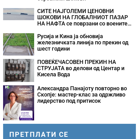
СИТЕ НАЈГОЛЕМИ ЦЕНОВНИ
ШОКОВИ НА ГЛОБАЛНИОТ ПАЗАР
НА НАФТА се поврзани со воените
конфликти во Персискиот Залив
Русија и Кина ја обновија
железничката линија по прекин од
шест години
ПОВЕЌЕЧАСОВЕН ПРЕКИН НА
СТРУЈАТА во делови од Центар и
Кисела Вода
Александра Панајоту повторно во
Скопје: мастер-клас за одржливо
лидерство под притисок
ПРЕТПЛАТИ СЕ