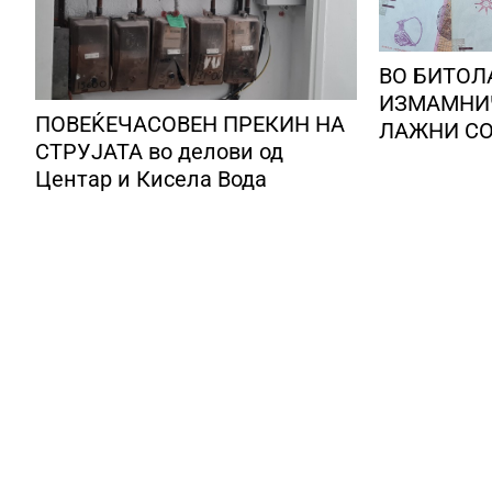
ВО БИТОЛ
ИЗМАМНИ
ПОВЕЌЕЧАСОВЕН ПРЕКИН НА
ЛАЖНИ СО
СТРУЈАТА во делови од
користеле
Центар и Кисела Вода
Романија,
преземале
и ги носел
лице во Бу