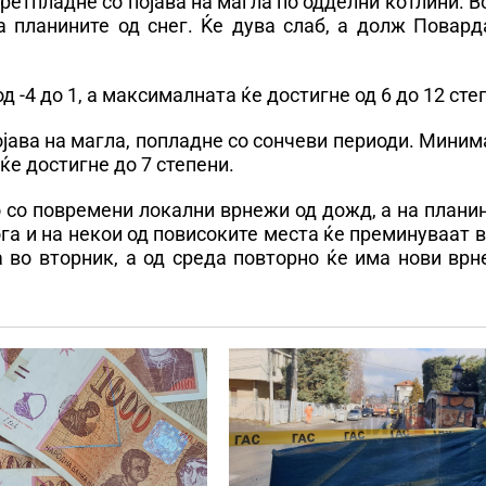
етпладне со појава на магла по одделни котлини. В
а планините од снег. Ќе дува слаб, а долж Повард
-4 до 1, а максималната ќе достигне од 6 до 12 сте
ојава на магла, попладне со сончеви периоди. Мини
ќе достигне до 7 степени.
 со повремени локални врнежи од дожд, а на плани
га и на некои од повисоките места ќе преминуваат в
 во вторник, а од среда повторно ќе има нови врн