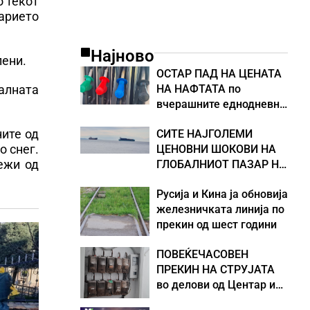
о текот
арието
Најново
пени.
ОСТАР ПАД НА ЦЕНАТА
НА НАФТАТА по
малната
вчерашните еднодневни
берзански шокови
ните од
СИТЕ НАЈГОЛЕМИ
о снег.
ЦЕНОВНИ ШОКОВИ НА
ежи од
ГЛОБАЛНИОТ ПАЗАР НА
НАФТА се поврзани со
Русија и Кина ја обновија
воените конфликти во
железничката линија по
Персискиот Залив
прекин од шест години
ПОВЕЌЕЧАСОВЕН
ПРЕКИН НА СТРУЈАТА
во делови од Центар и
Кисела Вода