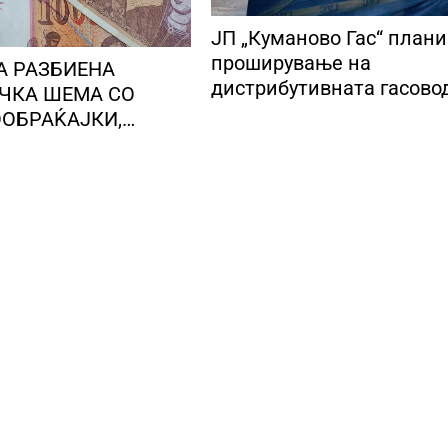
ЈП „Куманово Гас“ план
проширување на
А РАЗБИЕНА
дистрибутивната гасово
ЧКА ШЕМА СО
мрежа
ОБРАЌАЈКИ,
 броеви од
 локални лица ги
 пари од стари лица
е на непознато
гарија