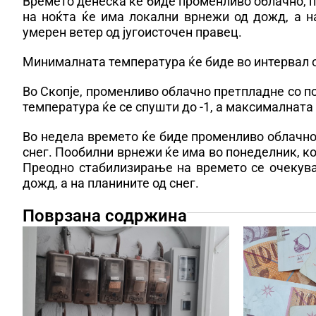
Времето денеска ќе биде променливо облачно, пр
на ноќта ќе има локални врнежи од дожд, а н
умерен ветер од југоисточен правец.
Минималната температура ќе биде во интервал од 
Во Скопје, променливо облачно претпладне со п
температура ќе се спушти до -1, а максималната 
Во недела времето ќе биде променливо облачно
снег. Пообилни врнежи ќе има во понеделник, ко
Преодно стабилизирање на времето се очекува
дожд, а на планините од снег.
Поврзана содржина