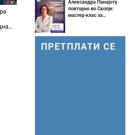
Александра Панајоту
повторно во Скопје:
ира
мастер-клас за
одржливо лидерство
дна
под притисок
ПРЕТПЛАТИ СЕ