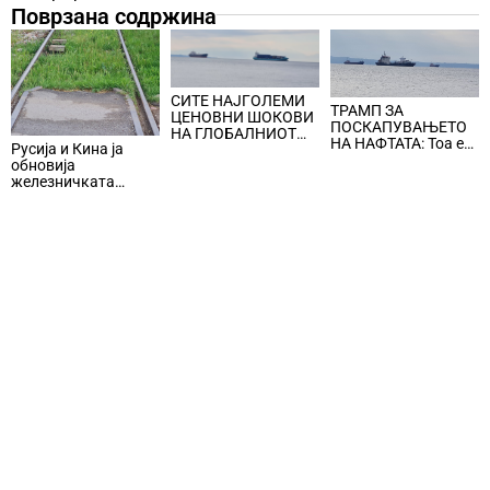
Поврзана содржина
СИТЕ НАЈГОЛЕМИ
ТРАМП ЗА
ЦЕНОВНИ ШОКОВИ
ПОСКАПУВАЊЕТО
НА ГЛОБАЛНИОТ
НА НАФТАТА: Тоа е
Русија и Кина ја
ПАЗАР НА НАФТА се
мала цена што
обновија
поврзани со воените
треба да се плати за
железничката
конфликти во
безбедноста и
линија по прекин од
Персискиот Залив
мирот
шест години