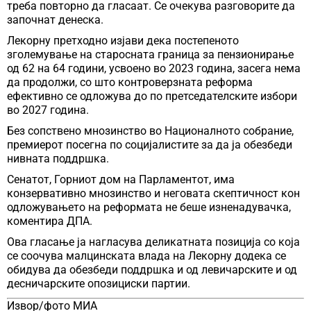
треба повторно да гласаат. Се очекува разговорите да
започнат денеска.
Лекорну претходно изјави дека постепеното
зголемување на старосната граница за пензионирање
од 62 на 64 години, усвоено во 2023 година, засега нема
да продолжи, со што контроверзната реформа
ефективно се одложува до по претседателските избори
во 2027 година.
Без сопствено мнозинство во Националното собрание,
премиерот посегна по социјалистите за да ја обезбеди
нивната поддршка.
Сенатот, Горниот дом на Парламентот, има
конзервативно мнозинство и неговата скептичност кон
одложувањето на реформата не беше изненадувачка,
коментира ДПА.
Ова гласање ја нагласува деликатната позиција со која
се соочува малцинската влада на Лекорну додека се
обидува да обезбеди поддршка и од левичарските и од
десничарските опозициски партии.
Извор/фото МИА