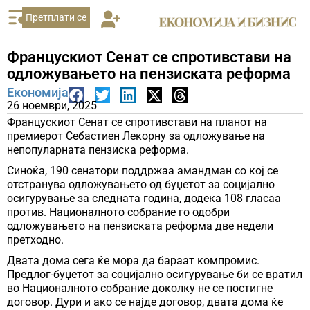
Претплати се
Францускиот Сенат се спротивстави на
одложувањето на пензиската реформа
Економија
26 ноември, 2025
Францускиот Сенат се спротивстави на планот на
премиерот Себастиен Лекорну за одложување на
непопуларната пензиска реформа.
Синоќа, 190 сенатори поддржаа амандман со кој се
отстранува одложувањето од буџетот за социјално
осигурување за следната година, додека 108 гласаа
против. Националното собрание го одобри
одложувањето на пензиската реформа две недели
претходно.
Двата дома сега ќе мора да бараат компромис.
Предлог-буџетот за социјално осигурување би се вратил
во Националното собрание доколку не се постигне
договор. Дури и ако се најде договор, двата дома ќе