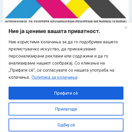
Ние ја цениме вашата приватност.
“ЕУРО-МАК-КОМПАНИ” Д.О.О е членка на асоцијацијата
Ние користиме колачиња за да го подобриме вашето
за заштита на печатени медиуми
прелистувачко искуство, да прикажуваме
персонализирани реклами или содржини и да го
©
2026
Економија и Бизнис
Политика за приватност
|
анализираме нашиот сообраќај. Со кликање на
| Developed by:
Unet
Политика за колачиња
„Прифати сè“, се согласувате со нашата употреба на
колачиња.
Политика за колачиња
Прифати сè
Прилагоди
Одбиј сè