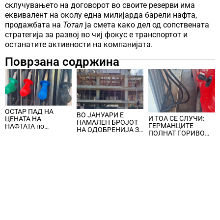
склучувањето на договорот во своите резерви има
еквивалент на околу една милијарда барели нафта,
продажбата на
Тотал
ја смета како дел од сопствената
стратегија за развој во чиј фокус е транспортот и
останатите активности на компанијата.
Поврзана содржина
ОСТАР ПАД НА
ВО ЈАНУАРИ Е
И ТОА СЕ СЛУЧИ:
ЦЕНАТА НА
НАМАЛЕН БРОЈОТ
ГЕРМАНЦИТЕ
НАФТАТА по
НА ОДОБРЕНИЈА ЗА
ПОЛНАТ ГОРИВО
вчерашните
ГРАДБА, за
ВО ПОЛСКА И
еднодневни
изградба се
ЧЕШКА,
берзански шокови
предвидени 618
германската царина
станови
наплатува данок за
наточеното гориво
над дозволената
количина