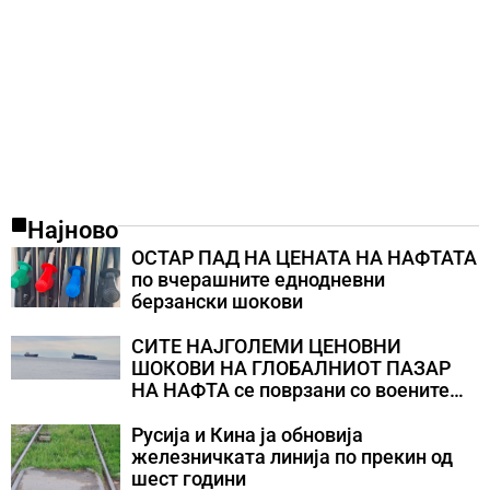
Најново
ОСТАР ПАД НА ЦЕНАТА НА НАФТАТА
по вчерашните еднодневни
берзански шокови
СИТЕ НАЈГОЛЕМИ ЦЕНОВНИ
ШОКОВИ НА ГЛОБАЛНИОТ ПАЗАР
НА НАФТА се поврзани со воените
конфликти во Персискиот Залив
Русија и Кина ја обновија
железничката линија по прекин од
шест години