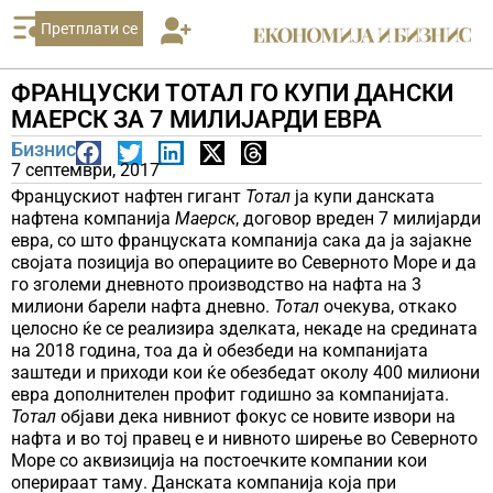
Претплати се
ФРАНЦУСКИ ТОТАЛ ГО КУПИ ДАНСКИ
МАЕРСК ЗА 7 МИЛИЈАРДИ ЕВРА
Бизнис
7 септември, 2017
Францускиот нафтен гигант
Тотал
ја купи данската
нафтена компанија
Маерск
, договор вреден 7 милијарди
евра, со што француската компанија сака да ја зајакне
својата позиција во операциите во Северното Море и да
го зголеми дневното производство на нафта на 3
милиони барели нафта дневно.
Тотал
очекува, откако
целосно ќе се реализира зделката, некаде на средината
на 2018 година, тоа да ѝ обезбеди на компанијата
заштеди и приходи кои ќе обезбедат околу 400 милиони
евра дополнителен профит годишно за компанијата.
Тотал
објави дека нивниот фокус се новите извори на
нафта и во тој правец е и нивното ширење во Северното
Море со аквизиција на постоечките компании кои
оперираат таму. Данската компанија која при