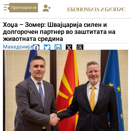
Претплати се
Хоџа – Зомер: Швајцарија силен и
долгорочен партнер во заштитата на
животната средина
Македонија