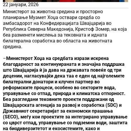
22 јануари, 2026
Министерот за животна средина и просторно
планирање Муамет Хоџа оствари средба со
амбасадорот на Конфедерацијата Швајцарија во
Република Северна Македонија, Кристоф Зомер, на која
беа разменети мислења за тековната и идната
билатерална соработка во областа на животната
средина.
–
Министерот Хоџа на средбата изрази искрена
благодарност за континуираната и значајна поддршка
што Швајцарија ѝ ја дава на државата повеќе од три
децении, нагласувајќи дека таа е еден од најголемите
билатерални донатори и клучен партнер во
реформските процеси, особено во секторите вода,
управување со отпад, природа и климатска отпорност.
Беа разгледани тековните проекти поддржани од
Швајцарската агенција за развој и соработка (SDC) и
Државниот секретаријат за економски прашања
(SECO), меѓу кои проектите за интегрирано управување
со цврст отпад, управување со подземни води, заштита
на биодиверзитетот и екосистемите, како и