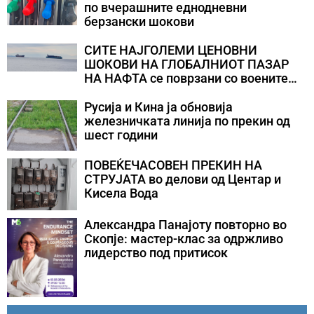
по вчерашните еднодневни
берзански шокови
СИТЕ НАЈГОЛЕМИ ЦЕНОВНИ
ШОКОВИ НА ГЛОБАЛНИОТ ПАЗАР
НА НАФТА се поврзани со воените
конфликти во Персискиот Залив
Русија и Кина ја обновија
железничката линија по прекин од
шест години
ПОВЕЌЕЧАСОВЕН ПРЕКИН НА
СТРУЈАТА во делови од Центар и
Кисела Вода
Александра Панајоту повторно во
Скопје: мастер-клас за одржливо
лидерство под притисок