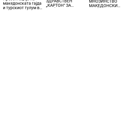
ЗДРАВСТВЕН
МНОЗИНСТВО
македонската гајда
„КАРТОН“ ЗА
МАКЕДОНСКИ
и турскиот тулум во
ГРАЃАНИТЕ,
ГРАЃАНИ КОРИСТАТ
Истанбул
медицинската
ТЕЛЕФОН,
документација,
подигнување на
упатите, рецептите,
свеста за спиењето,
извештаите и
под мотото „Спиј
регистрите ќе се
добро, живеј
водат дигитално
подобро“