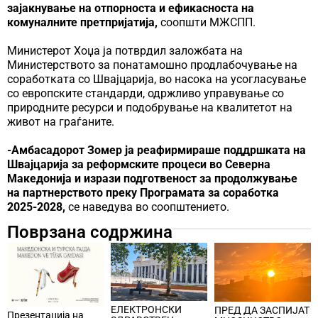
зајакнување на отпорноста и ефикасноста на
комуналните претпријатија,
соопшти МЖСПП.
Министерот Хоџа ја потврдил заложбата на
Министерството за понатамошно продлабочување на
соработката со Швајцарија, во насока на усогласување
со европските стандарди, одржливо управување со
природните ресурси и подобрување на квалитетот на
живот на граѓаните.
-Амбасадорот Зомер ја реафирмираше поддршката на
Швајцарија за реформските процеси во Северна
Македонија и изрази подготвеност за продолжување
на
партнерството преку Програмата за соработка
2025-2028,
се наведува во соопштението.
Поврзана содржина
ЕЛЕКТРОНСКИ
ПРЕД ДА ЗАСПИЈАТ
Презентација на