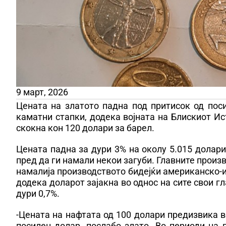
9 март, 2026
Цената на златото падна под притисок од пос
каматни стапки, додека војната на Блискиот Ис
скокна кон 120 долари за барел.
Цената падна за дури 3% на околу 5.015 долари
пред да ги намали некои загуби. Главните произв
намалија производството бидејќи американско-и
додека доларот зајакна во однос на сите свои г
дури 0,7%.
-Цената на нафтата од 100 долари предизвика 
посилен долар, послабо злато. Во периоди на 