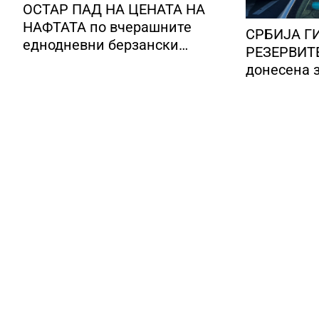
ОСТАР ПАД НА ЦЕНАТА НА
НАФТАТА по вчерашните
СРБИЈА Г
еднодневни берзански
РЕЗЕРВИТЕ
шокови
донесена з
сите нафт