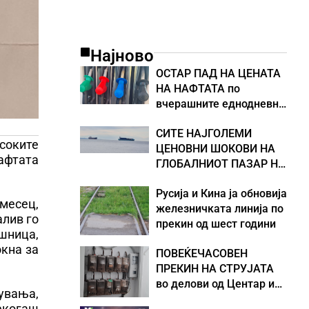
Најново
ОСТАР ПАД НА ЦЕНАТА
НА НАФТАТА по
вчерашните еднодневни
берзански шокови
СИТЕ НАЈГОЛЕМИ
соките
ЦЕНОВНИ ШОКОВИ НА
нафтата
ГЛОБАЛНИОТ ПАЗАР НА
НАФТА се поврзани со
Русија и Кина ја обновија
воените конфликти во
 месец,
железничката линија по
Персискиот Залив
алив го
прекин од шест години
ешница,
окна за
ПОВЕЌЕЧАСОВЕН
ПРЕКИН НА СТРУЈАТА
во делови од Центар и
кувања,
Кисела Вода
екогаш