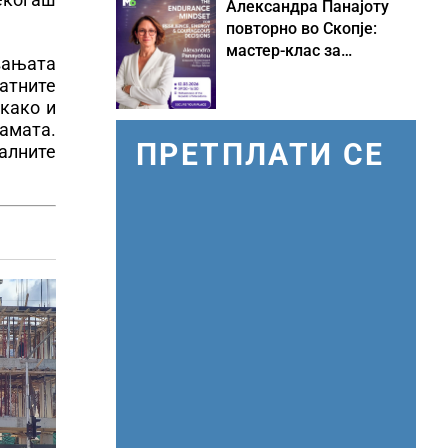
Александра Панајоту
повторно во Скопје:
мастер-клас за
увањата
одржливо лидерство
матните
под притисок
 како и
амата.
ПРЕТПЛАТИ СЕ
алните