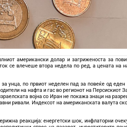
илниот американски долар и загриженоста за пови
ток се влечеше втора недела по ред, а цената на 
 за унца, по првиот неделен пад за повеќе од еден
одители на нафта и гас во регионот на Персискиот З
зраелската војна со Иран не покажа знаци на разр
лавни ривали. Индексот на американската валута ск
верижна реакција: енергетски шок, инфлаторни оче
геополитички стрес на пазарот, инвеститорите пон