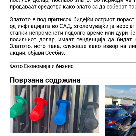
продаваат средства како злато за да соберат п
Златото е под притисок бидејќи остриот пораст
од инфлацијата во САД, зголемувајќи ја вероја
стапки непроменети подолго време или дури ќе
посилниот долар, имаат тенденција да бидат 
Златото, исто така, служеше како извор на л
акции, објави Сеебиз.
Фото Економија и бизнис
Поврзана содржина