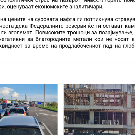
ари, оценуваат економските аналитичари.
 на цените на суровата нафта ги поттикнува страв
тноста дека Федералните резерви ќе ги остават ка
 ги зголемат. Повисоките трошоци за позајмување,
негативни за благородните метали кои не носат к
иквидност за време на продлабочениот пад на глоб