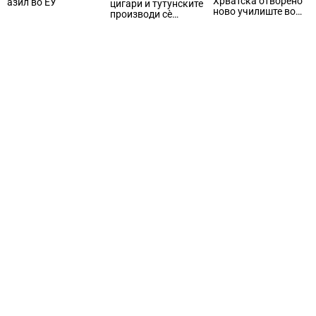
Хрватска отворено
азил во ЕУ
цигари и тутунските
ново училиште во
производи сè
кое ќе се изучува
попопуларни меѓу
предметот
младите во Европа
Македонски јазик и
култура