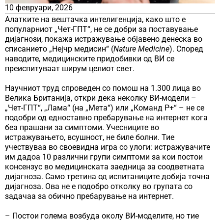
10 февруари, 2026
Алатките на вештачка интелигенција, како што е
популарниот „Чет-ГПТ“, не се добри за поставување
дијагнози, покажа истражување објавено денеска во
списанието „Нејчр медисин“ (
Nature Medicine
). Според
наводите, медицинските придобивки од ВИ се
преиспитуваат ширум целиот свет.
Научниот труд спроведен со помош на 1.300 лица во
Велика Британија, откри дека неколку ВИ-модели –
„Чет-ГПТ“, „Лама“ (на „Мета“) или „Команд Р+“ – не се
подобри од едноставно пребарување на интернет кога
беа прашани за симптоми. Учесниците во
истражувањето, всушност, не биле болни. Тие
учествуваа во своевидна игра со улоги: истражувачите
им дадоа 10 различни групи симптоми за кои постои
консензус во медицинската заедница за соодветната
дијагноза. Само третина од испитаниците добија точна
дијагноза. Ова не е подобро отколку во групата со
задачаа за обично пребарување на интернет.
– Постои голема возбуда околу ВИ-моделите, но тие