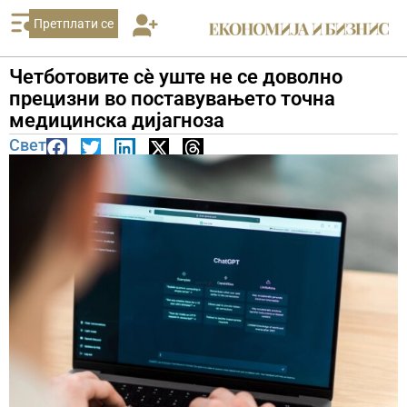
Претплати се
Четботовите сѐ уште не се доволно
прецизни во поставувањето точна
медицинска дијагноза
Свет