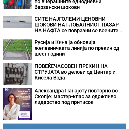
по вчерашните еднодневни
берзански шокови
СИТЕ НАЈГОЛЕМИ ЦЕНОВНИ
ШОКОВИ НА ГЛОБАЛНИОТ ПАЗАР
НА НАФТА се поврзани со воените
конфликти во Персискиот Залив
Русија и Кина ја обновија
железничката линија по прекин од
шест години
ПОВЕЌЕЧАСОВЕН ПРЕКИН НА
СТРУЈАТА во делови од Центар и
Кисела Вода
Александра Панајоту повторно во
Скопје: мастер-клас за одржливо
лидерство под притисок