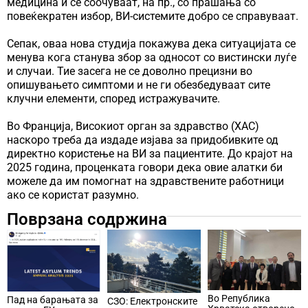
медицина и се соочуваат, на пр., со прашања со
повеќекратен избор, ВИ-системите добро се справуваат.
Сепак, оваа нова студија покажува дека ситуацијата се
менува кога станува збор за односот со вистински луѓе
и случаи. Тие засега не се доволно прецизни во
опишувањето симптоми и не ги обезбедуваат сите
клучни елементи, според истражувачите.
Во Франција, Високиот орган за здравство (ХАС)
наскоро треба да издаде изјава за придобивките од
директно користење на ВИ за пациентите. До крајот на
2025 година, проценката говори дека овие алатки би
можеле да им помогнат на здравствените работници
ако се користат разумно.
Поврзана содржина
Во Република
Пад на барањата за
СЗО: Електронските