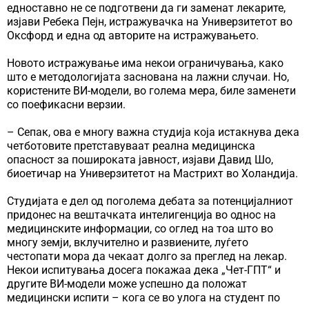
едноставно не се подготвени да ги заменат лекарите,
изјави Ребека Пејн, истражувачка на Универзитетот во
Оксфорд и една од авторите на истражувањето.
Новото истражување има некои ограничувања, како
што е методологијата заснована на лажни случаи. Но,
користените ВИ-модели, во голема мера, биле заменети
со поефикасни верзии.
– Сепак, ова е многу важна студија која истакнува дека
четботовите претставуваат реална медицинска
опасност за пошироката јавност, изјави Давид Шо,
биоетичар на Универзитетот на Мастрихт во Холандија.
Студијата е дел од поголема дебата за потенцијалниот
придонес на вештачката интелигенција во однос на
медицинските информации, со оглед на тоа што во
многу земји, вклучително и развиените, луѓето
честопати мора да чекаат долго за преглед на лекар.
Некои испитувања досега покажаа дека „Чет-ГПТ“ и
другите ВИ-модели може успешно да положат
медицински испити – кога се во улога на студент по