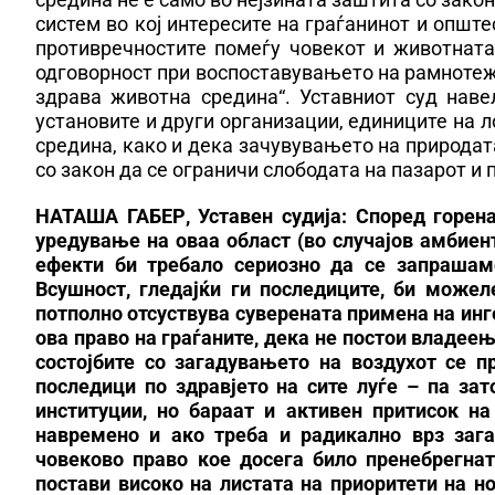
систем во кој интересите на граѓанинот и опште
противречностите помеѓу човекот и животната
одговорност при воспоставувањето на рамнотежа
здрава животна средина“. Уставниот суд навел
установите и други организации, единиците на 
средина, како и дека зачувувањето на природат
со закон да се ограничи слободата на пазарот 
НАТАША ГАБЕР, Уставен судија: Според горен
уредување на оваа област (во случајов амбиен
ефекти би требало сериозно да се запрашаме
Всушност, гледајќи ги последиците, би може
потполно отсуствува суверената примена на инг
ова право на граѓаните, дека не постои владеењ
состојбите со загадувањето на воздухот се 
последици по здравјето на сите луѓе – па зат
институции, но бараат и активен притисок на
навремено и ако треба и радикално врз зага
човеково право кое досега било пренебрегна
постави високо на листата на приоритети на н