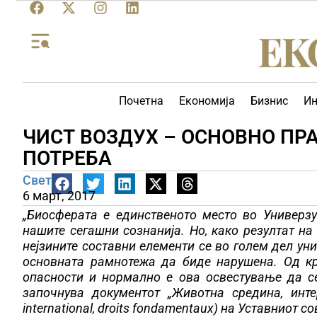
Почетна
Економија
Бизнис
Ин
ЧИСТ ВОЗДУХ – ОСНОВНО ПР
ПОТРЕБА
Свет
6 март, 2017
„Биосферата е единственото место во Универз
нашите сегашни сознанија. Но, како резултат на 
нејзините составни елементи се во голем дел ун
основната рамнотежа да биде нарушена. Од кра
опасности и нормално е ова освестување да с
започнува документот „Животна средина, интер
international, droits fondamentaux) на Уставниот 