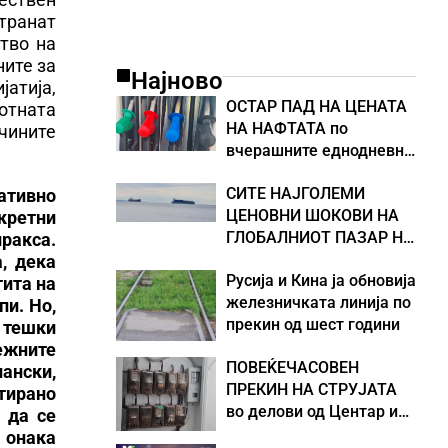
странат
тво на
ните за
Најново
јатија,
ОСТАР ПАД НА ЦЕНАТА
вотната
НА НАФТАТА по
ичините
вчерашните еднодневни
берзански шокови
СИТЕ НАЈГОЛЕМИ
ативно
ЦЕНОВНИ ШОКОВИ НА
нкретни
ГЛОБАЛНИОТ ПАЗАР НА
ракса.
НАФТА се поврзани со
, дека
Русија и Кина ја обновија
воените конфликти во
тита на
железничката линија по
Персискиот Залив
пи. Но,
прекин од шест години
 тешки
ежните
ПОВЕЌЕЧАСОВЕН
ански,
ПРЕКИН НА СТРУЈАТА
тирано
во делови од Центар и
 да се
Кисела Вода
 онака