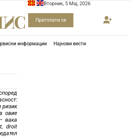
Вторник, 5 Мај, 2026
Претплати се
рвисни информации
Најнови вести
според
асност:
и ризик
а овие
– вака
 droit
седател