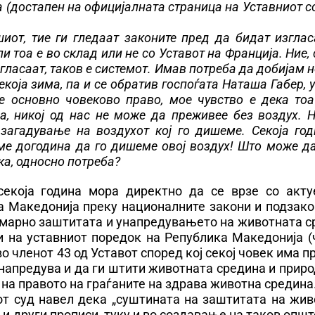
 (достапен на официјалната страница на Уставниот с
шиот, тие ги гледаат законите пред да бидат изгла
 тоа е во склад или не со Уставот на Франција. Ние,
згласаат, таков е системот. Имав потреба да добијам 
екоја зима, па и се обратив госпоѓата Наташа Габер, 
е основно човеково право, мое чувство е дека тоа
а, никој од нас не може да преживее без воздух. 
загадување на воздухот кој го дишеме. Секоја год
аме догодина да го дишеме овој воздух! Што може д
ака, односно потреба?
 секоја година мора директно да се врзе со акту
а Македонија преку националните закони и подзако
римарно заштитата и унапредувањето на животната 
и на уставниот поредок на Република Македонија (
во членот 43 од Уставот според кој секој човек има п
напредува и да ги штити животната средина и приро
на правото на граѓаните на здрава животна средина
от суд навел дека „суштината на заштитата на жив
 и други прописи, туку и во создавање на таков опш