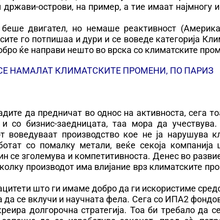
 држави-острови, на пример, а тие имаат најмногу 
У беше двигател, но немаше реактивност (Америка
 сите го потпишаа и дури и се воведе категорија Кл
добро ќе направи нешто во врска со климатските про
 СЕ НАМАЛАТ КЛИМАТСКИТЕ ПРОМЕНИ, ПО ПАРИЗ
дите да предничат во однос на активноста, сега т
 и со бизнис-заедницата, таа мора да учествува.
т воведуваат производство кое не ја нарушува к
работат со помалку метали, веќе секоја компанија
чин се зголемува и компетитивноста. Денес во разви
колку производот има влијание врз климатските пр
ацитети што ги имаме добро да ги искористиме сред
а да се вклучи и научната фела. Сега со ИПА2 фондо
креира долгорочна стратегија. Тоа би требало да с