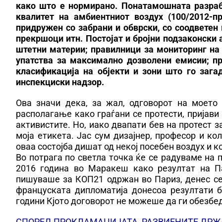
како што е нормирано. Понатамошната разраб
квалитет на амбиентниот воздух (100/2012-п
придружен со забрани и обврски, со соодветен 
прекршоци итн. Постојат и бројни подзаконски 
штетни материи; правилници за мониторинг на 
упатства за максимално дозволени емисии; п
класификација на објекти и зони што го зага
инспекциски надзор.
Ова значи дека, за жал, одговорот на моето
располагање како граѓани се протести, пријави 
активистите. Но, иако двапати бев на протест за
моја етикета. Јас сум дизајнер, професор и ко
оваа состојба дишат од некој посебен воздух и ко
Во потрага по светла точка ќе се радуваме на
2016 година во Маракеш како резултат на Па
пишуваше за КОП21 одржан во Париз, денес се
француската дипломатија донесоа резултати б
години Кјото договорот не можеше да ги обезбе
СПОРЕД ПРОКЛАМАЦИЈАТА, РАЗВИЕНИТЕ ДРЖА