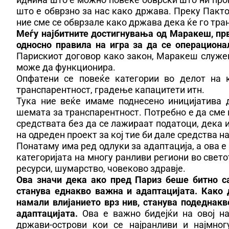
што е обврзно за нас како држава. Преку Пакто
ние сме се обврзале како држава дека ќе го тр
Меѓу најбитните достигнувања од Маракеш, прво
односно правила на игра за да се операциона
Парискиот договор како закон, Маракеш служеш
може да функционира.
Опфатени се повеќе категории во делот на к
транспарентност, градење капацитети итн.
Тука ние веќе имаме поднесено иницијатива 
шемата за транспарентност. Потребно е да сме 
средствата без да се лажираат податоци, дека
на одреден проект за кој тие би дале средства н
Понатаму има ред одлуки за адаптација, а ова е
категоријата на многу ранливи региони во свето
ресурси, шумарство, човеково здравје.
Ова значи дека ако пред Париз беше битно с
станува еднакво важна и адаптацијата. Како 
намали влијанието врз нив, станува подеднакв
адаптацијата.
Ова е важно бидејќи на овој на
држави-острови кои се најранливи и најмног