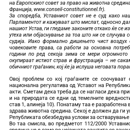
на Европскиот совет за право на животна средина
Франција, www.conseil-constitutionnel.fr).
За споредба, Уставниот совет не е суд како на
Парламентот и кажуваат што мислат, односно дали
нашиот Устав, ги гледаме законите откако ќе се и
утеха или објаснување за тоа што ни се случува с
судија. Иако формално дишењето чист воздух 
човековите права, са работи за основна потреб
години по ред секоја зима се мери огромното 
окупираат истиот страв и фрустрација – не сак
обичниот граѓанин, кој ќе ја ислуша неговата пор
Овој проблем со кој граѓаните се соочуваат
национална регулатива од Уставот на Републик
акти. Сметам дека треба да се нагласи дека п
и на природата се едни од темелните вредност
став 1, алинеја 10). Понатаму таа е разработена 
здрава животна средина. Секој е должен да ги у
Републиката обезбедува услови за остварување 
Во таа смисла, во предметот 112/2000 Уставни
средина не е само во нејзината заштита со закон