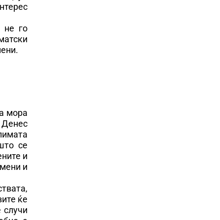
интерес
 не го
иматски
мени.
оа мора
 Денес
лимата
 што се
ените и
омени и
ствата,
вите ќе
е случи