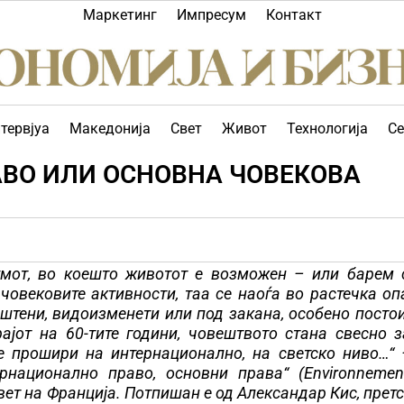
Маркетинг
Импресум
Контакт
тервјуа
Македонија
Свет
Живот
Технологија
Се
АВО ИЛИ ОСНОВНА ЧОВЕКОВА
умот, во коешто животот е возможен – или барем 
човековите активности, таа се наоѓа во растечка оп
иштени, видоизменети или под закана, особено посто
јот на 60-тите години, човештвото стана свесно з
е прошири на интернационално, на светско ниво…“ 
национално право, основни права“ (Environnement,
совет на Франција. Потпишан е од Александар Кис, прет