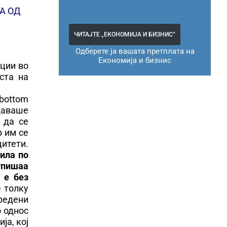
А ОД
ЧИТАЈТЕ „ЕКОНОМИЈА И БИЗНИС“
Одберете ја вашата претплата на
Економија и бизнис
ции во
ста на
(bottom
 даваше
 да се
р им се
цитети.
ила по
отпишаа
 е без
е толку
дредени
о однос
ја, кој