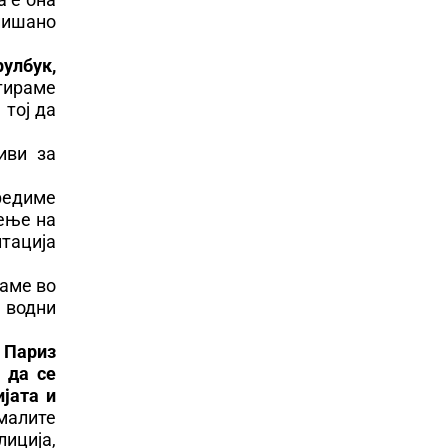
тпишано
рулбук,
тираме
тој да
иви за
редиме
дење на
тација
ѓаме во
, водни
 Париз
 да се
ијата и
малите
иција,