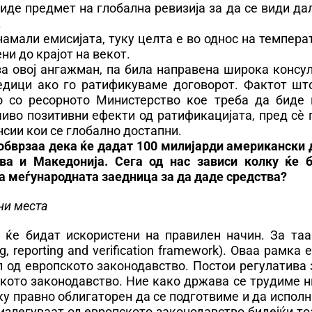
иде предмет на глобална ревизија за да се види да
.
 намали емисијата, туку целта е во однос на темпера
ни до крајот на векот.
а овој ангажман, па била направена широка консул
ледици ако го ратификуваме договорот. Фактот шт
 со ресорното Министерство кое треба да биде 
чиво позитивни ефекти од ратификацијата, пред сѐ
сии кои се глобално достапни.
обврзаа дека ќе дадат 100 милијарди американски 
ува и Македонија. Сега од нас зависи колку ќе 
ра меѓународната заедница за да даде средства?
ни места
а ќе бидат искористени на правилен начин. За таа
reporting and verification framework). Оваа рамка 
л од европското законодавство. Постои регулатива 
кото законодавство. Ние како држава се трудиме н
ку правно облигаторен да се подготвиме и да испол
злегуваат од европското законодавство бидејќи то