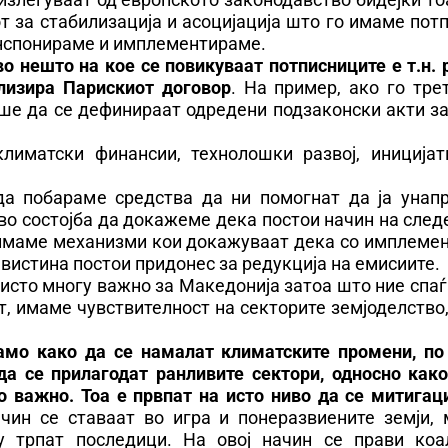
т за стабилизација и асоцијација што го имаме по
анспонираме и имплементираме.
 нешто на кое се повикуваат потписниците е т.н. 
лизира Парискиот договор
. На пример, ако го тре
е да се дефинираат одредени подзаконски акти за 
лиматски финансии, технолошки развој, иницијат
да побараме средства да ни помогнат да ја унап
во состојба да докажеме дека постои начин на сле
 имаме механизми кои докажуваат дека со имплемен
авистина постои придонес за редукција на емисиите.
 исто многу важно за Македонија затоа што ние спа
т, имаме чувствителност на секторите земјоделство
амо како да се намалат климатските промени, по
да се прилагодат ранливите сектори, односно како
о важно. Тоа е првпат на исто ниво да се митигац
чин се ставаат во игра и понеразвиените земји, 
у трпат последици. На овој начин се прави коал