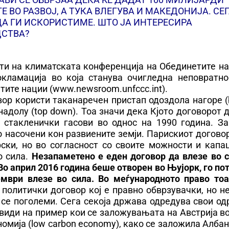
ВО РАЗВОЈ, А ТУКА ВЛЕГУВА И МАКЕДОНИЈА. СЕГ
ДА ГИ ИСКОРИСТИМЕ. ШТО ЈА ИНТЕРЕСИРА
ДСТВА?
ти на климатската конференција на Обединетите на
окламација во која станува очигледна неповратно
тите нации (www.newsroom.unfccc.int).
вор користи таканаречен пристап одоздола нагоре 
надолу (top down). Тоа значи дека Кјото договорот
 стакленички гасови во однос на 1990 година. За
о насочени кон развиените земји. Парискиот догово
рски, но во согласност со своите можности и капа
 сила.
Незапаметено е еден договор да влезе во с
о април 2016 година беше отворен во Њујорк, го п
ври влезе во сила. Во меѓународното право тоа
 политички договор кој е правно обврзувачки, но н
е се поголеми. Сега секоја држава одредува свои о
 види на пример кои се заложувањата на Австрија в
номија (low carbon economy), како се заложила Албани