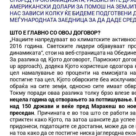
АМЕРИКАНСКИ ДОЛАРИ ЗА ПОМОШ НА ЗЕМЈИТЕ 
НАС ЗАВИСИ КОЛКУ ЌЕ БИДЕМЕ ПОДГОТВЕНИ 
МЕЃУНАРОДНАТА ЗАЕДНИЦА ЗА ДА ДАДЕ СРЕ
ШТО Е ГЛАВНО СО ОВОЈ ДОГОВОР?
„Нациите напредуваат во климатските активнос
2016 година. Светските лидери објавуваат пр
динамиката“, стои на веб-страницата на Обедине
За разлика од Кјото договорот, Парискиот дого
up approach), додека Кјото користеше одозгора 
цел намалување во проценти на емисијата на
постигне таа цел, Кјото обврските беа исклучив
обраќа на сите земји, односно сите имаат обв
Токму поради оваа разлика толку брзо влезе во
нецела година од отворањето за потпишување. В
над 150 држави и веќе пред Маракеш во ноем
преседан
. Причината е во тоа што се работи за
стриктен како Кјото, па затоа шансите да успе
придонеси, податоците се достапни, може да се
на тоа како да се постигне ниска јаглеродна еко