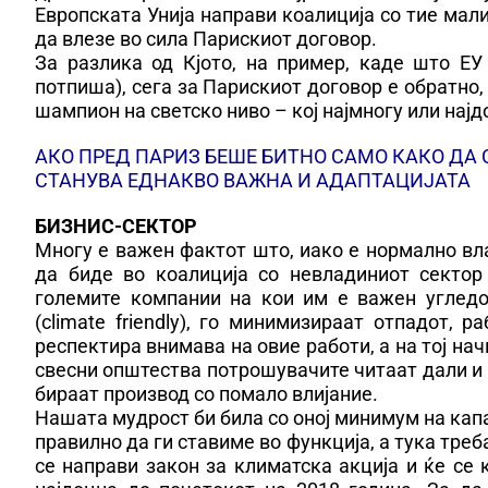
Европската Унија направи коалиција со тие мали
да влезе во сила Парискиот договор.
За разлика од Кјото, на пример, каде што Е
потпиша), сега за Парискиот договор е обратно,
шампион на светско ниво – кој најмногу или нај
АКО ПРЕД ПАРИЗ БЕШЕ БИТНО САМО КАКО ДА
СТАНУВА ЕДНАКВО ВАЖНА И АДАПТАЦИЈАТА
БИЗНИС-СЕКТОР
Многу е важен фактот што, иако е нормално вла
да биде во коалиција со невладиниот сектор
големите компании на кои им е важен угледо
(climate friendly), го минимизираат отпадот, 
респектира внимава на овие работи, а на тој на
свесни општества потрошувачите читаат дали и 
бираат производ со помало влијание.
Нашата мудрост би била со оној минимум на кап
правилно да ги ставиме во функција, а тука треб
се направи закон за климатска акција и ќе се 