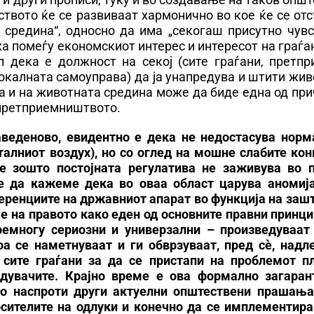
ството ќе се развиваат хармонично во кое ќе се от
 средина“, односно да има „секогаш присутно чувс
 помеѓу економскиот интерес и интересот на граѓа
 дека е должност на секој (сите граѓани, претпри
локалната самоуправа) да ја унапредува и штити жи
а и на животната средина може да биде една од пр
и претприемништвото.
аведеново, евидентно е дека не недостасува норм
талниот воздух), но со оглед на мошне слабите ко
 зошто постојната регулатива не заживува во п
ле да кажеме дека во оваа област царува аномија
еренциите на државниот апарат во функција на заш
е на правото како еден од основните правни принци
премногу сериозни и универзални – произведуваат
оа се наметнуваат и ги обврзуваат, пред сѐ, надл
 сите граѓани за да се пристапи на проблемот пл
дувачите. Крајно време е ова формално загаран
то наспроти други актуелни општествени прашања
осителите на одлуки и конечно да се имплементира