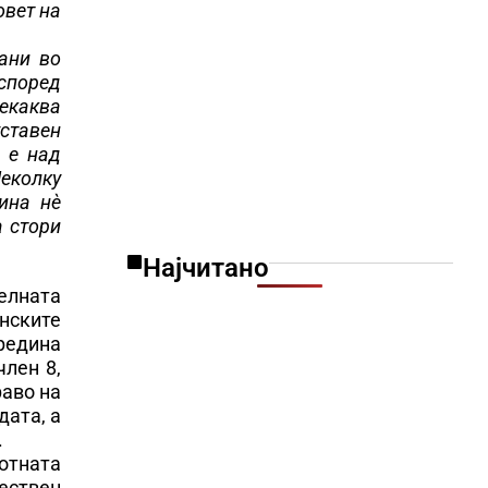
овет на
сани во
 според
некаква
уставен
 е над
Неколку
ина нѐ
а стори
Најчитано
елната
нските
средина
член 8,
раво на
дата, а
.
отната
тествен