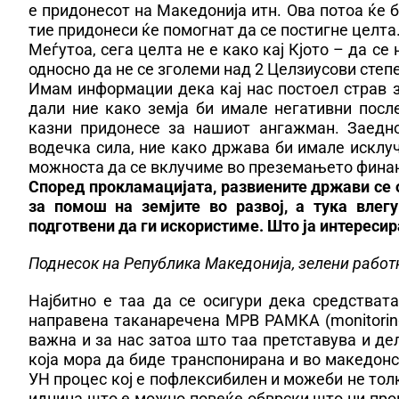
е придонесот на Македонија итн. Ова потоа ќе б
тие придонеси ќе помогнат да се постигне целта
Меѓутоа, сега целта не е како кај Кјото – да се
односно да не се зголеми над 2 Целзиусови степе
Имам информации дека кај нас постоел страв з
дали ние како земја би имале негативни пос
казни придонесе за нашиот ангажман. Заедно
водечка сила, ние како држава би имале исклу
можноста да се вклучиме во преземањето финан
Според прокламацијата, развиените држави се 
за помош на земјите во развој, а тука влег
подготвени да ги искористиме. Што ја интереси
Поднесок на Република Македонија, зелени работ
Најбитно е таа да се осигури дека средстват
направена таканаречена МРВ РАМКА (monitoring, 
важна и за нас затоа што таа претставува и де
која мора да биде транспонирана и во македонс
УН процес кој е пофлексибилен и можеби не тол
иднина што е можно повеќе обврски што ни прои