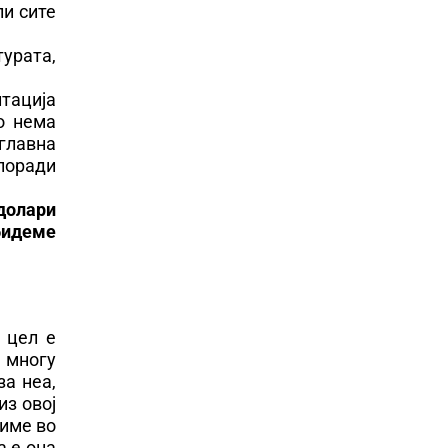
ли сите
турата,
тација
о нема
главна
 поради
долари
бидеме
 цел е
е многу
за неа,
из овој
ниме во
а е она