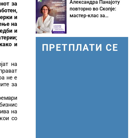
Александра Панајоту
нот за
повторно во Скопје:
ботен,
мастер-клас за
мерки и
одржливо лидерство
рење на
под притисок
едби и
терии;
како и
ПРЕТПЛАТИ СЕ
јат на
 прават
оа не е
ните за
оември
бизнис
ива на
кои со