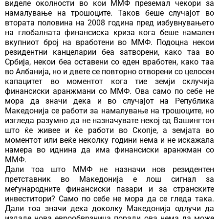
виделе околности во кои ММФ преземал чекори за
намалување на трошоците. Таков беше случајот во
втората половина на 2008 година пред избувнувањето
на глобалната финансиска криза кога беше намален
вкупниот број на вработени во ММФ. Подоцна некои
резидентни канцеларии беа затворени, како таа во
Србија, некои беа оставени со еден вработен, како таа
во Албанија, но и двете се повторно отворени со целосен
капацитет во моментот кога тие земји склучија
финансиски аранжмани со ММФ. Ова само по себе не
мора да значи дека и во случајот на Република
Македонија се работи за намалување на трошоците, но
изгледа разумно да не назначувате некој од Вашингтон
што ќе живее и ќе работи во Скопје, а земјата во
моментот или веќе неколку години нема и не искажала
намера во иднина да има финансиски аранжман со
ММФ.
Дали тоа што ММФ не назначи нов резидентен
претставник во Македонија е лош сигнал за
меѓународните финансиски пазари и за странските
инвеститори? Само по себе не мора да се гледа така.
Дали тоа значи дека доколку Македонија одлучи да
издаде нова еврообврзница поради ова нема да може