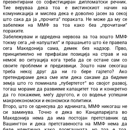
презентирани со софистициран дипломатски речник.
Тие веруваа дека тоа е вистинскиот начин на
комуникација и мислеа дека е доволно јасен за секој
што сака да ја „прочита“ пораката. Не може да му се
забележи на ММФ за тоа како беа „прочитани“
пораките.
Забележувам и одредена нервоза за тоа зошто ММФ
токму сега „нѐ напуштил“ и прашањето што ќе правела
сега Македонија сама, демек без надзор. Прво,
принципиелно не прифаќам позиција на страв и на
немоќ во ситуација кога треба да се остане сам со
своите проблеми и предизвици. Зошто нам секогаш
треба некој друг да ни го бере гајлето? Ако
претендираме дека сме или дека сакаме да бидеме
земја што го поминала „пубертетот“ во својот развој,
тогаш мораме да развиеме капацитет тоа и конкретно
да го покажеме, меѓу другото, и со водење успешни
макроекономски и економски политики.
Второ, што се однесува до иднината, ММФ никогаш не
си заминува. Точно е дека во Канцеларијата во
Македонија нема да има постојан претставник од
Вашингтон и дека претставеноста на ММФ нема да
биде идентична како досегашната, но тоа е тоа,