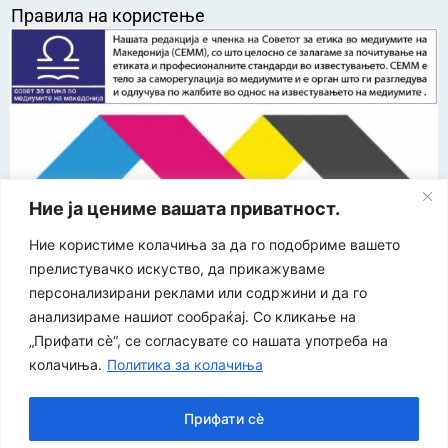
Правила на користење
Ние ја цениме вашата приватност.
Ние користиме колачиња за да го подобриме вашето
прелистувачко искуство, да прикажуваме
“ЕУРО-МАК-КОМПАНИ” Д.О.О е членка на асоцијацијата
за заштита на печатени медиуми
персонализирани реклами или содржини и да го
анализираме нашиот сообраќај. Со кликање на
©
2026
Економија и Бизнис
Политика за приватност
|
„Прифати сè“, се согласувате со нашата употреба на
| Developed by:
Unet
Политика за колачиња
колачиња.
Политика за колачиња
Прифати сè