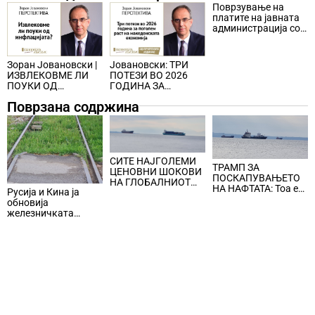
Поврзување на
платите на јавната
администрација со
движењето на
македонската
економија –
Јовановски: ТРИ
Зоран Јовановски |
решение за
ПОТЕЗИ ВО 2026
ИЗВЛЕКОВМЕ ЛИ
повисока
ГОДИНА ЗА
ПОУКИ ОД
продуктивност и
ПОГОЛЕМ РАСТ НА
ИНФЛАЦИЈАТА?
повисок економски
Поврзана содржина
МАКЕДОНСКАТА
раст? (од архивата)
ЕКОНОМИЈА
СИТЕ НАЈГОЛЕМИ
ТРАМП ЗА
ЦЕНОВНИ ШОКОВИ
ПОСКАПУВАЊЕТО
НА ГЛОБАЛНИОТ
НА НАФТАТА: Тоа е
Русија и Кина ја
ПАЗАР НА НАФТА се
мала цена што
обновија
поврзани со воените
треба да се плати за
железничката
конфликти во
безбедноста и
линија по прекин од
Персискиот Залив
мирот
шест години