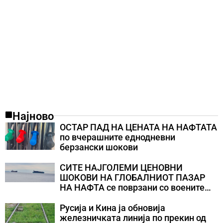
Најново
ОСТАР ПАД НА ЦЕНАТА НА НАФТАТА
по вчерашните еднодневни
берзански шокови
СИТЕ НАЈГОЛЕМИ ЦЕНОВНИ
ШОКОВИ НА ГЛОБАЛНИОТ ПАЗАР
НА НАФТА се поврзани со воените
конфликти во Персискиот Залив
Русија и Кина ја обновија
железничката линија по прекин од