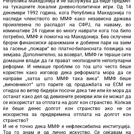
Република Македонија и не заслужува да биде предмет
на тукашните локални дневно-политички игри. Од 14
декември 1992 година, кога Република Македонија го
наследи членството во ММФ како независна држава
произлезена по распадот на СФРЈ, па наваму, во
изминативе 24 години во многу наврати кога тоа било
потребно, ММФ ѝ помогна на Македонија. Беа склучени
бројни финансиски аранжмани и добиени пари на заем
за гасење „пожари“ во платно-билансната позиција на
земјава. Дополнително, за возврат, ММФ ги тераше сите
домашни влади да ги прават неопходните непопуларни
реформи. И немаше проблем со тоа што често беше
користен како изговор дека реформата мора да се
направи „затоа што ММФ така вика“. ММФ беше
„виновникот“ што парите од продажбата на ЕСМ не
отидоа во ветер бидејќи посочи дека тие или ќе мора да
останат како дел од девизните резерви или ќе можат да
се искористат за отплата на долг кон странство. Колкав
ќе беше денес долгот кон странство ако не се
искористеа за предвремена отплата на долгот кон
странство?
И не е точно дека ММФ е нефлексибилна институција.
Тоа го знам и од лично искуство. Се сеќавам на