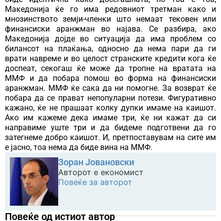
Македонија ќе го има редовниот третман како и
мнозинството земји-членки што немаат тековен или
финансиски аранжман во најава. Се разбира, ако
Македонија дојде во ситуација да има проблем со
билансот на плаќања, односно да нема пари да ги
врати навреме и во целост странските кредити кога ќе
доспеат, секогаш ќе може да тропне на вратата на
ММФ и да побара помош во форма на финансиски
аранжман. ММФ ќе сака да ни помогне. За возврат ќе
побара да се прават непопуларни потези. Фигуративно
кажано, ќе не прашаат колку дупки имаме на каишот.
Ако им кажеме дека имаме три, ќе ни кажат да си
направиме уште три и да бидеме подготвени да го
затегнеме добро каишот. И, претпоставувам на сите им
е јасно, тоа нема да биде вина на ММФ.
Зоран Јовановски
Авторот е економист
Повеќе за авторот
Повеќе од истиот автор