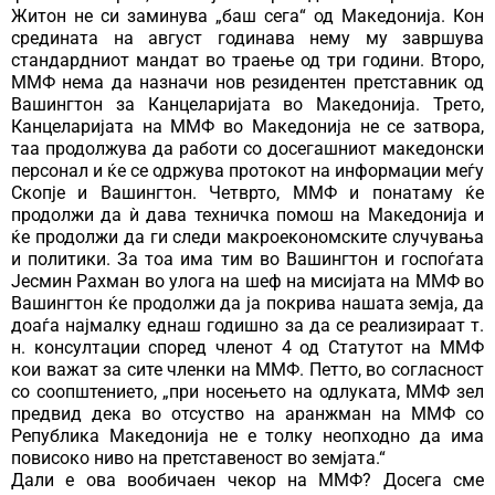
Житон не си заминува „баш сега“ од Македонија. Кон
средината на август годинава нему му завршува
стандардниот мандат во траење од три години. Второ,
ММФ нема да назначи нов резидентен претставник од
Вашингтон за Канцеларијата во Македонија. Трето,
Канцеларијата на ММФ во Македонија не се затвора,
таа продолжува да работи со досегашниот македонски
персонал и ќе се одржува протокот на информации меѓу
Скопје и Вашингтон. Четврто, ММФ и понатаму ќе
продолжи да ѝ дава техничка помош на Македонија и
ќе продолжи да ги следи макроекономските случувања
и политики. За тоа има тим во Вашингтон и госпоѓата
Јесмин Рахман во улога на шеф на мисијата на ММФ во
Вашингтон ќе продолжи да ја покрива нашата земја, да
доаѓа најмалку еднаш годишно за да се реализираат т.
н. консултации според членот 4 од Статутот на ММФ
кои важат за сите членки на ММФ. Петто, во согласност
со соопштението, „при носењето на одлуката, ММФ зел
предвид дека во отсуство на аранжман на ММФ со
Република Македонија не е толку неопходно да има
повисоко ниво на претставеност во земјата.“
Дали е ова вообичаен чекор на ММФ? Досега сме