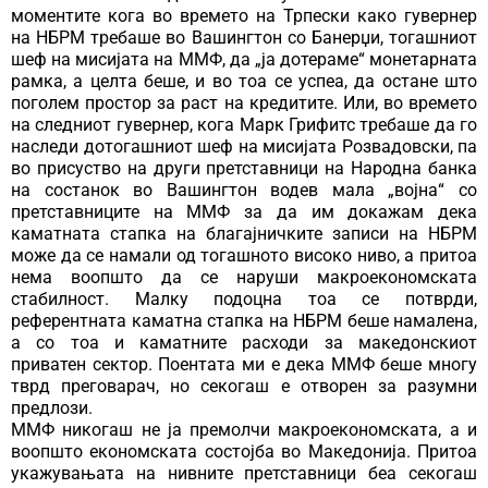
моментите кога во времето на Трпески како гувернер
на НБРМ требаше во Вашингтон со Банерџи, тогашниот
шеф на мисијата на ММФ, да „ја дотераме“ монетарната
рамка, а целта беше, и во тоа се успеа, да остане што
поголем простор за раст на кредитите. Или, во времето
на следниот гувернер, кога Марк Грифитс требаше да го
наследи дотогашниот шеф на мисијата Розвадовски, па
во присуство на други претставници на Народна банка
на состанок во Вашингтон водев мала „војна“ со
претставниците на ММФ за да им докажам дека
каматната стапка на благајничките записи на НБРМ
може да се намали од тогашното високо ниво, а притоа
нема воопшто да се наруши макроекономската
стабилност. Малку подоцна тоа се потврди,
референтната каматна стапка на НБРМ беше намалена,
а со тоа и каматните расходи за македонскиот
приватен сектор. Поентата ми е дека ММФ беше многу
тврд преговарач, но секогаш е отворен за разумни
предлози.
ММФ никогаш не ја премолчи макроекономската, а и
воопшто економската состојба во Македонија. Притоа
укажувањата на нивните претставници беа секогаш