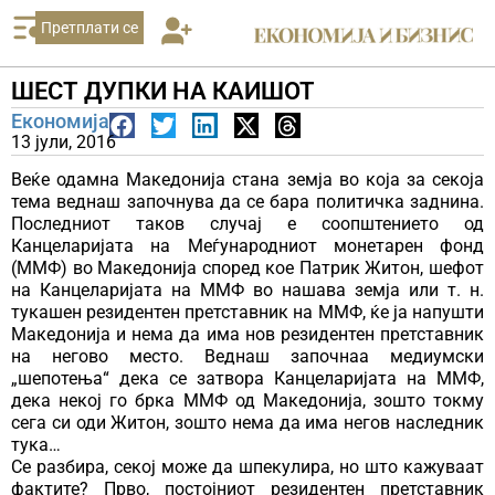
Претплати се
ШЕСТ ДУПКИ НА КАИШОТ
Економија
13 јули, 2016
Веќе одамна Македонија стана земја во која за секоја
тема веднаш започнува да се бара политичка заднина.
Последниот таков случај е соопштението од
Канцеларијата на Меѓународниот монетарен фонд
(ММФ) во Македонија според кое Патрик Житон, шефот
на Канцеларијата на ММФ во нашава земја или т. н.
тукашен резидентен претставник на ММФ, ќе ја напушти
Македонија и нема да има нов резидентен претставник
на негово место. Веднаш започнаа медиумски
„шепотења“ дека се затвора Канцеларијата на ММФ,
дека некој го брка ММФ од Македонија, зошто токму
сега си оди Житон, зошто нема да има негов наследник
тука…
Се разбира, секој може да шпекулира, но што кажуваат
фактите? Прво, постојниот резидентен претставник