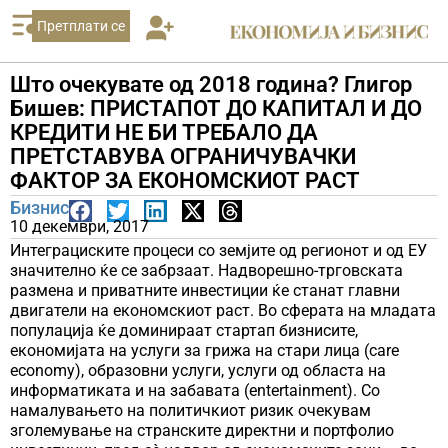
Претплати се
Што очекувате од 2018 година? Глигор
Бишев: ПРИСТАПОТ ДО КАПИТАЛ И ДО
КРЕДИТИ НЕ БИ ТРЕБАЛО ДА
ПРЕТСТАВУВА ОГРАНИЧУВАЧКИ
ФАКТОР ЗА ЕКОНОМСКИОТ РАСТ
Бизнис
10 декември, 2017
Интеграциските процеси со земјите од регионот и од ЕУ
значително ќе се забрзаат. Надворешно-трговската
размена и приватните инвестиции ќе станат главни
двигатели на економскиот раст. Во сферата на младата
популација ќе доминираат стартап бизнисите,
економијата на услуги за грижа на стари лица (care
economy), образовни услуги, услуги од областа на
информатиката и на забавата (entertainment). Со
намалувањето на политичкиот ризик очекувам
зголемување на странските директни и портфолио