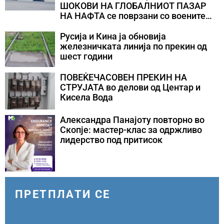
ШОКОВИ НА ГЛОБАЛНИОТ ПАЗАР
НА НАФТА се поврзани со воените
конфликти во Персискиот Залив
Русија и Кина ја обновија
железничката линија по прекин од
шест години
ПОВЕЌЕЧАСОВЕН ПРЕКИН НА
СТРУЈАТА во делови од Центар и
Кисела Вода
Александра Панајоту повторно во
Скопје: мастер-клас за одржливо
лидерство под притисок
ПРЕТПЛАТИ СЕ