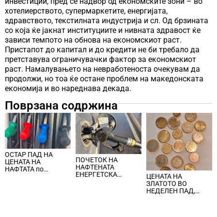
инвестиции, пред сѐ надвор од економските зони – во
хотелиерството, супермаркетите, енергијата,
здравството, текстилната индустрија и сл. Од брзината
со која ќе јакнат институциите и нивната здравост ќе
зависи темпото на обнова на економскиот раст.
Пристапот до капитал и до кредити не би требало да
претставува ограничувачки фактор за економскиот
раст. Намалувањето на невработеноста очекувам да
продолжи, но тоа ќе остане проблем на македонската
економија и во нареднава декада.
Поврзана содржина
ОСТАР ПАД НА
ПОЧЕТОК НА
ЦЕНАТА НА
НАФТЕНАТА
НАФТАТА по
ЕНЕРГЕТСКА
ЦЕНАТА НА
вчерашните
КРИЗА, цената на
ЗЛАТОТО ВО
еднодневни
нафтата надмина
НЕДЕЛЕН ПАД,
берзански шокови
100 долари за барел
ЈАКНАТ ДОЛАРОТ И
СТРАВОТ ОД
ИНФЛАЦИЈА ВО