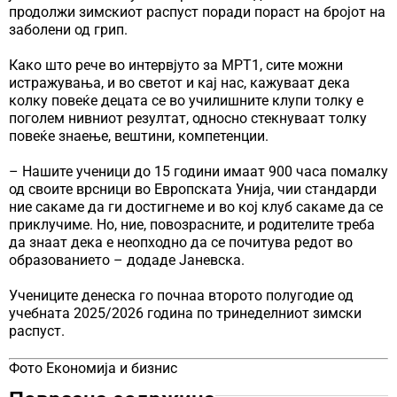
продолжи зимскиот распуст поради пораст на бројот на
заболени од грип.
Како што рече во интервјуто за МРТ1, сите можни
истражувања, и во светот и кај нас, кажуваат дека
колку повеќе децата се во училишните клупи толку е
поголем нивниот резултат, односно стекнуваат толку
повеќе знаење, вештини, компетенции.
– Нашите ученици до 15 години имаат 900 часа помалку
од своите врсници во Европската Унија, чии стандарди
ние сакаме да ги достигнеме и во кој клуб сакаме да се
приклучиме. Но, ние, повозрасните, и родителите треба
да знаат дека е неопходно да се почитува редот во
образованието – додаде Јаневска.
Учениците денеска го почнаа второто полугодие од
учебната 2025/2026 година по тринеделниот зимски
распуст.
Фото Економија и бизнис