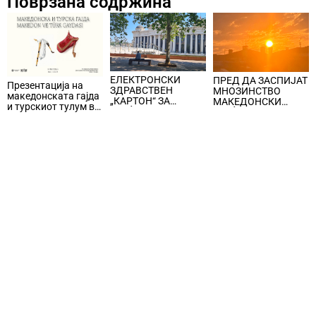
Поврзана содржина
ЕЛЕКТРОНСКИ
ПРЕД ДА ЗАСПИЈАТ
Презентација на
ЗДРАВСТВЕН
МНОЗИНСТВО
македонската гајда
„КАРТОН“ ЗА
МАКЕДОНСКИ
и турскиот тулум во
ГРАЃАНИТЕ,
ГРАЃАНИ КОРИСТАТ
Истанбул
медицинската
ТЕЛЕФОН,
документација,
подигнување на
упатите, рецептите,
свеста за спиењето,
извештаите и
под мотото „Спиј
регистрите ќе се
добро, живеј
водат дигитално
подобро“