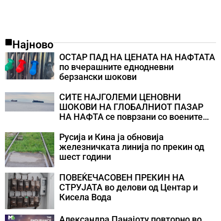
Најново
ОСТАР ПАД НА ЦЕНАТА НА НАФТАТА
по вчерашните еднодневни
берзански шокови
СИТЕ НАЈГОЛЕМИ ЦЕНОВНИ
ШОКОВИ НА ГЛОБАЛНИОТ ПАЗАР
НА НАФТА се поврзани со воените
конфликти во Персискиот Залив
Русија и Кина ја обновија
железничката линија по прекин од
шест години
ПОВЕЌЕЧАСОВЕН ПРЕКИН НА
СТРУЈАТА во делови од Центар и
Кисела Вода
Александра Панајоту повторно во