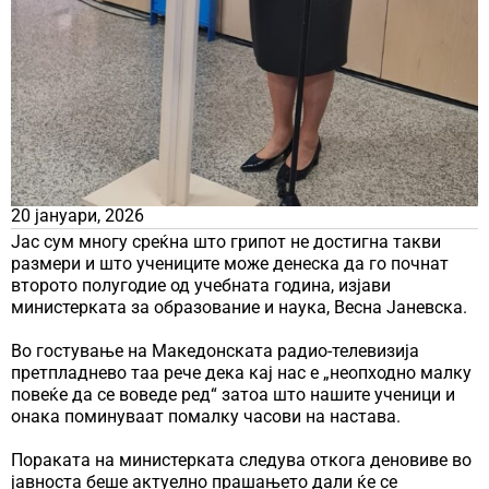
20 јануари, 2026
Јас сум многу среќна што грипот не достигна такви
размери и што учениците може денеска да го почнат
второто полугодие од учебната година, изјави
министерката за образование и наука, Весна Јаневска.
Во гостување на Македонската радио-телевизија
претпладнево таа рече дека кај нас е „неопходно малку
повеќе да се воведе ред“ затоа што нашите ученици и
онака поминуваат помалку часови на настава.
Пораката на министерката следува откога деновиве во
јавноста беше актуелно прашањето дали ќе се