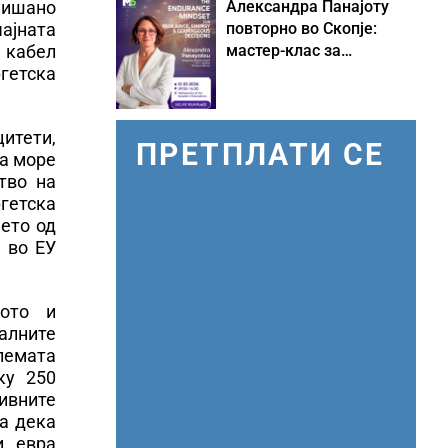
Александра Панајоту
пишано
повторно во Скопје:
ајната
мастер-клас за
 кабел
одржливо лидерство
гетска
под притисок
итети,
ПРЕТПЛАТИ СЕ
на море
тво на
гетска
ето од
 во ЕУ
вото и
алните
лемата
ку 250
ивните
ва дека
и евра