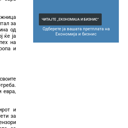
ужница
ЧИТАЈТЕ „ЕКОНОМИЈА И БИЗНИС“
итал за
Одберете ја вашата претплата на
ина од
Економија и бизнис
ј ќе ја
пех на
ропа и
 своите
треба.
 евра,
ирот и
ети за
ензори