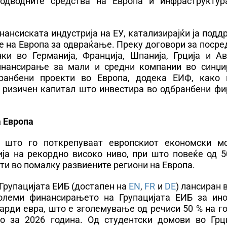
одводните средства на Европа и инфраструктур
нансиската индустрија на ЕУ, катализирајќи ја под
е на Европа за одвраќање. Преку договори за поср
и во Германија, Франција, Шпанија, Грција и Авс
инансирање за мали и средни компании во синџи
ранбени проекти во Европа, додека ЕИФ, како 
на ризичен капитал што инвестира во одбранбени ф
 Европа
и што го поткрепуваат европскиот економски м
ија на рекордно високо ниво, при што повеќе од 5
кти во помалку развиените региони на Европа.
Групацијата ЕИБ (достапен на
EN
,
FR
и
DE
) лансиран 
големи финансирањето на Групацијата ЕИБ за ино
јарди евра, што е зголемување од речиси 50 % на 
 за 2026 година. Од студентски домови во Грци