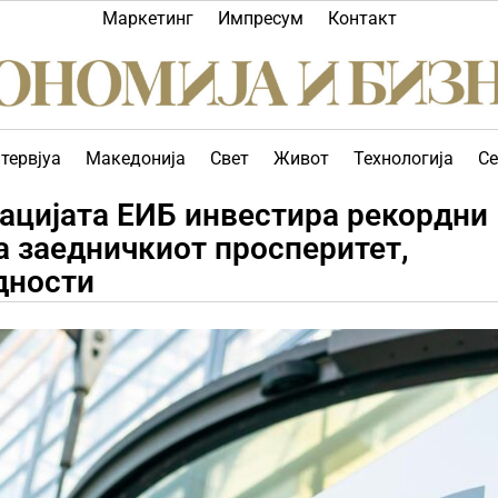
Маркетинг
Импресум
Контакт
тервјуа
Македонија
Свет
Живот
Технологија
Се
ацијата ЕИБ инвестира рекордни
а заедничкиот просперитет,
дности