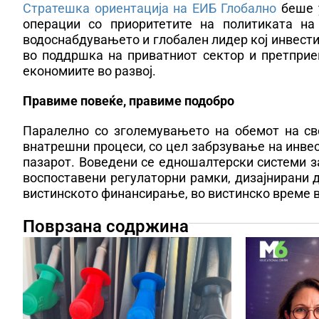
Стратешка ориентација на ЕИБ Глобално
беше у
операции со приоритетите на политиката на
водоснабдувањето и глобален лидер кој инвестир
во поддршка на приватниот сектор и претпри
економиите во развој.
Правиме повеќе, правиме подобро
Паралелно со зголемувањето на обемот на сво
внатрешни процеси, со цел забрзување на инве
пазарот. Воведени се едношалтерски системи з
воспоставени регулаторни рамки, дизајнирани 
вистинското финансирање, во вистинско време в
Поврзана содржина