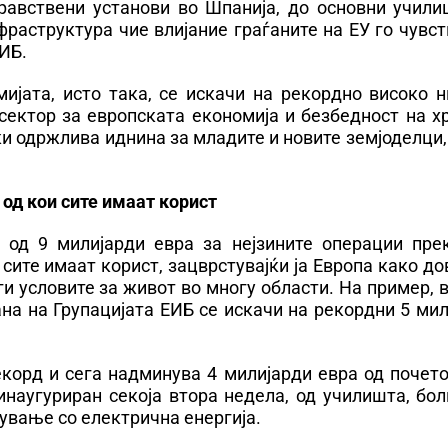
дравствени установи во Шпанија, до основни учили
раструктура чие влијание граѓаните на ЕУ го чувс
ЕИБ.
ијата, исто така, се искачи на рекордно високо н
 сектор за европската економија и безбедност на х
и одржлива иднина за младите и новите земјоделци,
од кои сите имаат корист
е од 9 милијарди евра за нејзините операции пре
 сите имаат корист, зацврстувајќи ја Европа како д
ги условите за живот во многу области. На пример, 
на на Групацијата ЕИБ се искачи на рекордни 5 ми
корд и сега надминува 4 милијарди евра од почето
инаугуриран секоја втора недела, од училишта, бо
ување со електрична енергија.