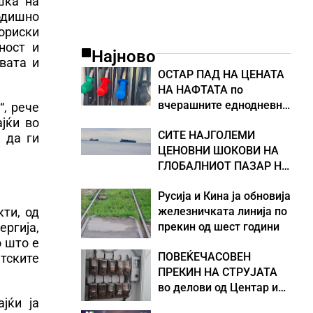
шка на
годишно
ориски
ност и
Најново
вата и
ОСТАР ПАД НА ЦЕНАТА
НА НАФТАТА по
вчерашните еднодневни
“, рече
берзански шокови
ајќи во
СИТЕ НАЈГОЛЕМИ
 да ги
ЦЕНОВНИ ШОКОВИ НА
ГЛОБАЛНИОТ ПАЗАР НА
НАФТА се поврзани со
Русија и Кина ја обновија
воените конфликти во
железничката линија по
ти, од
Персискиот Залив
прекин од шест години
ергија,
о што е
ПОВЕЌЕЧАСОВЕН
тските
ПРЕКИН НА СТРУЈАТА
во делови од Центар и
јќи ја
Кисела Вода