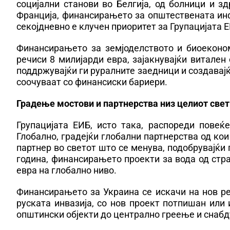
социјални станови во Белгија, од болници и з
Франција, финансирањето за општествената инф
секојдневно е клучен приоритет за Групацијата 
Финансирањето за земјоделството и биоеконом
речиси 8 милијарди евра, зајакнувајќи витален
поддржувајќи ги руралните заедници и создавајќ
соочуваат со финансиски бариери.
Градење мостови и партнерства низ целиот свет 
Групацијата ЕИБ, исто така, распореди повеќ
Глобално, градејќи глобални партнерства од кои
партнер во светот што се менува, подобрувајќи 
година, финансирањето проекти за вода од стра
евра на глобално ниво.
Финансирањето за Украина се искачи на нов ре
руската инвазија, со нов проект потпишан или 
општински објекти до централно греење и снабд