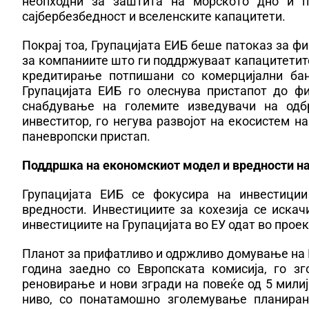
неопходни за заштита на морското дно и п
сајбербезбедност и вселенските капацитети.
Покрај тоа, Групацијата ЕИБ беше патоказ за фи
за компаниите што ги поддржуваат капацитетит
кредитирање потпишани со комерцијални банк
Групацијата ЕИБ го олеснува пристапот до ф
снабдување на големите изведувачи на одб
инвеститор, го негува развојот на екосистем 
паневропски пристап.
Поддршка на економскиот модел и вредности на
Групацијата ЕИБ се фокусира на инвестици
вредности. Инвестициите за кохезија се искач
инвестициите на Групацијата во ЕУ одат во прое
Планот за прифатливо и одржливо домување на 
година заедно со Европската комисија, го з
реновирање и нови згради на повеќе од 5 мили
ниво, со понатамошно зголемување планирано