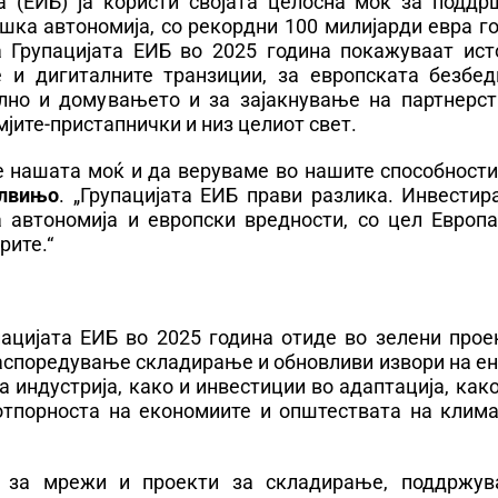
а (ЕИБ) ја користи својата целосна моќ за поддр
ешка автономија, со рекордни 100 милијарди евра 
а Групацијата ЕИБ во 2025 година покажуваат ист
 и дигиталните транзиции, за европската безбед
елно и домувањето и за зајакнување на партнерст
емјите-пристапнички и низ целиот свет.
е нашата моќ и да веруваме во нашите способности
алвињо
. „Групацијата ЕИБ прави разлика. Инвестир
а автономија и европски вредности, со цел Европа
рите.“
ацијата ЕИБ во 2025 година отиде во зелени проек
аспоредување складирање и обновливи извори на ен
 индустрија, како и инвестиции во адаптација, как
отпорноста на економиите и општествата на клима
 за мрежи и проекти за складирање, поддржува