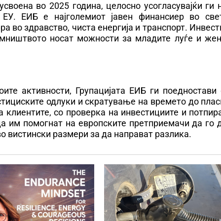
своена во 2025 година, целосно усогласувајќи ги 
 ЕУ. ЕИБ е најголемиот јавен финансиер во све
а во здравство, чиста енергија и транспорт. Инвес
емништвото носат можности за младите луѓе и жен
ите активности, Групацијата ЕИБ ги поедностави 
стициските одлуки и скратување на времето до пла
а клиентите, со проверка на инвестициите и потпи
да им помогнат на европските претприемачи да го 
о вистински размери за да направат разлика.