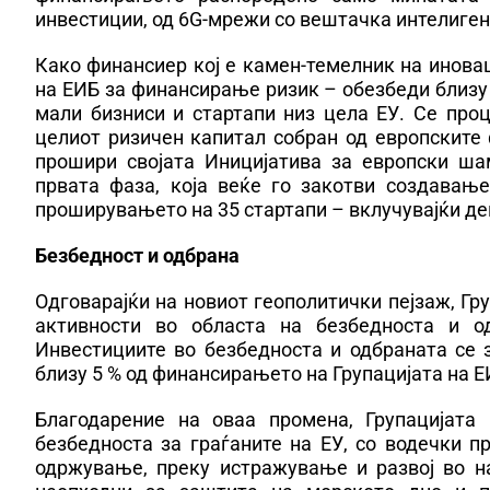
инвестиции, од 6G-мрежи со вештачка интелиген
Како финансиер кој е камен-темелник на инова
на ЕИБ за финансирање ризик – обезбеди близу
мали бизниси и стартапи низ цела ЕУ. Се про
целиот ризичен капитал собран од европските 
прошири својата Иницијатива за европски шам
првата фаза, која веќе го закотви создавањ
проширувањето на 35 стартапи – вклучувајќи де
Безбедност и одбрана
Одговарајќи на новиот геополитички пејзаж, Гр
активности во областа на безбедноста и о
Инвестициите во безбедноста и одбраната се з
близу 5 % од финансирањето на Групацијата на Е
Благодарение на оваа промена, Групацијата
безбедноста за граѓаните на ЕУ, со водечки 
одржување, преку истражување и развој во н