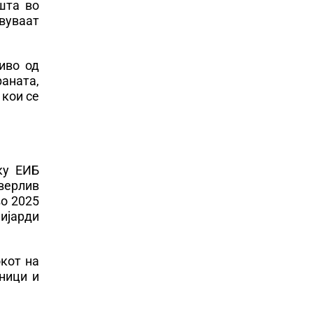
шта во
твуваат
иво од
раната,
 кои се
ку ЕИБ
оверлив
во 2025
лијарди
кот на
лници и