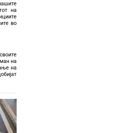
нашите
тот на
тициите
ите во
своите
сман на
рање на
добијат