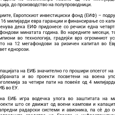
ција, до производство на полупроводници.
циите, Европскиот инвестициски фонд (ЕИФ) – подр
 16 милијарди евра гаранции и финансирање со кап
ценува дека ЕИФ придонесе со речиси една четврт
фондови минатата година. Во наредните месеци, то
пиони во технологија, градејќи врз огромниот ус
ето на 12 мегафондови за ризичен капитал во Ев
вет еднорози.
упацијата на ЕИБ значително го прошири опсегот на
дбраната и во проекти посветени на воена упо
големија за четири пати на повеќе од 4 милијарди
ИБ во ЕУ.
 на ЕИБ игра водечка улога во заштитата на м
проекти што се движат од воени кампови и капацит
апредни радарски системи и авионика, па сѐ до с