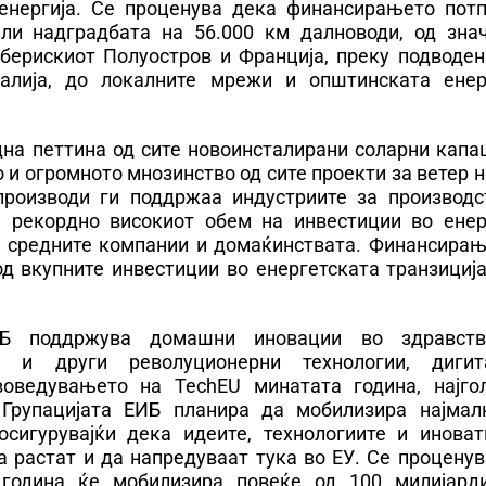
енергија. Се проценува дека финансирањето пот
ли надградбата на 56.000 км далноводи, од знач
Иберискиот Полуостров и Франција, преку подводен
алија, до локалните мрежи и општинската енер
на петтина од сите новоинсталирани соларни капац
о и огромното мнозинство од сите проекти за ветер 
производи ги поддржаа индустриите за производс
 рекордно високиот обем на инвестиции во енер
и средните компании и домаќинствата. Финансирањ
д вкупните инвестиции во енергетската транзиција
 ЕИБ поддржува домашни иновации во здравст
ја и други револуционерни технологии, дигит
воведувањето на TechEU минатата година, најго
Групацијата ЕИБ планира да мобилизира најмал
осигурувајќи дека идеите, технологиите и иноват
а растат и да напредуваат тука во ЕУ. Се процену
година ќе мобилизира повеќе од 100 милијард