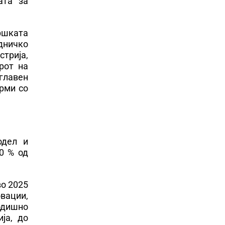
ата за
дршката
едничко
трија,
рот на
главен
ирми со
одел и
0 % од
во 2025
вации,
годишно
ја, до