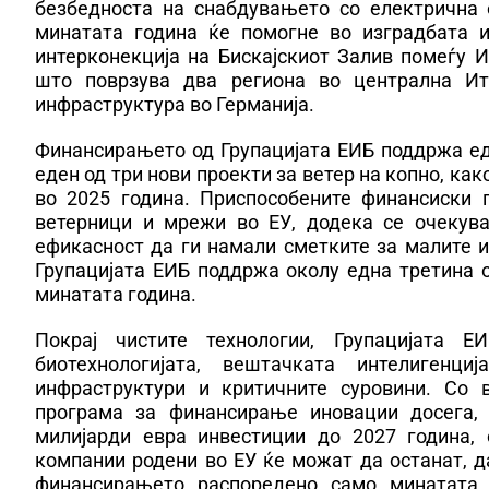
безбедноста на снабдувањето со електрична 
минатата година ќе помогне во изградбата и
интерконекција на Бискајскиот Залив помеѓу 
што поврзува два региона во централна Ит
инфраструктура во Германија.
Финансирањето од Групацијата ЕИБ поддржа ед
еден од три нови проекти за ветер на копно, как
во 2025 година. Приспособените финансиски 
ветерници и мрежи во ЕУ, додека се очекува
ефикасност да ги намали сметките за малите 
Групацијата ЕИБ поддржа околу една третина о
минатата година.
Покрај чистите технологии, Групацијата
биотехнологијата, вештачката интелигенци
инфраструктури и критичните суровини. Со 
програма за финансирање иновации досега, 
милијарди евра инвестиции до 2027 година, 
компании родени во ЕУ ќе можат да останат, д
финансирањето распоредено само минатата 