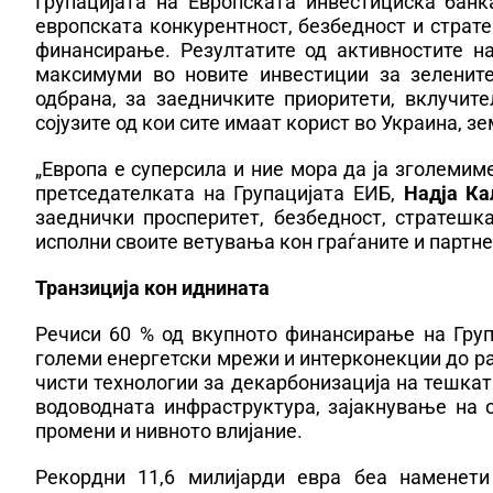
Групацијата на Европската инвестициска банк
европската конкурентност, безбедност и страт
финансирање. Резултатите од активностите н
максимуми во новите инвестиции за зелените
одбрана, за заедничките приоритети, вклучит
сојузите од кои сите имаат корист во Украина, з
„Европа е суперсила и ние мора да ја зголемим
претседателката на Групацијата ЕИБ,
Надја К
заеднички просперитет, безбедност, стратешк
исполни своите ветувања кон граѓаните и партне
Транзиција кон иднината
Речиси 60 % од вкупното финансирање на Груп
големи енергетски мрежи и интерконекции до р
чисти технологии за декарбонизација на тешката
водоводната инфраструктура, зајакнување на 
промени и нивното влијание.
Рекордни 11,6 милијарди евра беа наменети