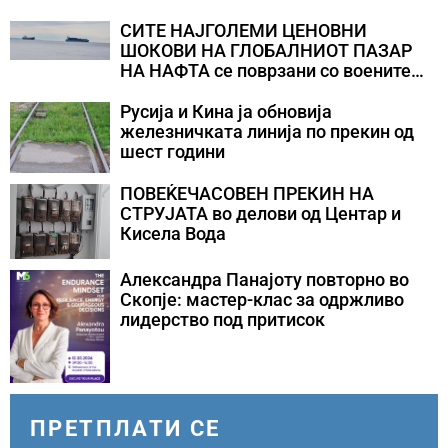
СИТЕ НАЈГОЛЕМИ ЦЕНОВНИ
ШОКОВИ НА ГЛОБАЛНИОТ ПАЗАР
НА НАФТА се поврзани со воените
конфликти во Персискиот Залив
Русија и Кина ја обновија
железничката линија по прекин од
шест години
ПОВЕЌЕЧАСОВЕН ПРЕКИН НА
СТРУЈАТА во делови од Центар и
Кисела Вода
Александра Панајоту повторно во
Скопје: мастер-клас за одржливо
лидерство под притисок
ПРЕТПЛАТИ СЕ