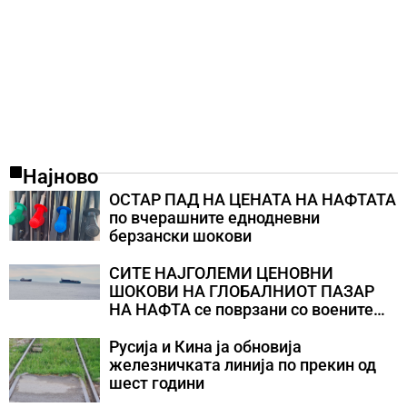
Најново
ОСТАР ПАД НА ЦЕНАТА НА НАФТАТА
по вчерашните еднодневни
берзански шокови
СИТЕ НАЈГОЛЕМИ ЦЕНОВНИ
ШОКОВИ НА ГЛОБАЛНИОТ ПАЗАР
НА НАФТА се поврзани со воените
конфликти во Персискиот Залив
Русија и Кина ја обновија
железничката линија по прекин од
шест години