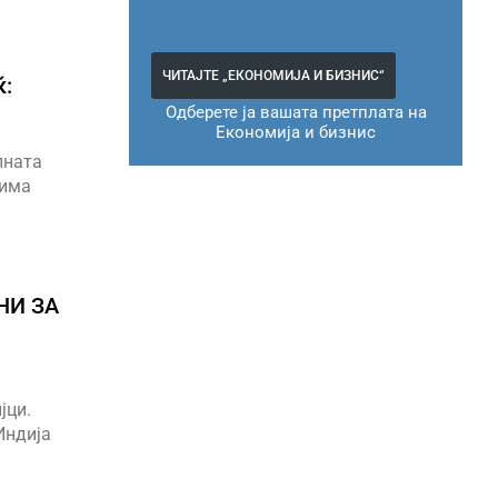
ЧИТАЈТЕ „ЕКОНОМИЈА И БИЗНИС“
ќ:
Одберете ја вашата претплата на
Економија и бизнис
лната
 има
НИ ЗА
јци.
Индија
а