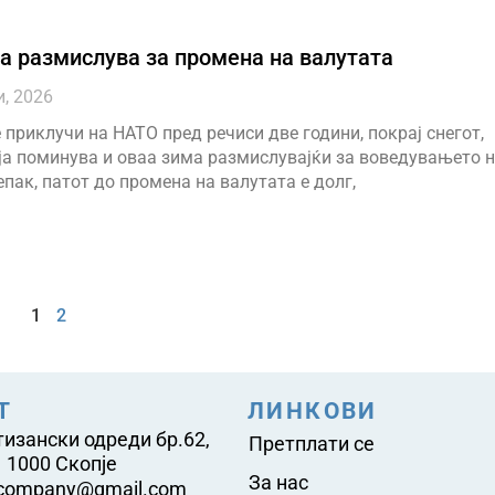
 размислува за промена на валутата
и, 2026
 приклучи на НАТО пред речиси две години, покрај снегот,
ја поминува и оваа зима размислувајќи за воведувањето 
епак, патот до промена на валутата е долг,
1
2
Т
ЛИНКОВИ
тизански одреди бр.62,
Претплати се
 1000 Скопје
За нас
company@gmail.com