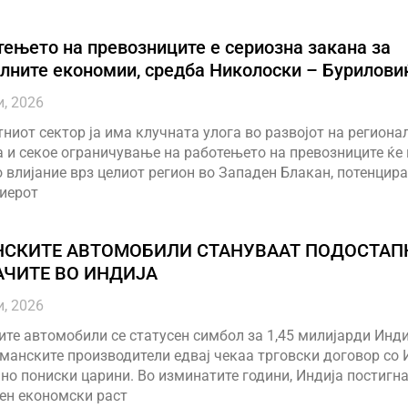
ењето на превозниците е сериозна закана за
лните економии, средба Николоски – Бурилови
и, 2026
ниот сектор ја има клучната улога во развојот на региона
 и секое ограничување на работењето на превозниците ќе
 влијание врз целиот регион во Западен Блакан, потенцира
иерот
НСКИТЕ АВТОМОБИЛИ СТАНУВААТ ПОДОСТАП
АЧИТЕ ВО ИНДИЈА
и, 2026
те автомобили се статусен симбол за 1,45 милијарди Инди
манските производители едвај чекаа трговски договор со 
но пониски царини. Во изминатите години, Индија постигн
ен економски раст