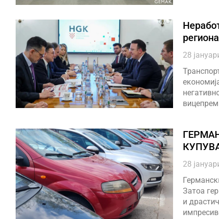
Неработ
региона
28 јануар
Транспорт
економија
негативно
вицепрем
ГЕРМА
КУПУВ
28 јануар
Германски
Затоа гер
и драстич
импресив