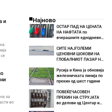
Најново
а и
ОСТАР ПАД НА ЦЕНАТА
НА НАФТАТА по
вчерашните еднодневни
берзански шокови
 на
СИТЕ НАЈГОЛЕМИ
вија
ЦЕНОВНИ ШОКОВИ НА
 се
ГЛОБАЛНИОТ ПАЗАР НА
НАФТА се поврзани со
Русија и Кина ја обновија
воените конфликти во
со
железничката линија по
Персискиот Залив
они
прекин од шест години
ПОВЕЌЕЧАСОВЕН
на за
ПРЕКИН НА СТРУЈАТА
асти во
во делови од Центар и
Кисела Вода