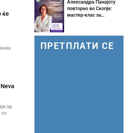
Александра Панајоту
повторно во Скопје:
о ќе
мастер-клас за
одржливо лидерство
под притисок
ПРЕТПЛАТИ СЕ
танеш
 Neva
ди од
 со