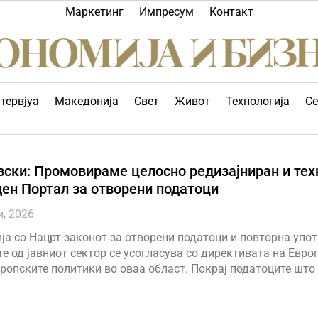
Маркетинг
Импресум
Контакт
тервјуа
Македонија
Свет
Живот
Технологија
Се
ски: Промовираме целосно редизајниран и тех
ен Портал за отворени податоци
и, 2026
а со Нацрт-законот за отворени податоци и повторна упот
е од јавниот сектор се усогласува со директивата на Евро
вропските политики во оваа област. Покрај податоците што