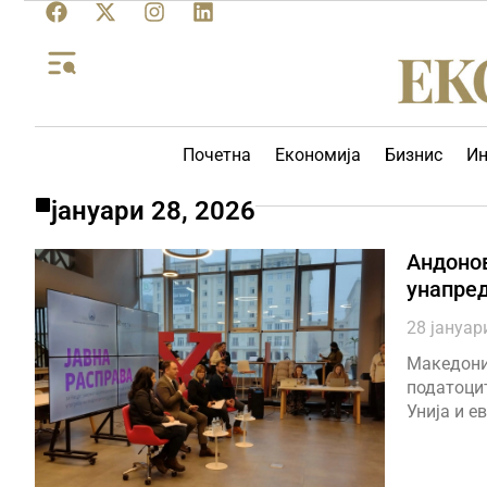
Почетна
Економија
Бизнис
Ин
јануари 28, 2026
Андонов
унапред
28 јануар
Македониј
податоцит
Унија и е