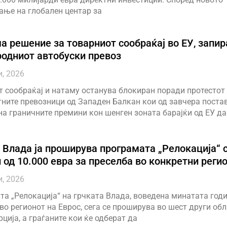
ање на глобален центар за
а решение за товарниот сообраќај во ЕУ, запир
одниот автобуски превоз
и, 2026
 сообраќај и натаму останува блокиран поради протестот
ните превозници од Западен Балкан кои од завчера поста
а граничните премини кон шенген зоната барајќи од ЕУ да
 Влада ја проширува програмата „Релокација“ 
 од 10.000 евра за преселба во конкретни реги
и, 2026
а „Релокација“ на грчката Влада, воведена минатата годи
во регионот на Еврос, сега се проширува во шест други обл
рција, а граѓаните кои ќе одберат да