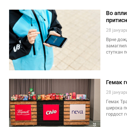
Во апли
притисн
28 јануар
Врне дожд
замаглила
стуткан п
Гемак г
28 јануар
Гемак Тра
широка п
гордост г