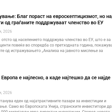
вање: Благ пораст на евроскептицизмот, но на
и од граѓаните поддржуваат членство во ЕУ
и, 2026
 отсто од населението поддржува членство во ЕУ, што е за
центи повеќе во споредба со претходната година, покажув
ите од истражувањето „Анализа на јавното мислење за
 Европа е најлесно, а каде најтешко да се најде
?
и, 2026
танува еден од најатрактивните пазари за инвестиции и
ње. Само во Европската Унија, странските инвеститори д
.000 милијарди евра директни инвестиции. Според новото