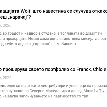
кацијата Wolt: што навистина се случува откак
еш „нарачај“?
и, 2026
 во градот и надвор е студено, а топлината во домот ги
 и прозорците. Имаш само една единствена мисија, да ос
од ќебето додека „скролаш“ на мобилниот
о проширува своeто портфолио со Franck, Chio и
и, 2026
де, еден од водечките дистрибутери и увозници на произво
отрошувачка во Северна Македонија и дел од Малиќи Груп,
о најавува започнувањето на партнерство со три