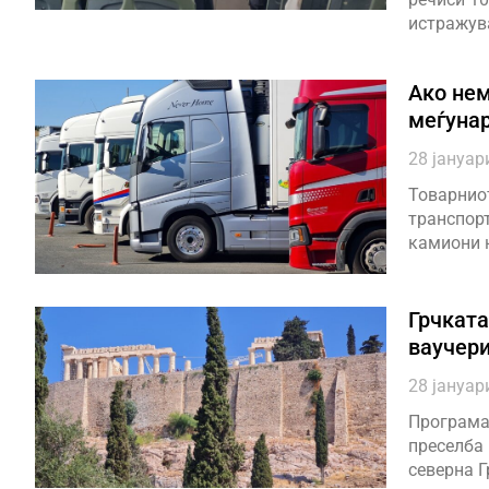
истражув
Aко нем
меѓунар
28 јануар
Товарниот
транспорт
камиони н
Грчката
ваучери
28 јануар
Програмат
преселба 
северна Г