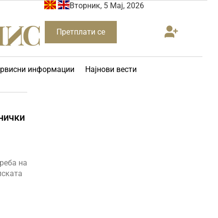
Вторник, 5 Мај, 2026
Претплати се
рвисни информации
Најнови вести
нички
реба на
пската