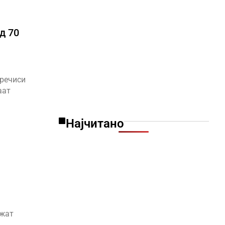
д 70
 речиси
аат
Најчитано
ржат