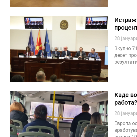
Истражу
процент
28 јануар
Вкупно 71
десет про
резултат
Каде во
работа
28 јануар
Европа ос
вработува
речиси 10