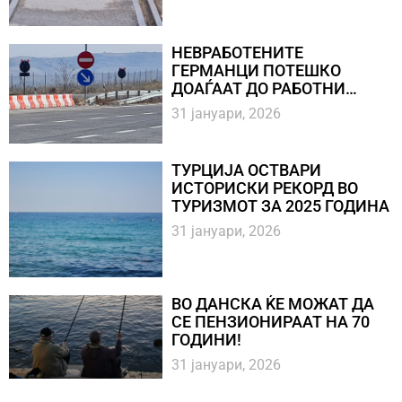
железнички коридор
Букурешт-Софија-Солун
НЕВРАБОТЕНИТЕ
ГЕРМАНЦИ ПОТЕШКО
ДОАЃААТ ДО РАБОТНИ
МЕСТА, НЕВРАБОТЕНОСТА
31 јануари, 2026
ВО ГЕРМАНИЈА НАДМИНА
НАД ТРИ МИЛИОНИ ЛИЦА
ТУРЦИЈА ОСТВАРИ
ИСТОРИСКИ РЕКОРД ВО
ТУРИЗМОТ ЗА 2025 ГОДИНА
31 јануари, 2026
ВО ДАНСКА ЌЕ МОЖАТ ДА
СЕ ПЕНЗИОНИРААТ НА 70
ГОДИНИ!
31 јануари, 2026