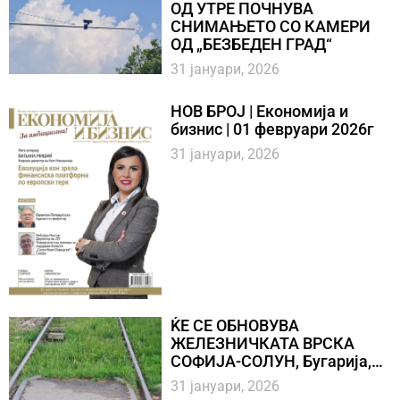
ОД УТРЕ ПОЧНУВА
СНИМАЊЕТО СО КАМЕРИ
ОД „БЕЗБЕДЕН ГРАД“
31 јануари, 2026
НОВ БРОЈ | Економија и
бизнис | 01 февруари 2026г
31 јануари, 2026
ЌЕ СЕ ОБНОВУВА
ЖЕЛЕЗНИЧКАТА ВРСКА
СОФИЈА-СОЛУН, Бугарија,
Романија и Грција го
31 јануари, 2026
зајакнуваат транспортниот