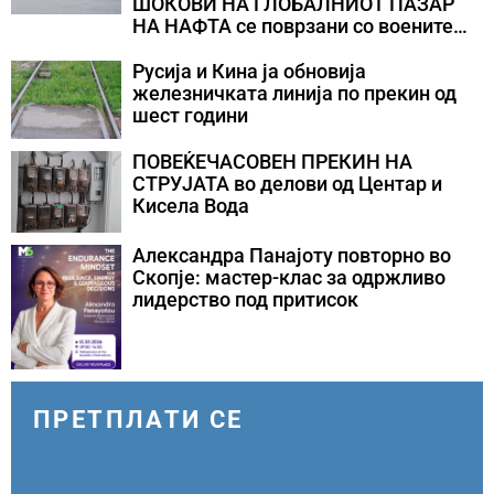
ШОКОВИ НА ГЛОБАЛНИОТ ПАЗАР
НА НАФТА се поврзани со воените
конфликти во Персискиот Залив
Русија и Кина ја обновија
железничката линија по прекин од
шест години
ПОВЕЌЕЧАСОВЕН ПРЕКИН НА
СТРУЈАТА во делови од Центар и
Кисела Вода
Александра Панајоту повторно во
Скопје: мастер-клас за одржливо
лидерство под притисок
ПРЕТПЛАТИ СЕ