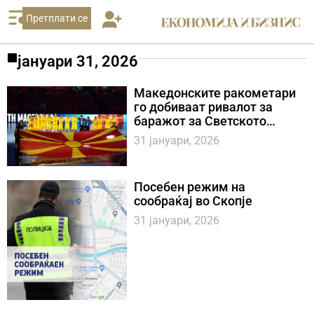
Претплати се
јануари 31, 2026
Македонските ракометари
го добиваат ривалот за
баражот за Светското
првенство 2027
31 јануари, 2026
Посебен режим на
сообраќај во Скопје
31 јануари, 2026