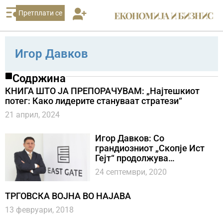
Претплати се
Игор Давков
Содржина
КНИГА ШТО ЈА ПРЕПОРАЧУВАМ: „Најтешкиот
потег: Како лидерите стануваат стратези“
21 април, 2024
Игор Давков: Со
грандиозниот „Скопје Ист
Гејт“ продолжува
регионалната инвестициска
24 септември, 2020
експанзија на Групацијата
Балфин
ТРГОВСКА ВОЈНА ВО НАЈАВА
13 февруари, 2018