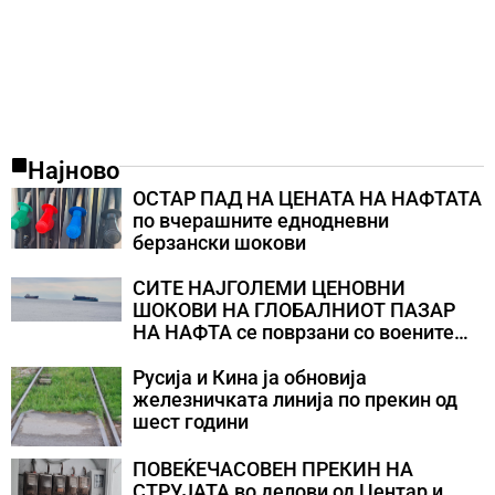
Најново
ОСТАР ПАД НА ЦЕНАТА НА НАФТАТА
по вчерашните еднодневни
берзански шокови
СИТЕ НАЈГОЛЕМИ ЦЕНОВНИ
ШОКОВИ НА ГЛОБАЛНИОТ ПАЗАР
НА НАФТА се поврзани со воените
конфликти во Персискиот Залив
Русија и Кина ја обновија
железничката линија по прекин од
шест години
ПОВЕЌЕЧАСОВЕН ПРЕКИН НА
СТРУЈАТА во делови од Центар и