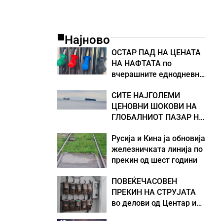
Најново
ОСТАР ПАД НА ЦЕНАТА
НА НАФТАТА по
вчерашните еднодневни
берзански шокови
СИТЕ НАЈГОЛЕМИ
ЦЕНОВНИ ШОКОВИ НА
ГЛОБАЛНИОТ ПАЗАР НА
НАФТА се поврзани со
Русија и Кина ја обновија
воените конфликти во
железничката линија по
Персискиот Залив
прекин од шест години
ПОВЕЌЕЧАСОВЕН
ПРЕКИН НА СТРУЈАТА
во делови од Центар и
Кисела Вода