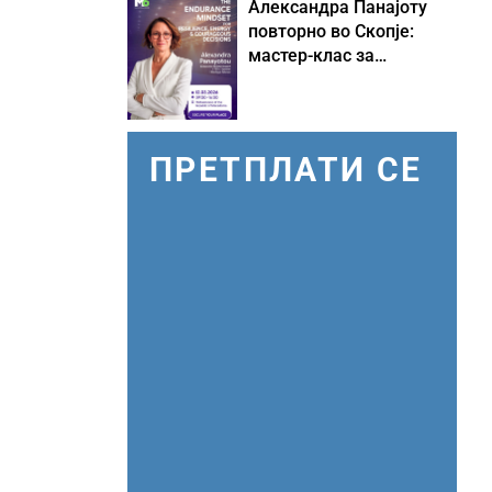
Александра Панајоту
повторно во Скопје:
мастер-клас за
одржливо лидерство
под притисок
ПРЕТПЛАТИ СЕ