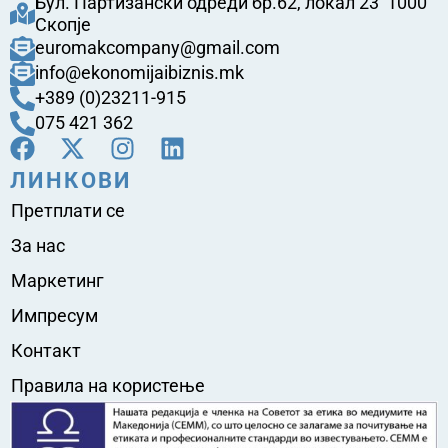
Бул. Партизански одреди бр.62, локал 23 1000
Скопје
euromakcompany@gmail.com
info@ekonomijaibiznis.mk
+389 (0)23211-915
075 421 362
ЛИНКОВИ
Претплати се
За нас
Маркетинг
Импресум
Контакт
Правила на користење