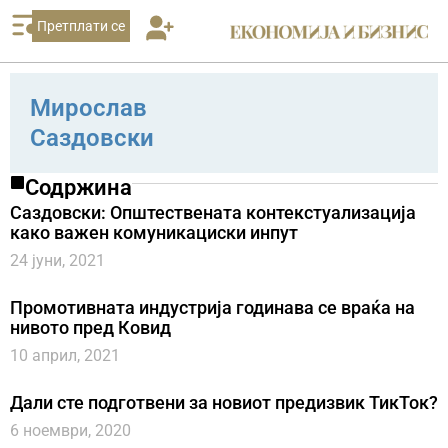
Претплати се
Мирослав
Саздовски
Содржина
Саздовски: Општествената контекстуализација
како важен комуникациски инпут
24 јуни, 2021
Промотивната индустрија годинава се враќа на
нивото пред Ковид
10 април, 2021
Дали сте подготвени за новиот предизвик ТикТок?
6 ноември, 2020