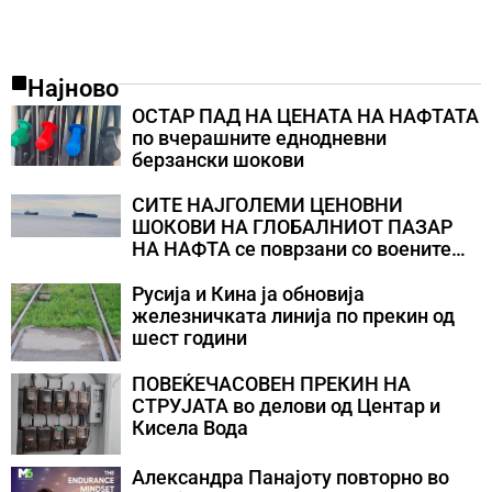
Најново
ОСТАР ПАД НА ЦЕНАТА НА НАФТАТА
по вчерашните еднодневни
берзански шокови
СИТЕ НАЈГОЛЕМИ ЦЕНОВНИ
ШОКОВИ НА ГЛОБАЛНИОТ ПАЗАР
НА НАФТА се поврзани со воените
конфликти во Персискиот Залив
Русија и Кина ја обновија
железничката линија по прекин од
шест години
ПОВЕЌЕЧАСОВЕН ПРЕКИН НА
СТРУЈАТА во делови од Центар и
Кисела Вода
Александра Панајоту повторно во