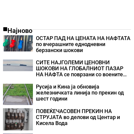
Најново
ОСТАР ПАД НА ЦЕНАТА НА НАФТАТА
по вчерашните еднодневни
берзански шокови
СИТЕ НАЈГОЛЕМИ ЦЕНОВНИ
ШОКОВИ НА ГЛОБАЛНИОТ ПАЗАР
НА НАФТА се поврзани со воените
конфликти во Персискиот Залив
Русија и Кина ја обновија
железничката линија по прекин од
шест години
ПОВЕЌЕЧАСОВЕН ПРЕКИН НА
СТРУЈАТА во делови од Центар и
Кисела Вода