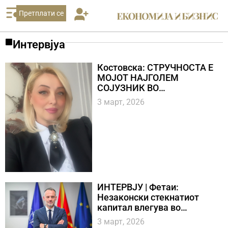
Претплати се
Интервјуа
Костовска: СТРУЧНОСТА Е
МОЈОТ НАЈГОЛЕМ
СОЈУЗНИК ВО
ОСИГУРУВАЊЕТО
3 март, 2026
ИНТЕРВЈУ | Фетаи:
Незаконски стекнатиот
капитал влегува во
легалните текови и ги
3 март, 2026
нарушува условите за фер