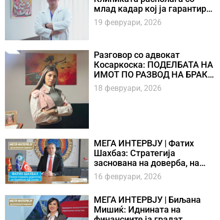
млад кадар кој ја гарантира
иднината на врвната
19 февруари, 2026
хирургија во Клиниката и во
државава
Разговор со адвокат
Косаркоска: ПОДЕЛБАТА НА
ИМОТ ПО РАЗВОД НА БРАК Е
50 – 50, НО ПОСТОЈАТ
18 февруари, 2026
ИСКЛУЧОЦИ
МЕГА ИНТЕРВЈУ | Фатих
Шахбаз: Стратегија
заснована на доверба, на
иновации и на одржливост −
16 февруари, 2026
клуч на успехот на Халкбанк
МЕГА ИНТЕРВЈУ | Биљана
Мишиќ: Иднината на
финансиите ја градат