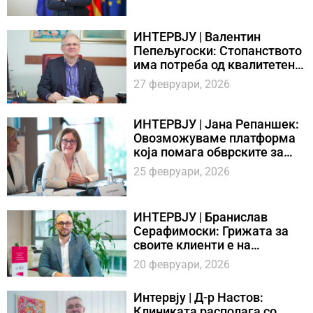
бизнис
ИНТЕРВЈУ | Валентин
Пепељугоски: Стопанството
има потреба од квалитетен и
од специјализиран судски
27 февруари, 2026
кадар
ИНТЕРВЈУ | Јана Репаншек:
Овозможуваме платформа
која помага обврските за
реформи да се претворат во
25 февруари, 2026
резултати
ИНТЕРВЈУ | Бранислав
Серафимоски: Грижата за
своите клиенти е на
највисоко ниво
20 февруари, 2026
Интервју | Д-р Настов:
Клиниката располага со