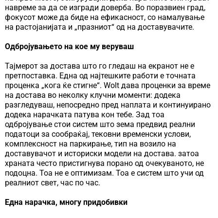
навреме за да се изгради доверба. Во поразвиен град,
фокусот може да биде на ефикасност, со намалување
на растојанијата и „празниот“ од на доставувачите.
Одбројувањето на кое му веруваш
Тајмерот за достава што го гледаш на екранот не е
претпоставка. Една од најтешките работи е точната
проценка „кога ќе стигне“. Wolt дава проценки за време
на достава во неколку клучни моменти: додека
разгледуваш, непосредно пред наплата и континуирано
додека нарачката патува кон тебе. Зад тоа
одбројување стои систем што зема предвид реални
податоци за сообраќај, тековни временски услови,
комплексност на паркирање, тип на возило на
доставувачот и историски модели на достава. затоа
храната често пристигнува порано од очекуваното, не
подоцна. Тоа не е оптимизам. Тоа е систем што учи од
реалниот свет, час по час.
Една нарачка, многу придобивки