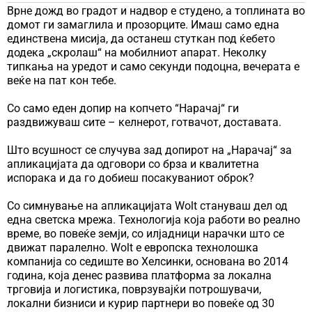
Врне дожд во градот и надвор е студено, а топлината во
домот ги замаглила и прозорците. Имаш само една
единствена мисија, да останеш стуткан под ќебето
додека „скролаш“ на мобилниот апарат. Неколку
типкања на уредот и само секунди подоцна, вечерата е
веќе на пат кон тебе.
Со само еден допир на копчето “Нарачај“ ги
раздвижуваш сите – келнерот, готвачот, доставата.
Што всушност се случува зад допирот на „Нарачај“ за
апликацијата да одговори со брза и квалитетна
испорака и да го добиеш посакуваниот оброк?
Со симнување на апликацијата Wolt стануваш дел од
една светска мрежа. Технологија која работи во реално
време, во повеќе земји, со илјадници нарачки што се
движат паралелно. Wolt е европска технолошка
компанија со седиште во Хелсинки, основана во 2014
година, која денес развива платформа за локална
трговија и логистика, поврзувајќи потрошувачи,
локални бизниси и курир партнери во повеќе од 30