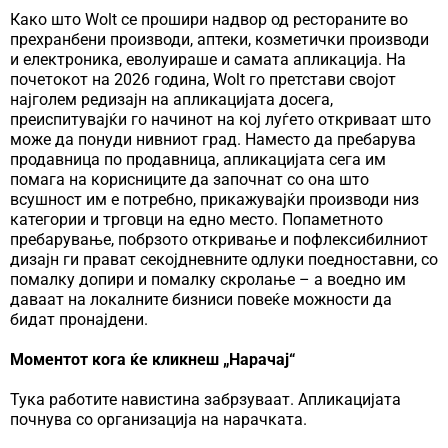
Како што Wolt се прошири надвор од рестораните во
прехранбени производи, аптеки, козметички производи
и електроника, еволуираше и самата апликација. На
почетокот на 2026 година, Wolt го претстави својот
најголем редизајн на апликацијата досега,
преиспитувајќи го начинот на кој луѓето откриваат што
може да понуди нивниот град. Наместо да пребарува
продавница по продавница, апликацијата сега им
помага на корисниците да започнат со она што
всушност им е потребно, прикажувајќи производи низ
категории и трговци на едно место. Попаметното
пребарување, побрзото откривање и пофлексибилниот
дизајн ги прават секојдневните одлуки поедноставни, со
помалку допири и помалку скролање – а воедно им
даваат на локалните бизниси повеќе можности да
бидат пронајдени.
Моментот кога ќе кликнеш „Нарачај“
Тука работите навистина забрзуваат. Апликацијата
почнува со организација на нарачката.