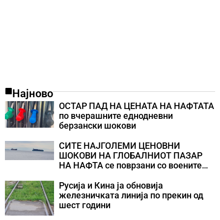
Најново
ОСТАР ПАД НА ЦЕНАТА НА НАФТАТА
по вчерашните еднодневни
берзански шокови
СИТЕ НАЈГОЛЕМИ ЦЕНОВНИ
ШОКОВИ НА ГЛОБАЛНИОТ ПАЗАР
НА НАФТА се поврзани со воените
конфликти во Персискиот Залив
Русија и Кина ја обновија
железничката линија по прекин од
шест години