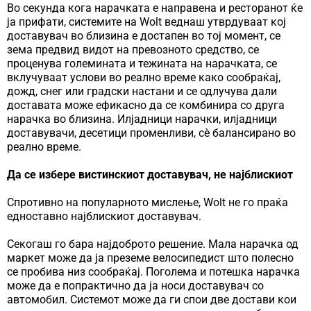
Во секунда кога нарачката е направена и ресторанот ќе
ја прифати, системите на Wolt веднаш утврдуваат кој
доставувач во близина е достапен во тој момент, се
зема предвид видот на превозното средство, се
проценува големината и тежината на нарачката, се
вклучуваат услови во реално време како сообраќај,
дожд, снег или градски настани и се одлучува дали
доставата може ефикасно да се комбинира со друга
нарачка во близина. Илјадници нарачки, илјадници
доставувачи, десетици променливи, сè балансирано во
реално време.
Да се избере вистинскиот доставувач, не најблискиот
Спротивно на популарното мислење, Wolt не го праќа
едноставно најблискиот доставувач.
Секогаш го бара најдоброто решение. Мала нарачка од
маркет може да ја преземе велосипедист што полесно
се пробива низ сообраќај. Поголема и потешка нарачка
може да е попрактично да ја носи доставувач со
автомобил. Системот може да ги спои две достави кои