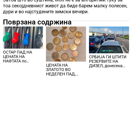
тоа секојдневниот живот да биде барем малку полесен,
дури и во најстудените зимски вечери.
Поврзана содржина
ОСТАР ПАД НА
ЦЕНАТА НА
СРБИЈА ГИ ШТИТИ
НАФТАТА по
РЕЗЕРВИТЕ НА
ЦЕНАТА НА
вчерашните
ДИЗЕЛ, донесена
ЗЛАТОТО ВО
еднодневни
забрана за извоз на
НЕДЕЛЕН ПАД,
берзански шокови
сите нафтени
ЈАКНАТ ДОЛАРОТ И
деривати
СТРАВОТ ОД
ИНФЛАЦИЈА ВО
САД