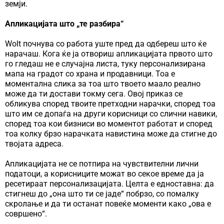
земји.
Апликацијата што „те разбира“
Wolt почнува со работа уште пред да одбереш што ќе
нарачаш. Кога ќе ја отвориш апликацијата првото што
го гледаш не е случајна листа, туку персонализирана
мапа на градот со храна и продавници. Тоа е
моментална слика за тоа што твоето маало реално
може да ти достави токму сега. Овој приказ се
обликува според твоите претходни нарачки, според тоа
што им се допаѓа на други корисници со слични навики,
според тоа кои бизниси во моментот работат и според
тоа колку брзо нарачката навистина може да стигне до
твојата адреса.
Апликацијата не се потпира на чувствителни лични
податоци, а корисниците можат во секое време да ја
ресетираат персонализацијата. Целта е едноставна: да
стигнеш до „она што ти се јаде“ побрзо, со помалку
скролање и да ти останат повеќе моменти како „ова е
совршено“.