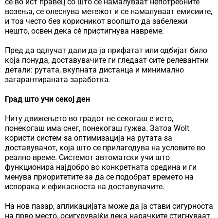
се во ист правец со што се намалуваат непотребните
возења, се олеснува метежот и се намалуваат емисиите,
и тоа често без корисникот воопшто да забележи
нешто, освен дека сè пристигнува навреме.
Пред да одлучат дали да ја прифатат или одбијат било
која понуда, доставувачите ги гледаат сите релевантни
детали: рутата, вкупната дистанца и минимално
загарантираната заработка.
Град што учи секој ден
Ниту движењето во градот не секогаш е исто,
понекогаш има снег, понекогаш гужва. Затоа Wolt
користи систем за оптимизација на рутата за
доставувачот, која што се прилагодува на условите во
реално време. Системот автоматски учи што
функционира најдобро во конкретната средина и ги
менува приоритетите за да се подобрат времето на
испорака и ефикасноста на доставувачите.
На нов пазар, апликацијата може да ја стави сигурноста
на прво место, осигурувајќи дека нарачките стигнуваат