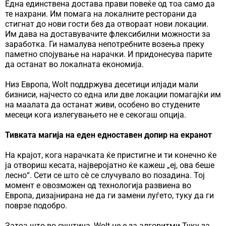
Една единствена достава прави повеќе од тоа само да
те нахрани. Им помага на локалните ресторани да
стигнат до нови гости без да отвораат нови локации.
Им дава на доставувачите флексибилни можности за
заработка. Ги намалува непотребните возења преку
паметно спојување на нарачки. И придонесува парите
да останат во локалната економија.
Низ Европа, Wolt поддржува десетици илјади мали
бизниси, најчесто со една или две локации помагајќи им
на маалата да останат живи, особено во студените
месеци кога излегувањето не е секогаш опција.
Тивката магија на еден едноставен допир на екранот
На крајот, кога нарачката ќе пристигне и ти конечно ќе
ја отвориш кесата, најверојатно ќе кажеш „еј, ова беше
лесно“. Сети се што сѐ се случувало во позадина. Тој
момент е овозможен од технологија развиена во
Европа, дизајнирана не да ги замени луѓето, туку да ги
поврзе подобро.
Затоа што во суштина, Wolt не е за алгоритми.Туку за