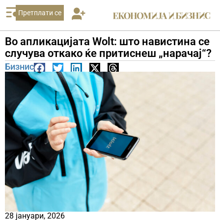
Претплати се
Во апликацијата Wolt: што навистина се
случува откако ќе притиснеш „нарачај“?
Бизнис
28 јануари, 2026