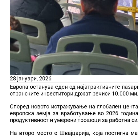
28 јануари, 2026
Европа останува еден од најатрактивните пазар
странските инвеститори држат речиси 10.000 ми
Според новото истражување на глобален цента
европска земја за вработување во 2026 година
продуктивност и умерени трошоци за работна си
На второ место е Швајцарија, која постигна м