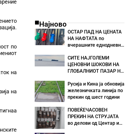
дарение
лението
Најново
зација.
ОСТАР ПАД НА ЦЕНАТА
НА НАФТАТА по
вчерашните еднодневни
ност по
берзански шокови
иениот
СИТЕ НАЈГОЛЕМИ
ЦЕНОВНИ ШОКОВИ НА
ГЛОБАЛНИОТ ПАЗАР НА
аток на
НАФТА се поврзани со
Русија и Кина ја обновија
воените конфликти во
железничката линија по
Персискиот Залив
зија на
прекин од шест години
ПОВЕЌЕЧАСОВЕН
стигнаа
ПРЕКИН НА СТРУЈАТА
во делови од Центар и
инските
Кисела Вода