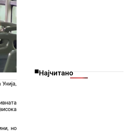
Најчитано
 Унија,
ивната
висока
ини, но