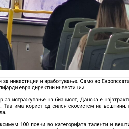
и за инвестиции и вработување. Само во Европската
лијарди евра директни инвестиции.
р за истражување на бизнисот, Данска е најатракт
. Таа има корист од силен екосистем на вештини, 
ла.
аксимум 100 поени во категоријата таленти и вешт