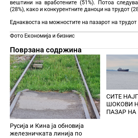
вештини на вработените (51%). Потоа следув
(28%), како и конкурентните даноци на трудот (2
Еднаквоста на можностите на пазарот на трудот
Фото Економија и бизнис
Поврзана содржина
СИТЕ НАЈ
ШОКОВИ Н
ПАЗАР НА 
со военит
Русија и Кина ја обновија
Персискио
железничката линија по