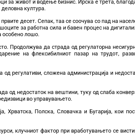
ци за живот и водење бизнис. Ирска е трета, благо
а деловна култура.
 првите десет. Сепак, таа се соочува со пад на насе
шоците за работна сила и бавен процес на дигитали
а особено лошо.
сто. Продолжува да страда од регулаторна несигур
одарение на флексибилниот пазар на трудот, разв
на од регулативи, сложена администрација и недост
трада од недостаток на вештини, туку од слаба конвер
редизвици во управувањето.
а, Хрватска, Полска, Словачка и Бугарија, кои по
сурси, клучниот фактор при вработувањето се вист