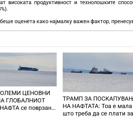
аат високата продуктивност и технолошките спосо
8%).
 беше оценета како најмалку важен фактор, пренесу
ГОЛЕМИ ЦЕНОВНИ
ТРАМП ЗА ПОСКАПУВА
А ГЛОБАЛНИОТ
НА НАФТАТА: Тоа е мала цена
НАФТА се поврзани
што треба да се плати з
е конфликти во
безбедноста и мирот
т Залив