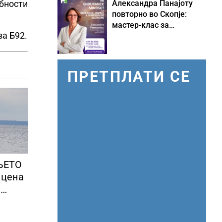
бности
Александра Панајоту
повторно во Скопје:
мастер-клас за
ва Б92.
одржливо лидерство
под притисок
ПРЕТПЛАТИ СЕ
ЊЕТО
а