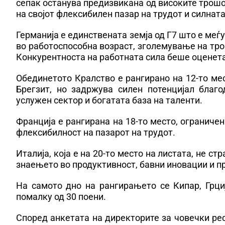
сепак останува предизвикана од високите трошо
на својот флексибилен пазар на трудот и силнат
Германија е единствената земја од Г7 што е меѓу
во работоспособна возраст, зголемување на тро
Конкурентноста на работната сила беше оценет
Обединетото Кралство е рангирано на 12-то ме
Брегзит, но задржува силен потенцијал благ
услужен сектор и богатата база на таленти.
Франција е рангирана на 18-то место, ограниче
флексибилност на пазарот на трудот.
Италија, која е на 20-то место на листата, не с
знаењето во продуктивност, бавни иновации и п
На самото дно на рангирањето се Кипар, Грциј
помалку од 30 поени.
Според анкетата на директорите за човечки ре