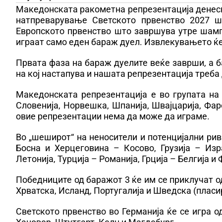
Македонската ракометна репрезентација денеск
натпреварување Светското првенство 2027 ш
Европското првенство што завршува утре шампи
играат само еден бараж дуел. Извлекувањето ќе 
Првата фаза на бараж дуелите веќе заврши, а б
на кој настапува и нашата репрезентација треба 
Македонската репрезентација е во групата на 
Словенија, Норвешка, Шпанија, Швајцарија, Фар
овие репрезентации нема да може да играме.
Во „шеширот“ на неносители и потенцијални рива
Босна и Херцеговина – Косово, Грузија – Изр
Летонија, Турција – Романија, Грција – Белгија и
Победниците од баражот 3 ќе им се приклучат од
Хрватска, Исланд, Португалија и Шведска (пласи
Светското првенство во Германија ќе се игра од