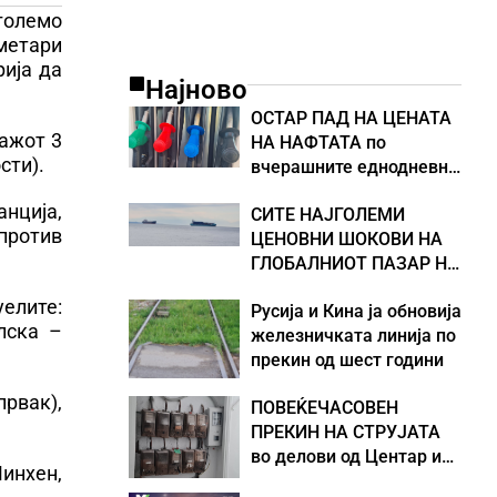
 големо
метари
рија да
Најново
ОСТАР ПАД НА ЦЕНАТА
ражот 3
НА НАФТАТА по
сти).
вчерашните еднодневни
берзански шокови
нција,
СИТЕ НАЈГОЛЕМИ
 против
ЦЕНОВНИ ШОКОВИ НА
ГЛОБАЛНИОТ ПАЗАР НА
НАФТА се поврзани со
уелите:
Русија и Кина ја обновија
воените конфликти во
лска –
железничката линија по
Персискиот Залив
прекин од шест години
првак),
ПОВЕЌЕЧАСОВЕН
ПРЕКИН НА СТРУЈАТА
во делови од Центар и
Минхен,
Кисела Вода