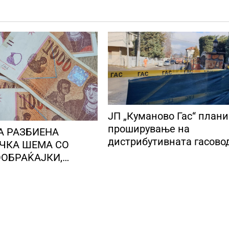
ЈП „Куманово Гас“ план
проширување на
А РАЗБИЕНА
дистрибутивната гасово
ЧКА ШЕМА СО
мрежа
ОБРАЌАЈКИ,
 броеви од
 локални лица ги
 пари од стари лица
е на непознато
гарија