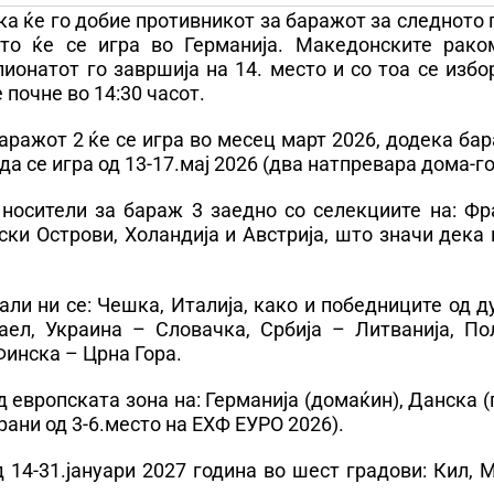
а ќе го добие противникот за баражот за следното
то ќе се игра во Германија. Македонските рако
онатот го завршија на 14. место и со тоа се избо
почне во 14:30 часот.
аражот 2 ќе се игра во месец март 2026, додека ба
да се игра од 13-17.мај 2026 (два натпревара дома-го
носители за бараж 3 заедно со селекциите на: Фра
ски Острови, Холандија и Австрија, што значи дека
ли ни се: Чешка, Италија, како и победниците од д
аел, Украина – Словачка, Србија – Литванија, По
 Финска – Црна Гора.
 европската зона на: Германија (домаќин), Данска (
рани од 3-6.место на ЕХФ ЕУРО 2026).
 14-31.јануари 2027 година во шест градови: Кил, 