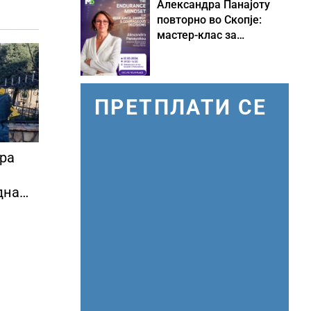
Александра Панајоту
повторно во Скопје:
мастер-клас за
одржливо лидерство
под притисок
ПРЕТПЛАТИ СЕ
ира
дна