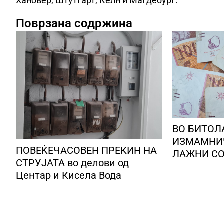
Хановер, Штутгарт, Келн и Магдебург.
Поврзана содржина
ВО БИТОЛ
ИЗМАМНИ
ПОВЕЌЕЧАСОВЕН ПРЕКИН НА
ЛАЖНИ СО
СТРУЈАТА во делови од
користеле
Центар и Кисела Вода
Романија,
преземале
и ги носел
лице во Бу