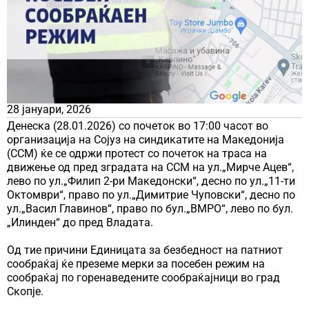
28 јануари, 2026
Денеска (28.01.2026) со почеток во 17:00 часот во
организација на Сојуз на синдикатите на Македонија
(ССМ) ќе се одржи протест со почеток на траса на
движење од пред зградата на ССМ на ул.„Мирче Ацев“,
лево по ул.„Филип 2-ри Македонски“, десно по ул.„11-ти
Октомври“, право по ул.„Димитрие Чуповски“, десно по
ул.„Васил Главинов“, право по бул.„ВМРО“, лево по бул.
„Илинден“ до пред Владата.
Од тие причини Единицата за безбедност на патниот
сообраќај ќе преземе мерки за посебен режим на
сообраќај по горенаведените сообраќајници во град
Скопје.