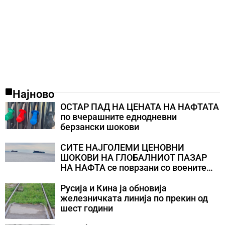
Најново
ОСТАР ПАД НА ЦЕНАТА НА НАФТАТА
по вчерашните еднодневни
берзански шокови
СИТЕ НАЈГОЛЕМИ ЦЕНОВНИ
ШОКОВИ НА ГЛОБАЛНИОТ ПАЗАР
НА НАФТА се поврзани со воените
конфликти во Персискиот Залив
Русија и Кина ја обновија
железничката линија по прекин од
шест години