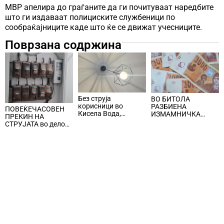
МВР апелира до граѓаните да ги почитуваат наредбите
што ги издаваат полициските службеници по
сообраќајниците каде што ќе се движат учесниците.
Поврзана содржина
Без струја
ВО БИТОЛА
корисници во
РАЗБИЕНА
ПОВЕЌЕЧАСОВЕН
Кисела Вода,
ИЗМАМНИЧКА
ПРЕКИН НА
Центар и Карпош
ШЕМА СО ЛАЖНИ
СТРУЈАТА во делови
СООБРАЌАЈКИ,
од Центар и Кисела
користеле броеви од
Вода
Романија, локални
лица ги преземале
пари од стари лица
и ги носеле на
непознато лице во
Бугарија