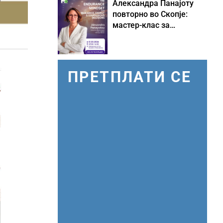
Александра Панајоту
повторно во Скопје:
мастер-клас за
одржливо лидерство
под притисок
ПРЕТПЛАТИ СЕ