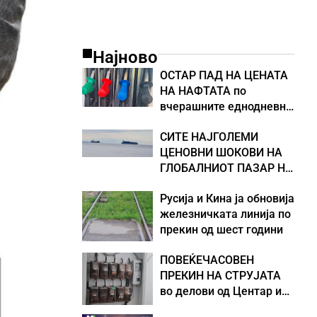
Најново
ОСТАР ПАД НА ЦЕНАТА
НА НАФТАТА по
вчерашните еднодневни
берзански шокови
СИТЕ НАЈГОЛЕМИ
ЦЕНОВНИ ШОКОВИ НА
ГЛОБАЛНИОТ ПАЗАР НА
НАФТА се поврзани со
Русија и Кина ја обновија
воените конфликти во
железничката линија по
Персискиот Залив
прекин од шест години
ПОВЕЌЕЧАСОВЕН
ПРЕКИН НА СТРУЈАТА
во делови од Центар и
Кисела Вода