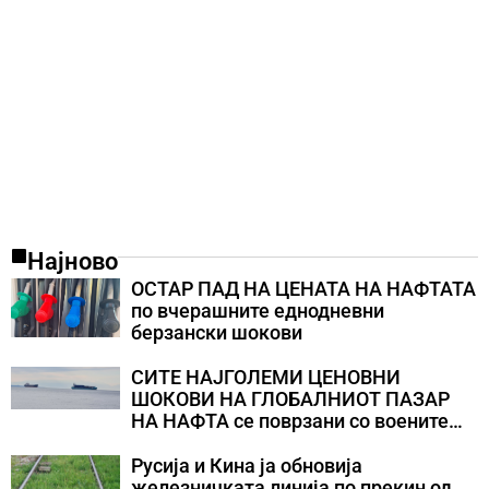
Најново
ОСТАР ПАД НА ЦЕНАТА НА НАФТАТА
по вчерашните еднодневни
берзански шокови
СИТЕ НАЈГОЛЕМИ ЦЕНОВНИ
ШОКОВИ НА ГЛОБАЛНИОТ ПАЗАР
НА НАФТА се поврзани со воените
конфликти во Персискиот Залив
Русија и Кина ја обновија
железничката линија по прекин од