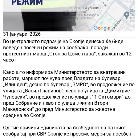
31 јануари, 2026
Во централното подрачје на Скопје денеска ќе биде
воведен посебен режим на сообраќај поради
протестниот марш „Стоп за Цементара“, закажан во 12
часот.
Како што информира Министерството за внатрешни
работи, маршот почнува пред Владата на булевар
„Илинден“, десно по булевар „ВМРО“, во продолжение по
улицата „Васил Главинов“, лево по улицата „Димитрие
Чуповски“, во продолжение по улица „11 Октомври“ до
пред Собрание и лево по улица „Филип Втори
Македонски“ до пред Министерство за животна
средина во Скопје.
Од тие причини Единицата за безбедност на патниот
сообраќај при СВР Скопје ќе преземе мерки за посебен