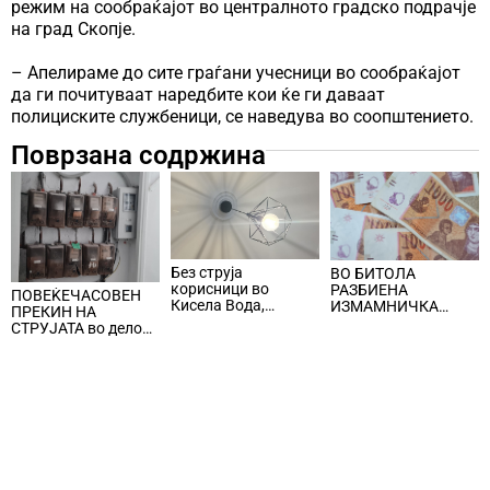
режим на сообраќајот во централното градско подрачје
на град Скопје.
– Апелираме до сите граѓани учесници во сообраќајот
да ги почитуваат наредбите кои ќе ги даваат
полициските службеници, се наведува во соопштението.
Поврзана содржина
Без струја
ВО БИТОЛА
корисници во
РАЗБИЕНА
ПОВЕЌЕЧАСОВЕН
Кисела Вода,
ИЗМАМНИЧКА
ПРЕКИН НА
Центар и Карпош
ШЕМА СО ЛАЖНИ
СТРУЈАТА во делови
СООБРАЌАЈКИ,
од Центар и Кисела
користеле броеви од
Вода
Романија, локални
лица ги преземале
пари од стари лица
и ги носеле на
непознато лице во
Бугарија