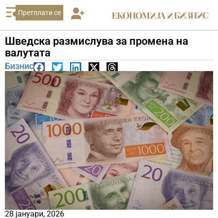
Претплати се
Шведска размислува за промена на
валутата
Бизнис
28 јануари, 2026