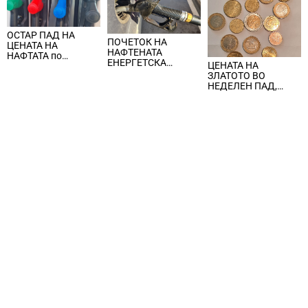
ОСТАР ПАД НА
ПОЧЕТОК НА
ЦЕНАТА НА
НАФТЕНАТА
НАФТАТА по
ЕНЕРГЕТСКА
ЦЕНАТА НА
вчерашните
КРИЗА, цената на
ЗЛАТОТО ВО
еднодневни
нафтата надмина
НЕДЕЛЕН ПАД,
берзански шокови
100 долари за барел
ЈАКНАТ ДОЛАРОТ И
СТРАВОТ ОД
ИНФЛАЦИЈА ВО
САД