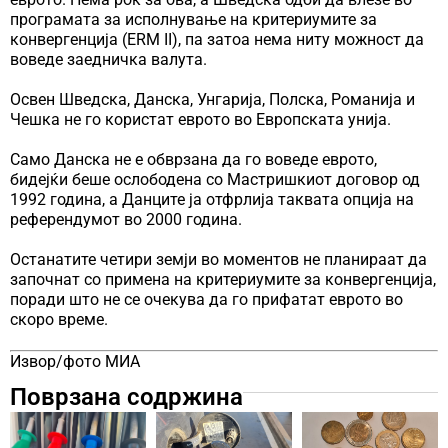
програмата за исполнување на критериумите за
конвергенција (ERM II), па затоа нема ниту можност да
воведе заедничка валута.
Освен Шведска, Данска, Унгарија, Полска, Романија и
Чешка не го користат еврото во Европската унија.
Само Данска не е обврзана да го воведе еврото,
бидејќи беше ослободена со Мастришкиот договор од
1992 година, а Данците ја отфрлија таквата опција на
референдумот во 2000 година.
Останатите четири земји во моментов не планираат да
започнат со примена на критериумите за конвергенција,
поради што не се очекува да го прифатат еврото во
скоро време.
Извор/фото МИА
Поврзана содржина