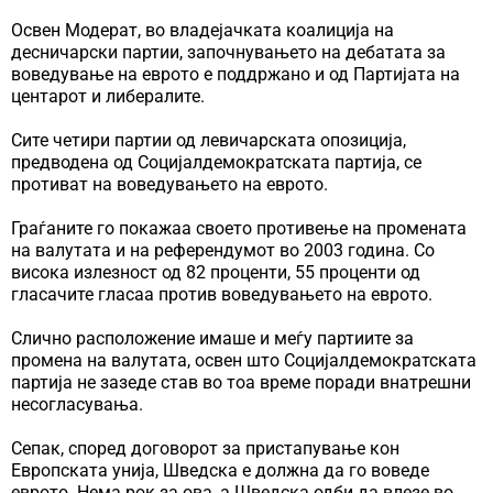
Освен Модерат, во владејачката коалиција на
десничарски партии, започнувањето на дебатата за
воведување на еврото е поддржано и од Партијата на
центарот и либералите.
Сите четири партии од левичарската опозиција,
предводена од Социјалдемократската партија, се
противат на воведувањето на еврото.
Граѓаните го покажаа своето противење на промената
на валутата и на референдумот во 2003 година. Со
висока излезност од 82 проценти, 55 проценти од
гласачите гласаа против воведувањето на еврото.
Слично расположение имаше и меѓу партиите за
промена на валутата, освен што Социјалдемократската
партија не зазеде став во тоа време поради внатрешни
несогласувања.
Сепак, според договорот за пристапување кон
Европската унија, Шведска е должна да го воведе
еврото. Нема рок за ова, а Шведска одби да влезе во