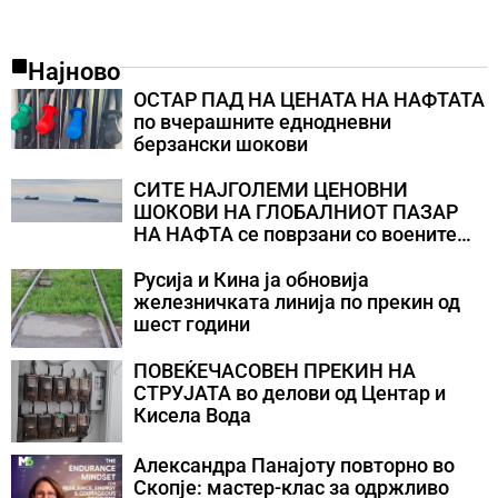
Најново
ОСТАР ПАД НА ЦЕНАТА НА НАФТАТА
по вчерашните еднодневни
берзански шокови
СИТЕ НАЈГОЛЕМИ ЦЕНОВНИ
ШОКОВИ НА ГЛОБАЛНИОТ ПАЗАР
НА НАФТА се поврзани со воените
конфликти во Персискиот Залив
Русија и Кина ја обновија
железничката линија по прекин од
шест години
ПОВЕЌЕЧАСОВЕН ПРЕКИН НА
СТРУЈАТА во делови од Центар и
Кисела Вода
Александра Панајоту повторно во
Скопје: мастер-клас за одржливо