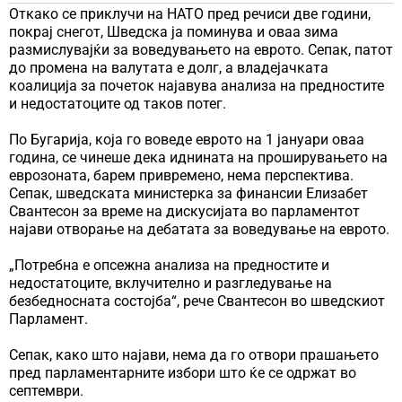
Откако се приклучи на НАТО пред речиси две години,
покрај снегот, Шведска ја поминува и оваа зима
размислувајќи за воведувањето на еврото. Сепак, патот
до промена на валутата е долг, а владејачката
коалиција за почеток најавува анализа на предностите
и недостатоците од таков потег.
По Бугарија, која го воведе еврото на 1 јануари оваа
година, се чинеше дека иднината на проширувањето на
еврозоната, барем привремено, нема перспектива.
Сепак, шведската министерка за финансии Елизабет
Свантесон за време на дискусијата во парламентот
најави отворање на дебатата за воведување на еврото.
„Потребна е опсежна анализа на предностите и
недостатоците, вклучително и разгледување на
безбедносната состојба“, рече Свантесон во шведскиот
Парламент.
Сепак, како што најави, нема да го отвори прашањето
пред парламентарните избори што ќе се одржат во
септември.